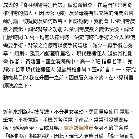
成大的『脊柱側彎特別門診』做追蹤檢查，在這門診只有脊
椎側彎的病人， 因此你（妳）及父母將有很充裕的時間跟醫
師討論一切疑問及如何改善。 回診期間，我們會 1. 依側彎度
數之變化，調整背架之功能 2. 依側彎度數之變化快慢，調整
門診時間 3. 萬一均無法控制時，決定何時作手術之介入 即使
需要手術，背架之治療可以使手術延緩，減少一再手術之機
率。 類別：健康／護理類 篇名： 現代鐘樓怪人-淺談脊椎側
彎 作者： 黃婕茵。國立溪湖高中。高一 2 班 指導老師： 謝
靜如 老師 現代鐘樓怪人-淺談脊椎側彎 1 壹●前言： 一、研究
動機與目的 我在升國一之前，因感冒久咳不癒，在小兒科醫
師聽診之下，
近年來網路科 技發達，不分男女老幼，更因重度使用 電腦、
筆電、平板電腦、手機等各種電 子產品，常常引發肩頸痠
痛、頭痛頭 暈、目眩耳鳴、
醫療護腕推薦
全身不適等各種
「頸椎 病」相關症狀。因此，現代人更應具備 「牽一頸而動