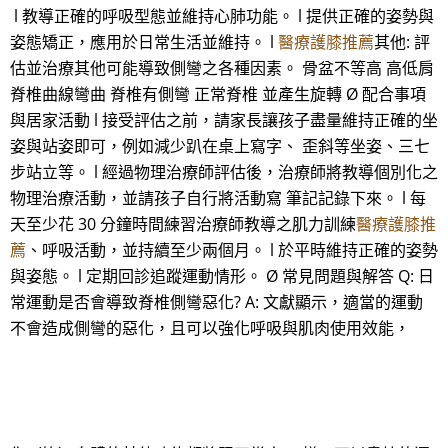
l 教導正確的呼吸型態並維持心肺功能。 l 提供正確的姿勢與
姿態矯正，應用於日常生活並維持。 l
醫療護膝推薦
其他: 評
估並治療其他可能導致側彎之各種因素。 骨盆不等高 高低肩
脊椎曲線彎曲 脊椎有側彎 正常脊椎 並產生旋轉 Ø 配合事項
與居家活動 l 接受評估之前，請家長讓孩子盡量維持正確的坐
姿與站姿即可，例如減少趴在桌上寫字、 歪斜等坐姿、三七
步站立等。 l 經過物理治療師評估後，治療師將教導個別化之
物理治療活動，並請孩子自行將活動寫 筆記記錄下來。 l 每
天至少花 30 分鐘時間練習治療師教導之肌力訓練
醫療護膝推
薦
、呼吸活動，並持續至少兩個月。 l 於平時維持正確的姿勢
與姿態。 l 定期回診追蹤運動情形。 Ø 常見問題與解答 Q: 日
常運動是否會導致脊椎側彎惡化? A: 文獻顯示，適當的運動
不會造成側彎的惡化，且可以強化呼吸與肌肉使用效能，