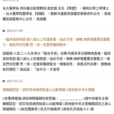
台大醫學系 骨科兼任助理教授 張定國 主任 【學歷】 ・陽明大學工學博士
・台大醫學院醫學系 【現職】 ・關節炎護膝馬偕醫院脊椎骨科主任 ・馬偕
醫院高壓氧中心主任 ・馬偕醫
2023-01-09
，臨床成效有超 過八成以上的滿意度。由此可見，頸椎 病即使嚴重到要動
刀，病友們切勿驚 慌，但一定要和醫師配合，
追蹤個 人自二○○九年來以「融合手術」治療 的兩百多位頸椎病患者，臨床
成效有超 過八成以上的滿意度。由此可見，頸椎 病即使嚴重到要動刀，病
友們切勿驚 慌，但一定要和醫師配合，做階段性、 漸進式的治療。 頸椎病
如何預防？ 俗話說：「坐乎正，才會得
2021-07-22
管機關認定，因罕見疾病而致身心功能障礙 □其他經中央主管機
□多重障礙者(須註明障礙類別與等級)：_______________ □經中央衛生主管
機關認定，因罕見疾病而致身心功能障礙 □其他經中央主管機關認定之身心
障礙類別：□染色體異常 □先天代謝異常 □其他先天缺陷 8-3. (新