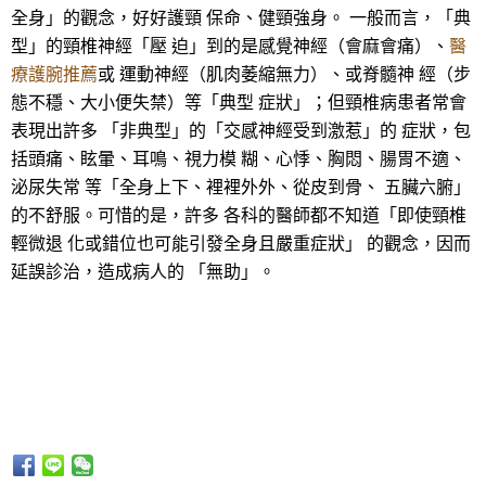
全身」的觀念，好好護頸 保命、健頸強身。 一般而言，「典
型」的頸椎神經「壓 迫」到的是感覺神經（會麻會痛）、
醫
療護腕推薦
或 運動神經（肌肉萎縮無力）、或脊髓神 經（步
態不穩、大小便失禁）等「典型 症狀」；但頸椎病患者常會
表現出許多 「非典型」的「交感神經受到激惹」的 症狀，包
括頭痛、眩暈、耳鳴、視力模 糊、心悸、胸悶、腸胃不適、
泌尿失常 等「全身上下、裡裡外外、從皮到骨、 五臟六腑」
的不舒服。可惜的是，許多 各科的醫師都不知道「即使頸椎
輕微退 化或錯位也可能引發全身且嚴重症狀」 的觀念，因而
延誤診治，造成病人的 「無助」。