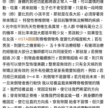
你（妳）身體的其他功能都將跟正常人 一樣，可以盡情的運
動、唸書，將來結婚、生子也不會受影響，只是有一段時間
你（妳）要比別的 小孩辛苦，那就是在長大前，必須穿著背
架來矯正。 特發性脊椎側彎，是目前醫學無法解釋的疾病，
X 光中找不到先天性脊椎生長異常，在人群 中確有萬分之三
的機率，就比率來說大都是年輕少女，男孩較少。如果發生
在女孩，
VISTA頸圈
則脊椎側彎角 度變化的幅度較大；若在
男孩，則變化之機會較小。 五十多年治療經驗，有幾項治療
的經驗是大部分之醫師都可以共同接受的。那就是 z 若側彎
超過 20 度，則彎曲會繼續進行 z 若側彎超過 40 度，則只有
手術可以使外型恢復美觀 z 整脊是無效的 z 只有全天候的背
架矯正是有效的 另外有些觀念是家長需要知道的，例如 z 若
月經已來超過 3～4 年，則側彎不易變壞 z 若月經尚未來，則
一旦來側彎會進行較快 我以培養盆栽來解釋脊椎側彎的矯
正。我們培養盆栽，常固定枝幹，使它往我們希望的方向
長；穿背架矯正脊椎，就像我們培養盆栽一樣，將身體的脊
椎固定，使它往直的方向長。穿背架開 始會不習慣，但只要