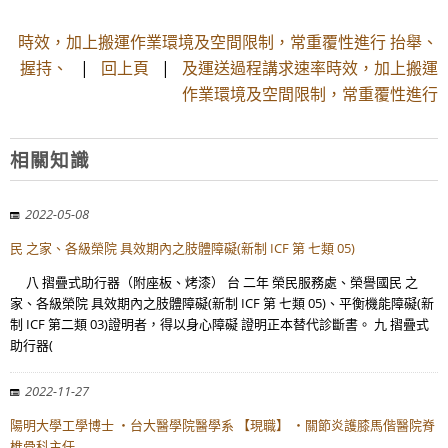
時效，加上搬運作業環境及空間限制，常重覆性進行 抬舉、
握持、
|
回上頁
|
及運送過程講求速率時效，加上搬運
作業環境及空間限制，常重覆性進行
相關知識
2022-05-08
民 之家、各級榮院 具效期內之肢體障礙(新制 ICF 第 七類 05)
八 摺疊式助行器（附座板、烤漆） 台 二年 榮民服務處、榮譽國民 之
家、各級榮院 具效期內之肢體障礙(新制 ICF 第 七類 05)、平衡機能障礙(新
制 ICF 第二類 03)證明者，得以身心障礙 證明正本替代診斷書。 九 摺疊式
助行器(
2022-11-27
陽明大學工學博士 ・台大醫學院醫學系 【現職】 ・關節炎護膝馬偕醫院脊
椎骨科主任