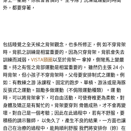
穿上一星期，你就會習慣的。 至今除了洗澡或運動的時間
外，都要穿著，
包括睡覺之全天候之背架觀念，也多所修正，例 如不穿背架
時，背肌之訓練是相當重要的，因為只穿背架，背肌會失去
訓練而減弱，
VISTA頸圈
以至於背架一 拿掉，側彎馬上變嚴
重。持之有恆之背部運動是相當重要的。 雖然仍主張 24 小
時背架，但小孩子不穿背架時，父母要安排制式之運動。例
如：有教練之游 泳課程、固定的跑步、單槓、游泳或是海豚
反張式之運動。鼓勵多做運動（不侷限運動種類）。運 動
時，可以將背架拿下，可自由活動，可使脊椎更為柔軟，對
身體及矯正是有幫忙的。背架要穿到 骨骼成熟，才不會再變
壞，對自己是一個考驗；因此在此過程中，若有不舒服，要
積極的請示醫師， 以免久了，產生不良的結果，一方面也讓
自己在治療的過程中，能夠順利舒服 我們將安排你（妳）在