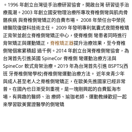
。1996 年創立台灣徒手治療研習協會，開啟台灣 研習徒手治
療風潮。2003 年創立國安物理治療所專攻脊椎側彎與肌肉骨
骼疾病 與脊椎側彎矯正的自費市場。 2008 年榮任台中榮民
總醫院復健科技術主任。 2009 年發明專利氣囊式夜間脊椎矯
正背架並創立脊椎側彎矯正中心，使脊椎側 彎患者同時進行
背架矯正與運動矯正，
脊椎矯正器
提升治療效果，至今脊椎
側彎個案累積超 過千例。2014 年創立台灣脊椎側彎協會，為
台灣首先引進英國 SpineCor 脊椎側 彎運動治療方法與
SpineCor 軟式背架治療。2019 年為台灣首先引進 BSPTS(西
班 牙脊椎側彎學校)脊椎側彎運動治療方法。 近年來青少年
與成人甚至老人之脊椎側彎矯正，在歐美先進國家已經非常
普。在國內也日漸受到重視，是一塊剛興起的自費藍海市
場，有興趣的醫師、治 療師、瑜珈老師、運動教練歡迎一起
來學習歐美實證醫學的側彎矯