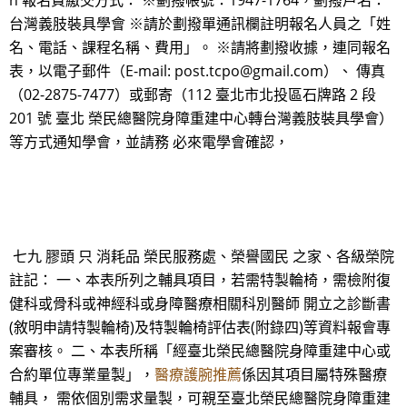
n 報名費繳交方式： ※劃撥帳號：1947-1764，劃撥戶名：
台灣義肢裝具學會 ※請於劃撥單通訊欄註明報名人員之「姓
名、電話、課程名稱、費用」。 ※請將劃撥收據，連同報名
表，以電子郵件（E-mail: post.tcpo@gmail.com）、 傳真
（02-2875-7477）或郵寄（112 臺北市北投區石牌路 2 段
201 號 臺北 榮民總醫院身障重建中心轉台灣義肢裝具學會）
等方式通知學會，並請務 必來電學會確認，
七九 膠頭 只 消耗品 榮民服務處、榮譽國民 之家、各級榮院
註記： 一、本表所列之輔具項目，若需特製輪椅，需檢附復
健科或骨科或神經科或身障醫療相關科別醫師 開立之診斷書
(敘明申請特製輪椅)及特製輪椅評估表(附錄四)等資料報會專
案審核。 二、本表所稱「經臺北榮民總醫院身障重建中心或
合約單位專業量製」，
醫療護腕推薦
係因其項目屬特殊醫療
輔具， 需依個別需求量製，可親至臺北榮民總醫院身障重建