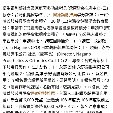
衛生福利部社會及家庭署多功能輔具 資源整合推廣中心 (三)
協辦：台灣復健醫學會 六、
醫療護膝推薦
學分認證： (一)台
灣義肢裝具學會教育積分：20 點 (二)台灣復健醫學會教育積
分：申請中 (三)臺灣物理治療學會繼續教育積分：申請中 (四)
臺灣職能治療學會繼續教育積分：申請中 (五)公務人員終身
學習學分：申請中 七、 講座團隊簡介： (一) 講座：永野徹
(Toru Nagano, CPO) 日本義肢裝具師現任： 1、 現職：永野
義肢有限公司 社長（董事長） (Director, Nagano
Prosthetics & Orthotics Co. LTD) 2、 專長：各式背架及上
下肢矯具製作。 (二) 助教： 1、永野 宏佳 永野義肢有限公司
部門經理 2、宮部 昌洋 永野義肢有限公司 組長 八、 報名費
用： n 報名費含課程所需講義、研習證明。 n 報名限額：40
名（屬實作示範課程，名額有限，敬請見諒）。 n 會員（台
灣義肢裝具學會
醫療護膝推薦
、台灣人工肢體及輔具研究學
會）新臺幣 6,000 元整（需繳清 108 年度及 108 年度以前之
年費），非會員新臺幣 8,000 元整。 4 九、 報名注意事項：