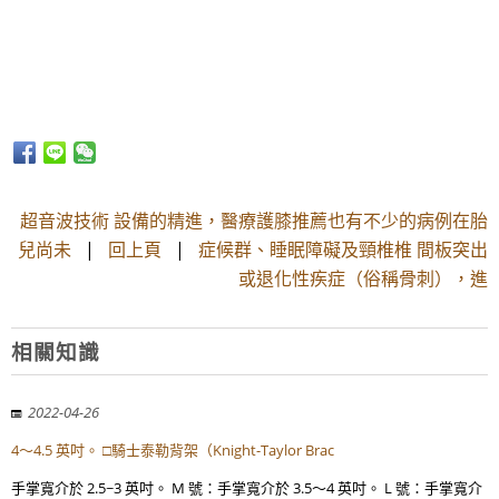
超音波技術 設備的精進，醫療護膝推薦也有不少的病例在胎
兒尚未
|
回上頁
|
症候群、睡眠障礙及頸椎椎 間板突出
或退化性疾症（俗稱骨刺），進
相關知識
2022-04-26
4～4.5 英吋。 □騎士泰勒背架（Knight-Taylor Brac
手掌寬介於 2.5~3 英吋。 M 號：手掌寬介於 3.5～4 英吋。 L 號：手掌寬介