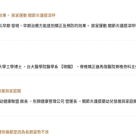
果。 居家運動 關節炎護膝深呼
發現，早期治療方能達到矯正及預防的效果。 居家運動 關節炎護膝深呼吸運動(Deep 
明大學工學博士 ・台大醫學院醫學系 【現職】 ・脊椎矯正器馬偕醫院脊椎骨科主
發展與家庭關
幼健康聯盟 館長 ・彤顏健康管理公司 營運長 ・關節炎護膝嬰幼兒發展與家庭
腰背痛都是因為長期姿勢不良