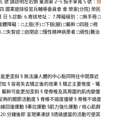
 號 □L 號 請註明左右側 量測第 2~5 指手掌寬 S 號：
頸
 附錄四 國軍退除役官兵輔導委員會 會 榮家(分院) 榮民
 日 5.診斷: 6.寄送地址： 7.障礙級別：□無手冊 □
障礙：□上肢(手) □下肢(腳) □軀幹 □四肢 □視
 □失智症 □自閉症 □慢性精神病患者 □頑性(難治
可能更歪斜 § 無法讓人體的中心點同時往中間靠近
知 § 容易失去矯正後的效果 § 矯正主要彎度、犧
，軀幹可能更加歪斜 § 使脊椎及其周圍的肌肉變僵
 足夠的關節活動度 § 脊椎不過度僵硬 § 脊椎不過度
曲線回復運動 §牽拉運動 §肌力強化運動 / 核心肌群
約 20 分鐘後即 呈現果凍狀 §透過適當的活動可使其