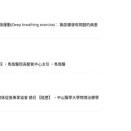
breathing exercise)： 胸部擴張有問題的病患
任 ・馬偕醫院高壓氧中心主任 ・馬偕醫
關係促進專業協會 總召 【經歷】 ・中山醫學大學物理治療學