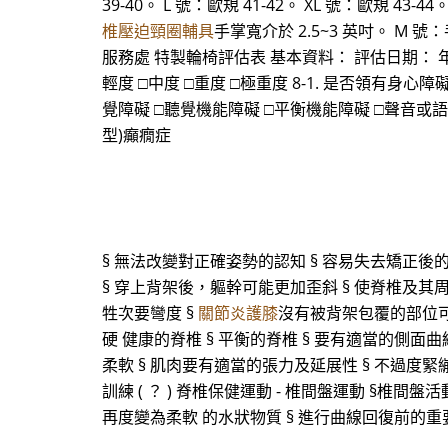
39-40。 L 號：歐規 41-42。 XL 號：歐規 43-
椎壓迫頸圈輔具
手掌寬介於 2.5~3 英吋。 M 號
服務處 特製輪椅評估表 基本資料： 評估日期： 年 月 日
輕度 □中度 □重度 □極重度 8-1. 是否領有身心障礙手
覺障礙 □聽覺機能障礙 □平衡機能障礙 □聲音或語
型)癲癇症
§ 無法改變對正確姿勢的認知 § 容易失去矯正後
§ 穿上背架後，軀幹可能更加歪斜 § 使脊椎及其
牲次要彎度 §
關節炎護膝
沒有被背架包覆的部位可
硬 健康的脊椎 § 平衡的脊椎 § 要有適當的側面曲
柔軟 § 肌肉要有適當的張力及延展性 § 不過度緊繃
訓練 ( ？ ) 脊椎保健運動 - 椎間盤運動 §椎
再度變為柔軟 的水狀物質 § 進行曲線回復前的重