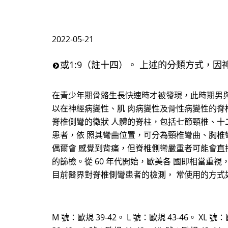
2022-05-21
或1:9（註十四）。 上述的分類方式，
在青少年期骨骼生長快速時才被發現，此時期男與女
以在神經病變性、肌 肉病變性及骨性病變性的脊
脊椎側彎的徵狀 人體的脊柱，包括七節頸椎、十
患者，依 照其彎曲位置，可分為頸椎彎曲、胸椎彎曲
偶爾會 感覺到背痛，但脊椎側彎嚴重者可能會直
的篩檢。從 60 年代開始，歐美各 國即相當重
目前醫界對脊椎側彎患者的檢測， 常使用的方式如下列： 
M 號：歐規 39-42。 L 號：歐規 43-46。 XL 號：