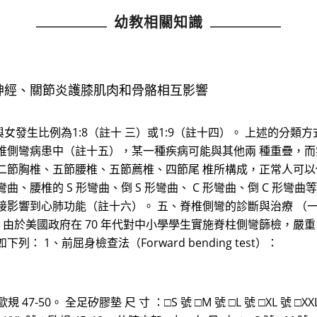
幼教相關知識
因神經、關節炎護膝肌肉和骨骼相互影響
發生比例為1:8（註十 三）或1:9（註十四）。 上述的分類
椎側彎病患中（註十五），某一種疾病可能與其他兩 種重疊，而
二節胸椎、五節腰椎、五節薦椎、四節尾 椎所構成，正常人可
、腰椎的 S 形彎曲、倒 S 形彎曲、 C 形彎曲、倒 C 形
接影響到心肺功能（註十六）。 五、脊椎側彎的診斷與治療 （
視，由於美國政府在 70 年代對中小學學生實施脊柱側彎篩檢，嚴
1、前屈身檢查法（Forward bending test）：
歐規 47-50。 全足矽膠墊 尺 寸 ：□S 號 □M 號 □L 號 □XL 號 □