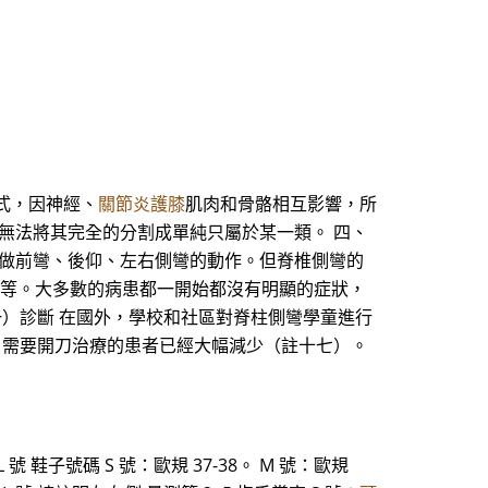
方式，因神經、
關節炎護膝
肌肉和骨骼相互影響，所
無法將其完全的分割成單純只屬於某一類。 四、
以做前彎、後仰、左右側彎的動作。但脊椎側彎的
彎曲等等。大多數的病患都一開始都沒有明顯的症狀，
一）診斷 在國外，學校和社區對脊柱側彎學童進行
重 需要開刀治療的患者已經大幅減少（註十七）。
XXL 號 鞋子號碼 S 號：歐規 37-38。 M 號：歐規