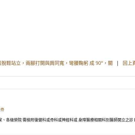
脫鞋站立，兩腳打開與肩同寬，彎腰鞠躬 成 90°，關
|
回上
或骨
之家、各級榮院 需檢附復健科或骨科或神經科或 身障醫療相關科別醫師開立之診 