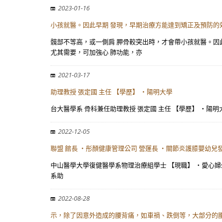
2023-01-16
小孩就醫。因此早期 發現，早期治療方能達到矯正及預防的效
髖部不等高，或一側肩 胛骨較突出時，才會帶小孩就醫。因此早期 
尤其需要，可加強心 肺功能，亦
2021-03-17
助理教授 張定國 主任 【學歷】 ・陽明大學
台大醫學系 骨科兼任助理教授 張定國 主任 【學歷】 ・陽
2022-12-05
聯盟 館長 ・彤顏健康管理公司 營運長 ・關節炎護膝嬰幼兒
中山醫學大學復健醫學系物理治療組學士 【現職】 ・愛心婦
系助
2022-08-28
示，除了因意外造成的腰背痛，如車禍、跌倒等，大部分的