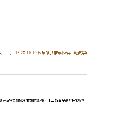
頁
|
） 15:20-16:10 醫療護膝推薦修模示範教學(
斷書及特製輪椅評估表(附錄四)。 十三 鋁合金高背特製輪椅