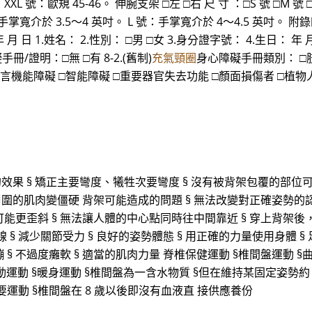
44。 XXL 號：歐規 45-46。 伸腕支架 □左 □右 尺 寸 ：□S 號 □M
：手掌寬介於 3.5～4 英吋。 L 號：手掌寬介於 4～4.5 英吋。
 1.姓名： 2.性別： □男 □女 3.身分證字號： 4.生日： 年 月
冊/證明：□無 □有 8-2.(舊制)
充氣頸圈
身心障礙手冊類別： □肢體
言機能障礙 □智能障礙 □重要器官失去功能 □顏面損傷者 □植物人
的效果 § 矯正主要彎度、犧牲次要彎度 § 沒有被背架包覆的部位
周圍的肌肉變僵硬 背架可能造成的問題 § 無法改變對正確姿勢的認
能更歪斜 § 無法讓人體的中心點同時往中間靠近 § 穿上背架後
線 § 減少關節受力 § 良好的姿勢體態 § 用正確的力量使用身體 §
 § 不過度癱軟 § 適當的肌肉力量 脊椎保健運動 §椎間盤運動 §
間盤活動運動 §暖身運動 §椎間盤為一含水物質 §但在維持某固定姿勢
要運動 §椎間盤在 8 歲以後即沒有血液直 接供應養份