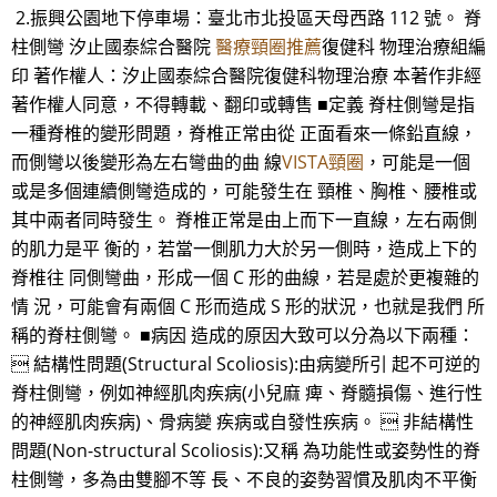
2.振興公園地下停車場：臺北市北投區天母西路 112 號。 脊
柱側彎 汐止國泰綜合醫院
醫療頸圈推薦
復健科 物理治療組編
印 著作權人：汐止國泰綜合醫院復健科物理治療 本著作非經
著作權人同意，不得轉載、翻印或轉售 ■定義 脊柱側彎是指
一種脊椎的變形問題，脊椎正常由從 正面看來一條鉛直線，
而側彎以後變形為左右彎曲的曲 線
VISTA頸圈
，可能是一個
或是多個連續側彎造成的，可能發生在 頸椎、胸椎、腰椎或
其中兩者同時發生。 脊椎正常是由上而下一直線，左右兩側
的肌力是平 衡的，若當一側肌力大於另一側時，造成上下的
脊椎往 同側彎曲，形成一個 C 形的曲線，若是處於更複雜的
情 況，可能會有兩個 C 形而造成 S 形的狀況，也就是我們 所
稱的脊柱側彎。 ■病因 造成的原因大致可以分為以下兩種：
 結構性問題(Structural Scoliosis):由病變所引 起不可逆的
脊柱側彎，例如神經肌肉疾病(小兒麻 痺、脊髓損傷、進行性
的神經肌肉疾病)、骨病變 疾病或自發性疾病。  非結構性
問題(Non-structural Scoliosis):又稱 為功能性或姿勢性的脊
柱側彎，多為由雙腳不等 長、不良的姿勢習慣及肌肉不平衡