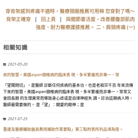
穿背架感到疼痛不適時，醫療頸圈推薦可用棉 您穿對了嗎～
背架正確穿
|
回上頁
|
與關節靈活度，改善腰腹部肌肉
強度、耐力醫療護膝推薦。 二、肩頸疼痛 (一)
相關知識
2021-05-20
來的智慧。美國aspen頸椎病的臨床表 現，多半繁複而非專一，常
「望聞問切」，是醫師 診斷任何疾病的基本功，也是老祖宗千百 年來流傳
下來的智慧。美國aspen頸椎病的臨床表 現，多半繁複而非專一，常常又
會因長期 的生理異常而導致身心症或是自律神經失 調。診治這類病人時，
醫師最需要做的， 是「望」：關愛的眼神；是
2021-07-25
重建及醫療輔助器具費用補助作業要點」第三點附表所列品項為限。