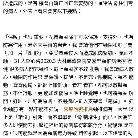
所造成的，是有 機會再矯正回正常姿勢的。 ■評估 脊柱側彎
的病人，外表上看來會有以下幾點：
「保暖」也很 重要，配掛頸圈除了可以保護、支撐外， 也有
防寒作用。若冬天手術的患者，我 會請他們在頸圈和脖子間
再加一片「圍 脖」，免受風寒侵入而造成肌肉緊繃、 氣血不
順。 31 人醫心傳2020.3 大林慈濟醫院交感型頸椎病治療 復
健 很多病人開完頸椎、戴上頸圈就不敢 亂動。我會請病人放
心，頸圈的作用只 是保護、提醒，不是完全限制肩、頸不 能
動。聳聳兩肩、輕輕上仰低頭、看左 看右，都可以放鬆頸
筋，不但舒服，更 能加速復原。晚上睡覺時，也可將頸圈 解
開，好睡、睡好為原則，不用擔心植 入支架會「跑掉」。 強
化頸筋 有一點不能不強調，
醫療護腕推薦
頸椎病有一大半 以
上是「錯位」引起，而不單單是「骨 刺增生」而已。因為許
多人即使開刀把 壓迫神經的骨刺拿得乾乾淨淨，術後還 是在
痛，很可能就是因為頸筋無力導致 錯位引起。以下建議的動