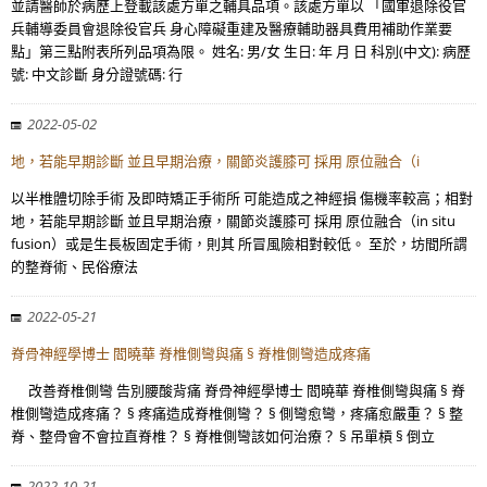
並請醫師於病歷上登載該處方單之輔具品項。該處方單以 「國軍退除役官
兵輔導委員會退除役官兵 身心障礙重建及醫療輔助器具費用補助作業要
點」第三點附表所列品項為限。 姓名: 男/女 生日: 年 月 日 科別(中文): 病歷
號: 中文診斷 身分證號碼: 行
2022-05-02
地，若能早期診斷 並且早期治療，關節炎護膝可 採用 原位融合（i
以半椎體切除手術 及即時矯正手術所 可能造成之神經損 傷機率較高；相對
地，若能早期診斷 並且早期治療，關節炎護膝可 採用 原位融合（in situ
fusion）或是生長板固定手術，則其 所冒風險相對較低。 至於，坊間所謂
的整脊術、民俗療法
2022-05-21
脊骨神經學博士 閻曉華 脊椎側彎與痛 § 脊椎側彎造成疼痛
改善脊椎側彎 告別腰酸背痛 脊骨神經學博士 閻曉華 脊椎側彎與痛 § 脊
椎側彎造成疼痛？ § 疼痛造成脊椎側彎？ § 側彎愈彎，疼痛愈嚴重？ § 整
脊、整骨會不會拉直脊椎？ § 脊椎側彎該如何治療？ § 吊單槓 § 倒立
2022-10-21