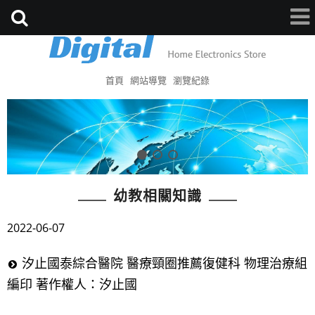
首頁
網站導覽
瀏覽紀錄
幼教相關知識
2022-06-07
汐止國泰綜合醫院 醫療頸圈推薦復健科 物理治療組
編印 著作權人：汐止國