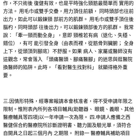
作，不只術後 復健有效，也是平時強化頸筋最簡單而 實用的
方法。 用毛巾或雙手交疊，用力頂住前額， 同時頭部也往前
出力，如此可以鍛鍊頸 部前方的肌群。 用毛巾或雙手頂住後
腦杓，同時頭部 往後出力，可以鍛鍊頸部後方的肌群。 我常
說：「牽一頸而動全身」，意即 頸椎若有病（退化、失穩、
錯位），有可 能引發全身（由表而裡，從筋骨到臟腑； 全身
上下，從頭頂到腳底）不舒服。如果 病人、家屬或醫師沒有
這觀念，常會落入 「頭痛醫頭、腳痛醫腳」的迷思與逛醫院
換醫師的陷阱。此時，「看對醫生找對科」 就顯得格外重
要。
三.因情形特殊，經專案報請本會核准者，得不受申請年限之
限制。惟附表內所列各項目輔具(助聽器、 眼鏡、義眼、其他
醫療輔具等四項)以一年申請一次為限。 四.申請人應備之西
醫健保合約醫療院所診斷證明書、聽力圖及驗光單，須符合
自開具之日起三個月內 之期限。 附錄一 醫療輔具補助項目