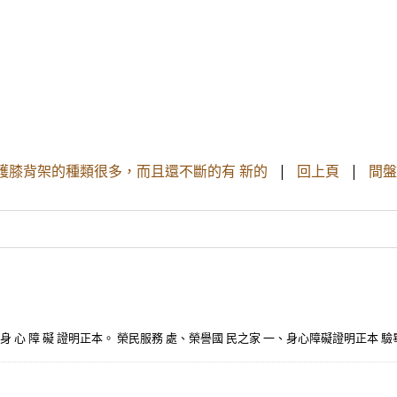
護膝背架的種類很多，而且還不斷的有 新的
|
回上頁
|
間盤
 期 內 之 身 心 障 礙 證明正本。 榮民服務 處、榮譽國 民之家 一、身心障礙證明正本