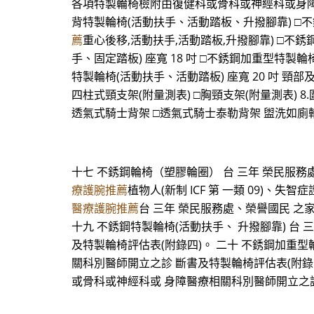
各項特製輪椅檢附由復健科或骨科或神經科或身障 
背特製輪椅(活動扶手、活動踏板、升撥腳靠) □不
薦
重心後移,活動扶手,活動踏板,升撥腳靠) □不
手、固定踏板) 座寬 18 吋 □不銹鋼加重型特製輪
特製輪椅(活動扶手、活動踏板) 座寬 20 吋 頸部及軀幹用
四柱式頸支架(附量測表) □胸頸支架(附量測表) 8.圍
透氣式騎士背架 □透氣式騎士泰勒背架 盥洗如廁輔具
十七 不銹鋼輪椅（塑膠輪圈） 台 三年 榮民服務處、榮
療護腕推薦
植物人(新制 ICF 第 一類 09)、
醫療護腕推薦
台 三年 榮民服務處、榮譽國民 之
十九 不銹鋼特製輪椅(活動扶手、 升撥腳靠) 台
及特製輪椅評估表(附錄四)。 二十 不銹鋼加重型
關科別醫師開立之診 斷書及特製輪椅評估表(附錄四
或骨科或神經科或 身障醫療相關科別醫師開立之診