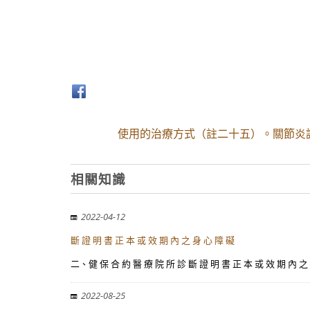
使用的治療方式（註二十五）。關節炎
相關知識
2022-04-12
斷 證 明 書 正 本 或 效 期 內 之 身 心 障 礙
二、健 保 合 約 醫 療 院 所 診 斷 證 明 書 正 本 或 效
2022-08-25