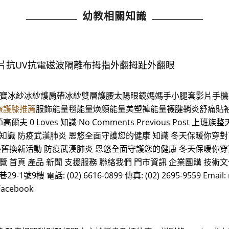
幼教相關知識
片抗UV抗電磁波隔離布拇指外翻拇趾外翻眼
水寶冰紗冰紗護肩帶冰紗雙層護腰太陽眼鏡媽媽手小腿套影片手機
療護膝推薦
服飾能量毯能量煥顏能量美塑褲能量襪腱鞘炎舒痛貼
oves 知識 No Comments Previous Post 上班族
知識 防疫武漢肺炎 恩悠全面守護您的健康 知識 冬天保暖你穿對
墊舊換新活動 防疫武漢肺炎 恩悠全面守護您的健康 冬天保暖你穿
首頁 產品 新聞 支援服務 聯絡我們 門市資訊 企業團購 技術文
 電話: (02) 6616-0899 傳真: (02) 2695-9559 Email: n
acebook