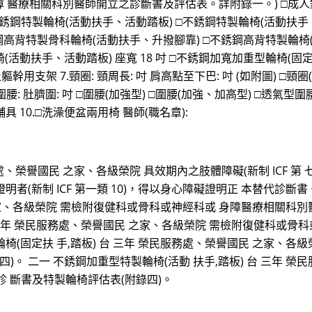
醫療相關科別醫師開立之診斷書及評估表。詳附錄一。) □成人鋁
銹鋼特製輪椅(活動扶手、活動踏板) □不銹鋼特製輪椅(活動扶手
銹鋼高背特製骨科輪椅(活動扶手、升撥腳靠) □不銹鋼高背特製輪椅
椅(活動扶手、活動踏板) 座寬 18 吋 □不銹鋼加寬加重型輪椅(固
支架 7.頸圈: 頸周長: 吋 肩高點至下巴: 吋 (如附圖) □頸圈(MIAM
腰: 肚臍圍: 吋 □圍腰(加強型) □圍腰(加強、加高型) □透氣型圍腰(
 10.□洗澡便盆兩用椅 醫師(職名章):
譽國民 之家、各級榮院 具效期內之肢體障礙(新制 ICF 第 七類 0
失智症證明者(新制 ICF 第一類 10)，得以身心障礙證明正 本替代
家、各級榮院 需檢附復健科或骨科或神經科或 身障醫療相關科別
 三年 榮民服務處、榮譽國民 之家、各級榮院 需檢附復健科或骨
輪椅(固定扶 手,踏板) 台 三年 榮民服務處、榮譽國民 之家、
)。 二一 不銹鋼加重型特製輪椅(活動 扶手,踏板) 台 三年 
 斷書及特製輪椅評估表(附錄四)。