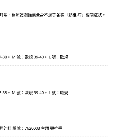
眩耳鳴、醫療護腕推薦全身不適等各種「頸椎 病」相關症狀。
37-38。 M 號：歐規 39-40。 L 號：歐規
37-38。 M 號：歐規 39-40。 L 號：歐規
 編號：7620003 主題 頸椎手