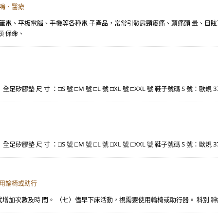
耳鳴、醫療
、筆電、平板電腦、手機等各種電 子產品，常常引發肩頸痠痛、頭痛頭 暈、目
頸 保命、
。 全足矽膠墊 尺 寸 ：□S 號 □M 號 □L 號 □XL 號 □XXL 號 鞋子號碼 S 號：歐規 
。 全足矽膠墊 尺 寸 ：□S 號 □M 號 □L 號 □XL 號 □XXL 號 鞋子號碼 S 號：歐規 
使用輪椅或助行
次數及時 間。 （七）儘早下床活動，視需要使用輪椅或助行器。 科別 神經外科