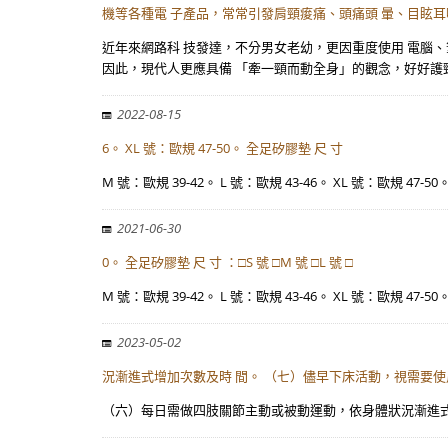
機等各種電 子產品，常常引發肩頸痠痛、頭痛頭 暈、目眩
近年來網路科 技發達，不分男女老幼，更因重度使用 電腦
因此，現代人更應具備 「牽一頸而動全身」的觀念，好好護
2022-08-15
6。 XL 號：歐規 47-50。 全足矽膠墊 尺 寸
M 號：歐規 39-42。 L 號：歐規 43-46。 XL 號：歐規 47-50
2021-06-30
0。 全足矽膠墊 尺 寸 ：□S 號 □M 號 □L 號 □
M 號：歐規 39-42。 L 號：歐規 43-46。 XL 號：歐規 47-50
2023-05-02
況漸進式增加次數及時 間。 （七）儘早下床活動，視需要
（六）每日需做四肢關節主動或被動運動，依身體狀況漸進式增加