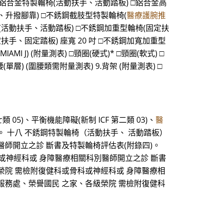
合金特製輪椅(活動扶手、活動踏板) □鋁合金高
、升撥腳靠) □不銹鋼截肢型特製輪椅(
醫療護腕推
(活動扶手、活動踏板) □不銹鋼加重型輪椅(固定扶
定扶手、固定踏板) 座寬 20 吋 □不銹鋼加寬加重型
I J) (附量測表) □頸圈(硬式)* □頸圈(軟式) □
單層) (圍腰類需附量測表) 9.背架 (附量測表) □
5)、平衡機能障礙(新制 ICF 第二類 03)、
醫
診斷書。 十八 不銹鋼特製輪椅（活動扶手、 活動踏板）
醫師開立之診 斷書及特製輪椅評估表(附錄四)。
科或神經科或 身障醫療相關科別醫師開立之診 斷書
各級榮院 需檢附復健科或骨科或神經科或 身障醫療相
榮民服務處、榮譽國民 之家、各級榮院 需檢附復健科