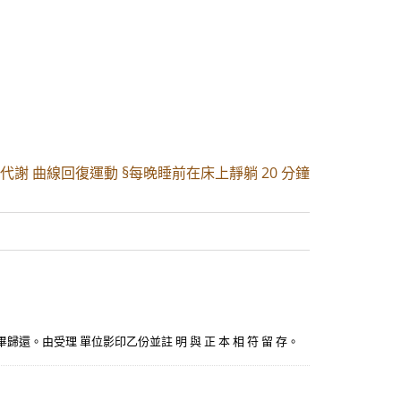
代謝 曲線回復運動 §每晚睡前在床上靜躺 20 分鐘
 驗畢歸還。由受理 單位影印乙份並註 明 與 正 本 相 符 留 存。