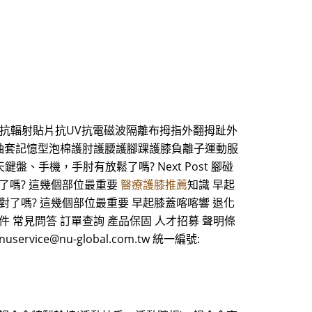
抗輻射貼片抗UV抗電磁波隔離布拇指外翻拇趾外
袖套記憶型泡棉護肘護腰護腳踝護膝負離子運動服
整天鍵盤、手機，手肘有放鬆了嗎? Next Post 腳碰
了嗎? 這幾個部位最重要
醫療護膝推薦
知識 早起
對了嗎? 這幾個部位最重要 早起膝蓋喀喀響 退化
件 常見問答 訂單查詢 產品保固 人才招募 聲明條
uservice@nu-global.com.tw 統一編號: