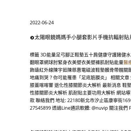
2022-06-24
太陽眼鏡媽媽手小腿套影片手機抗輻射貼
標籤 3D能量足弓腳正鞋墊五十肩健康守護鍺健
翻眼罩網球肘緊身衣美塑衣美塑褲肌耐貼能量
醫
飾遠紅外線陳宇茹陳慈惠電磁波鞋墊髕骨帶髖關節高爾夫 0 L
地痛到哭？你可能罹患「足底筋膜炎」 相關文章 
膝蓋喀喀響 退化性膝關節炎大解析 最新消息 鞋
性膝關節炎大解析 肌耐貼主要功用大解析 網站導覽 
款 聯絡我們 地址: 22180新北市汐止區康寧街169巷29-1號9樓
27545899 透過Line通訊軟體: @nuvip 關注我們 F