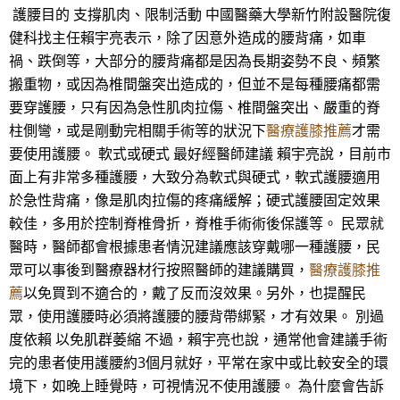
護腰目的 支撐肌肉、限制活動 中國醫藥大學新竹附設醫院復
健科找主任賴宇亮表示，除了因意外造成的腰背痛，如車
禍、跌倒等，大部分的腰背痛都是因為長期姿勢不良、頻繁
搬重物，或因為椎間盤突出造成的，但並不是每種腰痛都需
要穿護腰，只有因為急性肌肉拉傷、椎間盤突出、嚴重的脊
柱側彎，或是剛動完相關手術等的狀況下
醫療護膝推薦
才需
要使用護腰。 軟式或硬式 最好經醫師建議 賴宇亮說，目前市
面上有非常多種護腰，大致分為軟式與硬式，軟式護腰適用
於急性背痛，像是肌肉拉傷的疼痛緩解；硬式護腰固定效果
較佳，多用於控制脊椎骨折，脊椎手術術後保護等。 民眾就
醫時，醫師都會根據患者情況建議應該穿戴哪一種護腰，民
眾可以事後到醫療器材行按照醫師的建議購買，
醫療護膝推
薦
以免買到不適合的，戴了反而沒效果。另外，也提醒民
眾，使用護腰時必須將護腰的腰背帶綁緊，才有效果。 別過
度依賴 以免肌群萎縮 不過，賴宇亮也說，通常他會建議手術
完的患者使用護腰約3個月就好，平常在家中或比較安全的環
境下，如晚上睡覺時，可視情況不使用護腰。 為什麼會告訴