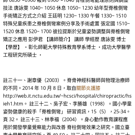
師 0830～0900 報到 0900～1040 脊椎側彎處理原則與調整
技法 唐詠雯 1040~ 1050 休息 1050~ 1230 幼年型脊椎側彎
手術矯正方式之介紹 王廷明 1230~ 1330 午餐 1330~ 1510
特殊兒童疾患之脊椎側彎案例分享及手術處置 張定國 1510~
1520 休息 1520~ 1700 彼拉提斯於兒童姿勢調整與脊椎側彎
矯正之應用 彭伊君 【講師簡介】 講師 學經歷 唐詠雯 博士
【學歷】 ・彰化師範大學特殊教育學系博士 ・成功大學醫學
工程研究所碩士 ・
註三十一、謝章優（2003）。脊骨神經科醫師與物理治療師
的不同。2014 年 10 月 8 日，取自
關節炎護膝
http://web.it.nctu.edu.tw/~hcsci/hospital/chiropractic/hs
ieh1.htm。 註三十二、吳子宏、李勝雄（1998）。國小學童
姿勢健康的殺手「脊椎側彎」 研習資訊，15（5），25-34。
頁 32。 註三十三、林季福（2004）。身心動作教育課程應
用於開發學童覺察能力與改善 脊柱側彎效果之研究。國立臺