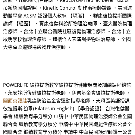
證照 ・Halo® 研習結訓 ・Redcord® Neurac Level 1&2 懸
吊系統國際證照 ・Kinetic Control 動作治療師證照 ・美國運
動醫學會 ACSM 認證個人教練 【現職】 ・群康彼拉提斯國際
講師 【經歷】 ・實康復健科診所物理治療師 ・臺大醫院物理
治療師 ・台北市立聯合醫院社區復健物理治療師 ・台北市立
啟明學校物理治療師 ・鐘樓怪人表演場邊物理治療師 ・全國
大專盃柔道賽場邊物理治療師 ・
POWERLIFE 彼拉提斯教室彼拉提斯健康顧問及訓練課程總監
・永安診所復健彼拉提斯老師 ・伊甸基金會彼拉提斯老師 ・
關節炎護膝
乳癌防治基金會運動指導老師 ・天母區英語授課
彼拉提斯老師 (Pilates in English) 【學分認證】 台灣復健醫
學會 繼續教育學分積分 申請中 中華民國物理治療師公會全國
聯合會 繼續教育學分積分 申請中 中華民國職能治療師公會全
國聯合會 繼續教育學分積分 申請中 中華民國護理師護士公會