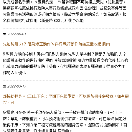
以完成報名手續。 n 退費約定： ※若課程因不可抗拒之天災（如颱風等，
醫療頸圈推薦依據行政院人事行政總處或政府公 告辦理）或緊急事件等因
素影響而有活動取消或延期之情形，將於本學會 網站公告。如為取消，報
名費將扣除行政費用（新臺幣 300 元）後予以退
2022-06-01
先加強肌 力？ 阻礙矯正動作的進行 執行動作時無意識收縮 肌肉
§ 學習力量的控制 § 再進行肌耐力訓練 先學力量控制？還是先加強肌 力？
阻礙矯正動作的進行 執行動作時無意識收縮 肌肉力量被過度強化後 核心強
化或肌力訓練的優點 § 防止受傷、促進運動的表現 § 運動員 § 從事勞力工
作的人 § 優化
2022-03-17
部協助翻身。 (三)上下床：早期下床很重要，可以預防術後併發症。如有頸
架，可
家屬也可在旁 將一手放在病人肩部、一手放在臀部協助翻身。 (三)上下
床：早期下床很重要，可以預防術後併發症。如有頸架，可在頸架 固定好
後再下床，下列介紹二種可減輕疼痛的翻身方法。 運動方式 運動圖示 1.首
先翻轉側身靠近一側床緣並且雙 膝彎曲。