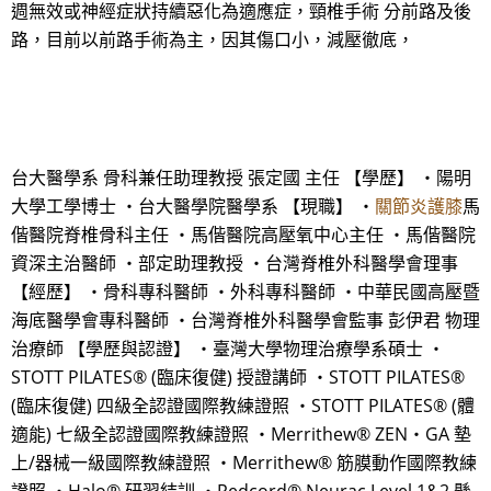
週無效或神經症狀持續惡化為適應症，頸椎手術 分前路及後
路，目前以前路手術為主，因其傷口小，減壓徹底，
台大醫學系 骨科兼任助理教授 張定國 主任 【學歷】 ・陽明
大學工學博士 ・台大醫學院醫學系 【現職】 ・
關節炎護膝
馬
偕醫院脊椎骨科主任 ・馬偕醫院高壓氧中心主任 ・馬偕醫院
資深主治醫師 ・部定助理教授 ・台灣脊椎外科醫學會理事
【經歷】 ・骨科專科醫師 ・外科專科醫師 ・中華民國高壓暨
海底醫學會專科醫師 ・台灣脊椎外科醫學會監事 彭伊君 物理
治療師 【學歷與認證】 ・臺灣大學物理治療學系碩士 ・
STOTT PILATES® (臨床復健) 授證講師 ・STOTT PILATES®
(臨床復健) 四級全認證國際教練證照 ・STOTT PILATES® (體
適能) 七級全認證國際教練證照 ・Merrithew® ZEN‧GA 墊
上/器械一級國際教練證照 ・Merrithew® 筋膜動作國際教練