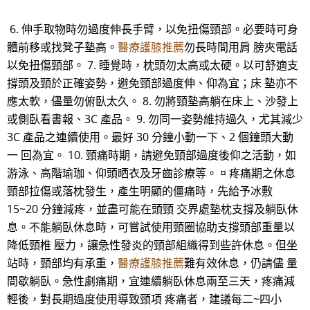
6. 伸手取物時勿過度伸長手臂，以免扭傷頸部。必要時可身
體前移或找凳子墊高。
醫療護膝推薦
勿長時間用肩 膀夾電話
以免扭傷頸部。 7. 睡覺時，枕頭勿太高或太硬。以可舒適支
撐頭及頸於正確姿勢，避免頸部過度伸、仰為宜；床 墊亦不
應太軟，儘量勿俯臥太久。 8. 勿將頸墊高躺在床上、沙發上
或側臥看書報、3C 產品。 9. 勿同一姿勢維持過久，尤其減少
3C 產品之連續使用。最好 30 分鐘小動一下、2 個鐘頭大動
一 回為宜。 10. 頸痛時期，請避免頸部過度後仰之活動，如
游泳、高階瑜珈、仰頭晒衣及牙齒診療等。 ¤ 疼痛期之休息
頸部拉傷或落枕發生，產生明顯的僵痛時，先給予冰敷
15~20 分鐘減疼，並盡可能在頭頸 交界處墊枕支撐及躺臥休
息。不能躺臥休息時，可嘗試使用頸圈協助支撐頭部重量以
降低頸椎 壓力，讓急性發炎的頸部組織得到些許休息。但坐
站時，頸部均有承重，
醫療護膝推薦
難有效休息，仍請儘 量
間歇躺臥。急性劇痛期，宜連續躺臥休息兩至三天，疼痛減
輕後，對長期過度使用導致頸項 疼痛者，建議每二~四小