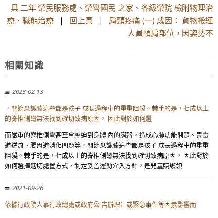
具 二年 榮民服務處、榮譽國民 之家、各級榮院 檢附物理治
療、職能治療
|
回上頁
|
肩頸疼痛 (一) 成因： 貨物搬運
人員頸肩部位，因姿勢不
相關知識
2023-02-13
，關節炎護膝這些都是孩子 成長過程中的重重阻礙。棘手的是，七成以上
的脊椎側彎無法找到確切致病原因， 因此對於如何選
而嚴重的脊椎側彎甚至會壓迫到身體 內的臟器，造成心肺功能問題、胃食
道逆流、腸胃道消化問題等，關節炎護膝這些都是孩子 成長過程中的重重
阻礙。棘手的是，七成以上的脊椎側彎無法找到確切致病原因， 因此對於
如何選擇適切處置方式、制定妥善運動介入方針，是兒童照護領
2021-09-26
依據行政院人事行政總處或政府公 告辦理）或緊急事件等因素影響而