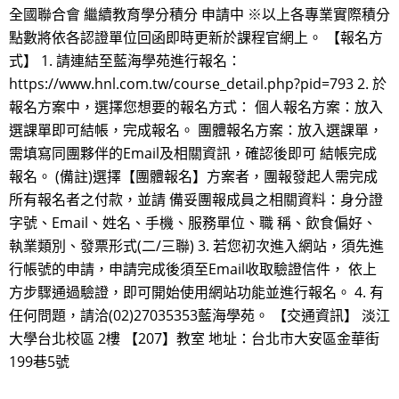
全國聯合會 繼續教育學分積分 申請中 ※以上各專業實際積分
點數將依各認證單位回函即時更新於課程官網上。 【報名方
式】 1. 請連結至藍海學苑進行報名：
https://www.hnl.com.tw/course_detail.php?pid=793 2. 於
報名方案中，選擇您想要的報名方式： 個人報名方案：放入
選課單即可結帳，完成報名。 團體報名方案：放入選課單，
需填寫同團夥伴的Email及相關資訊，確認後即可 結帳完成
報名。 (備註)選擇【團體報名】方案者，團報發起人需完成
所有報名者之付款，並請 備妥團報成員之相關資料：身分證
字號、Email、姓名、手機、服務單位、職 稱、飲食偏好、
執業類別、發票形式(二/三聯) 3. 若您初次進入網站，須先進
行帳號的申請，申請完成後須至Email收取驗證信件， 依上
方步驟通過驗證，即可開始使用網站功能並進行報名。 4. 有
任何問題，請洽(02)27035353藍海學苑。 【交通資訊】 淡江
大學台北校區 2樓 【207】教室 地址：台北市大安區金華街
199巷5號