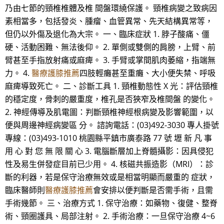
乃由七節的頸椎椎體及椎 間盤環繞保護。 頸椎病變之致病因
素相當多，包括發炎、腫瘤、血管異常、先天結構異常等，
但仍以外傷及退化為大宗。 一、臨床症狀 1. 脖子酸痛、僵
硬、活動困難、無法後仰。 2. 單側或雙側的肩膀，上臂、前
臂甚至手指放射痛或麻痺。 3. 手臂或掌間肌肉萎縮，指端無
力。 4.
醫療護膝推薦
四肢輕癱甚至重癱、大小便失禁、呼吸
麻痺導致死亡。 二、診斷工具 1. 頸椎動態性 X 光：評估頸椎
的穩定度，骨刺的嚴重度，椎孔是否狹窄及椎間盤 的變化。
2. 神經傳導及肌電圖：判斷頸椎神經根病變及影響範圍，以
便與周邊神經病變區 分。 諮詢電話：(03)492-3030 專人掛號
專線：(03)493-1010 桃園縣平鎮市廣泰路 77 號 壢 新 凡 事
用 心 對 您 無 限 關 心 3. 電腦斷層加上脊髓攝影：因具侵犯
性及易生併發症目前已少用。 4. 核磁共振造影（MRI）：診
斷的利器，若是保守治療無效或是相當明顯而嚴重的 症狀，
臨床醫師則
醫療護膝推薦
會安排以便判斷是否需手術，且需
手術幾節。 三、治療方式 1. 保守治療：如藥物、復健、整脊
術、頸圈護具、局部注射。 2. 手術治療：一旦保守治療 4~6