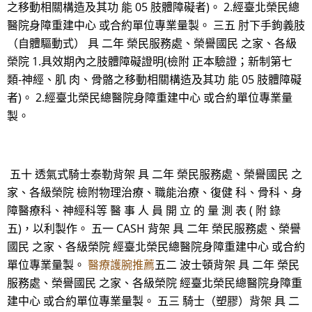
之移動相關構造及其功 能 05 肢體障礙者)。 2.經臺北榮民總
醫院身障重建中心 或合約單位專業量製。 三五 肘下手鉤義肢
（自體驅動式） 具 二年 榮民服務處、榮譽國民 之家、各級
榮院 1.具效期內之肢體障礙證明(檢附 正本驗證；新制第七
類-神經、肌 肉、骨骼之移動相關構造及其功 能 05 肢體障礙
者)。 2.經臺北榮民總醫院身障重建中心 或合約單位專業量
製。
五十 透氣式騎士泰勒背架 具 二年 榮民服務處、榮譽國民 之
家、各級榮院 檢附物理治療、職能治療、復健 科、骨科、身
障醫療科、神經科等 醫 事 人 員 開 立 的 量 測 表 ( 附 錄
五)，以利製作。 五一 CASH 背架 具 二年 榮民服務處、榮譽
國民 之家、各級榮院 經臺北榮民總醫院身障重建中心 或合約
單位專業量製。
醫療護腕推薦
五二 波士頓背架 具 二年 榮民
服務處、榮譽國民 之家、各級榮院 經臺北榮民總醫院身障重
建中心 或合約單位專業量製。 五三 騎士（塑膠）背架 具 二