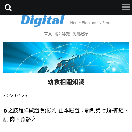
首頁
網站導覽
瀏覽紀錄
幼教相關知識
2022-07-25
之肢體障礙證明(檢附 正本驗證；新制第七類-神經、
肌 肉、骨骼之