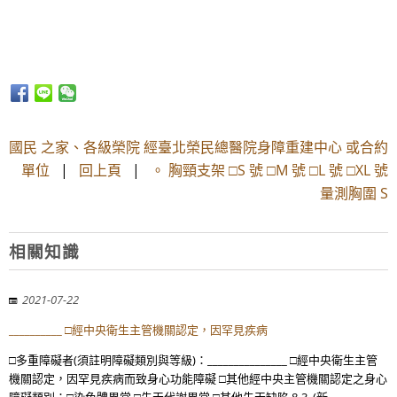
國民 之家、各級榮院 經臺北榮民總醫院身障重建中心 或合約
單位
|
回上頁
|
。 胸頸支架 □S 號 □M 號 □L 號 □XL 號
量測胸圍 S
相關知識
2021-07-22
__________ □經中央衛生主管機關認定，因罕見疾病
□多重障礙者(須註明障礙類別與等級)：_______________ □經中央衛生主管
機關認定，因罕見疾病而致身心功能障礙 □其他經中央主管機關認定之身心