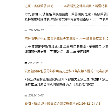
之家、各級榮院 註記： 一、本表所列之輔具項目，若需特
七九 膠頭 只 消耗品 榮民服務處、榮譽國民 之家、各級
及特製輪椅評估表(附錄四)等資料報會專案審核。 二、本表
2021-02-13
院身障重建中心 或合約單位專業量製。 六一 膝關節支架 具 
六十 膝踝足支架(直桿式) 具 二年 榮民服務處、榮譽國民 
髖關節外展支架（可調整式） 具 二年 榮民服務
2022-08-11
沒有被背架包覆的部位可能更歪斜 § 無法讓人體的中心點同
§ 無法改變對正確姿勢的認知 § 容易失去矯正後的效果 § 
使脊椎及其周圍的肌肉變僵硬 背架可能造成的問題
2022-10-03
疑問，請洽 汐止國泰綜合醫院復健科 (02)26482121 VIS