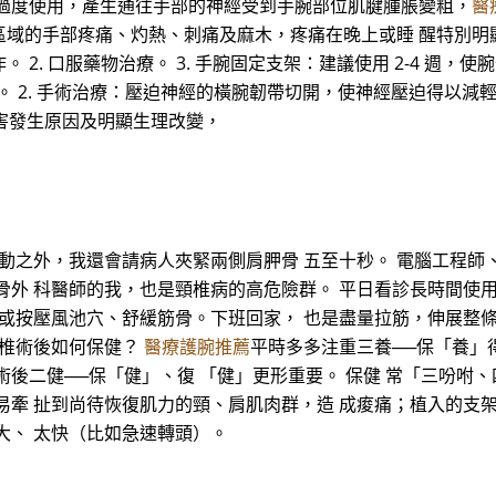
腕過度使用，產生通往手部的神經受到手腕部位肌腱腫脹變粗，
醫
手部疼痛、灼熱、刺痛及麻木，疼痛在晚上或睡 醒特別明顯。 (二
. 口服藥物治療。 3. 手腕固定支架：建議使用 2-4 週，使
復健治療。 2. 手術治療：壓迫神經的橫腕韌帶切開，使神經壓迫得以
傷害發生原因及明顯生理改變，
 動之外，我還會請病人夾緊兩側肩胛骨 五至十秒。 電腦工程師
骨外 科醫師的我，也是頸椎病的高危險群。 平日看診長時間使
 或按壓風池穴、舒緩筋骨。下班回家， 也是盡量拉筋，伸展整
頸椎術後如何保健？
醫療護腕推薦
平時多多注重三養──保「養」
術後二健──保「健」、復 「健」更形重要。 保健 常「三吩咐
易牽 扯到尚待恢復肌力的頸、肩肌肉群，造 成痠痛；植入的支
大、 太快（比如急速轉頭）。