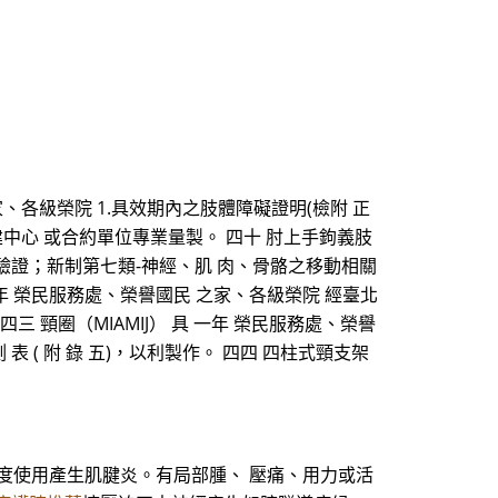
、各級榮院 1.具效期內之肢體障礙證明(檢附 正
建中心 或合約單位專業量製。 四十 肘上手鉤義肢
正本驗證；新制第七類-神經、肌 肉、骨骼之移動相關
 二年 榮民服務處、榮譽國民 之家、各級榮院 經臺北
三 頸圈（MIAMIJ） 具 一年 榮民服務處、榮譽
表 ( 附 錄 五)，以利製作。 四四 四柱式頸支架
度使用產生肌腱炎。有局部腫、 壓痛、用力或活