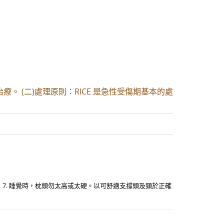
療。 (二)處理原則：RICE 是急性受傷期基本的處
 7. 睡覺時，枕頭勿太高或太硬。以可舒適支撐頭及頸於正確