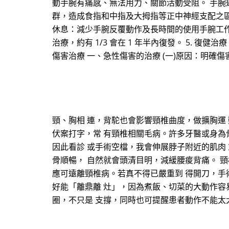
動手腕有痛感、無法用力、關節活動受阻。 手
群，造成食指和中指及大拇指等正中神經支配之區域的
休息：減少手腕反覆動作及長時間的使用手腕工作。 2
治療，約有 1/3 會在 1 年半內復發。 5. 
傷害治療 一、急性傷害的治療 (一)原因：明確
頸、胸相 連，背駝也會影響頸椎曲度，做擴胸運
伏案打字，常 有頸椎相關毛病。許多牙醫或身為
因此看診 或手術空檔，我會伸展脖子附近的肌肉
骨順暢， 自然就會頭清目明，減緩腰痠背痛。 
應可遠離頸椎病。若真不得已嚴重到 得開刀，手
好能「離鼎離 灶」，因為煮飯、切菜的大動作容
圈，不只是 支撐，同時也可提醒患者動作不能太