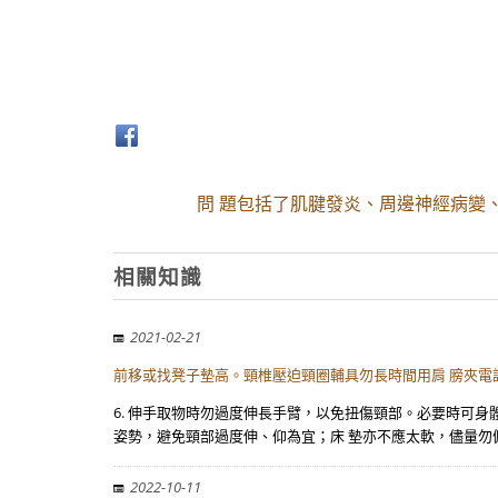
問 題包括了肌腱發炎、周邊神經病變
相關知識
2021-02-21
前移或找凳子墊高。頸椎壓迫頸圈輔具勿長時間用肩 膀夾電
6. 伸手取物時勿過度伸長手臂，以免扭傷頸部。必要時可身
姿勢，避免頸部過度伸、仰為宜；床 墊亦不應太軟，儘量勿
2022-10-11