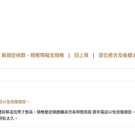
、肩頸症候群、睡眠障礙及頸椎
|
回上頁
|
部位癒合及後續治
話以免扭傷頸部。
體前移或找凳子墊高。頸椎壓迫頸圈輔具勿長時間用肩 膀夾電話以免扭傷頸部。
俯臥太久。