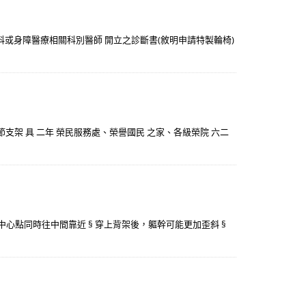
科或身障醫療相關科別醫師 開立之診斷書(敘明申請特製輪椅)
節支架 具 二年 榮民服務處、榮譽國民 之家、各級榮院 六二
的中心點同時往中間靠近 § 穿上背架後，軀幹可能更加歪斜 §