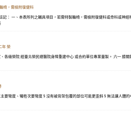
製輪椅，需檢附復健科
榮院 註記： 一、本表所列之輔具項目，若需特製輪椅，需檢附復健科或骨科或神經
所
二年 榮
之家、各級榮院 經臺北榮民總醫院身障重建中心 或合約單位專業量製。 六一 膝關
時
矯正主要彎度、犧牲次要彎度 § 沒有被背架包覆的部位可能更歪斜 § 無法讓人體