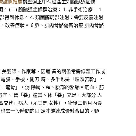
療護膝推薦
擠壓迫正中神經產生如腕隧道症候
) 腕隧道症候群治療： 1. 非手術治療： 1.
腕部得到休息。 4. 類固醇局部注射：需要反覆注射
減輕，改善症狀。 6 參、肌肉骨骼傷害治療 肌肉骨骼
、美髮師、作家等，因職 業的關係常需低頭工作或
用電腦、手機，開刀 時，多半也是「埋頭苦幹」。
條「龍骨」，消 除肩、頸、腰部的緊繃。氣血、筋
得宜、 營「養」適當、休「養」充足，大部分 人
、四交代」病人（尤其是 女性），術後三個月內最
架也需一段時間的固 定才能達成骨融合目的。頸