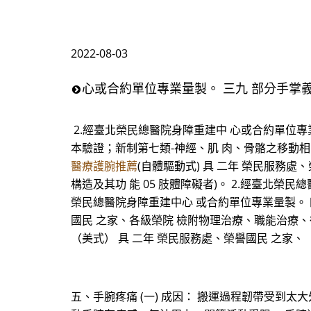
2022-08-03
心或合約單位專業量製。 三九 部分手掌義
2.經臺北榮民總醫院身障重建中 心或合約單位專業
本驗證；新制第七類-神經、肌 肉、骨骼之移動相關
醫療護腕推薦
(自體驅動式) 具 二年 榮民服務
構造及其功 能 05 肢體障礙者)。 2.經臺北榮
榮民總醫院身障重建中心 或合約單位專業量製。 四二
國民 之家、各級榮院 檢附物理治療、職能治療、復健 
（美式） 具 二年 榮民服務處、榮譽國民 之家、
五、手腕疼痛 (一) 成因： 搬運過程韌帶受到