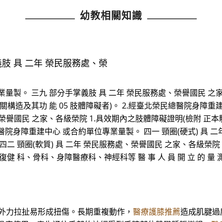
幼教相關知識
肢 具 二年 榮民服務處、榮
量製。 三九 部分手掌義肢 具 二年 榮民服務處、榮譽國民 之家
構造及其功 能 05 肢體障礙者)。 2.經臺北榮民總醫院身障重
處、榮譽國民 之家、各級榮院 1.具效期內之肢體障礙證明(檢附 
民總醫院身障重建中心 或合約單位專業量製。 四一 頸圈(硬式) 具
 頸圈(軟質) 具 二年 榮民服務處、榮譽國民 之家、各級榮院 四
科、骨科、身障醫療科、神經科等 醫 事 人 員 開 立 的 量 測 
太大外力拉扯易形成扭傷。長期重複動作，
醫療護膝推薦
造成肌腱過