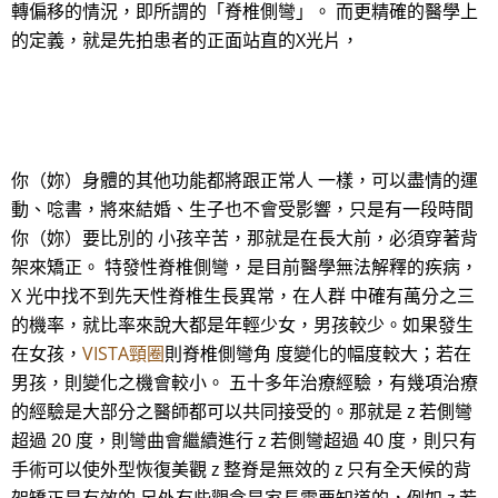
轉偏移的情況，即所謂的「脊椎側彎」。 而更精確的醫學上
的定義，就是先拍患者的正面站直的X光片，
你（妳）身體的其他功能都將跟正常人 一樣，可以盡情的運
動、唸書，將來結婚、生子也不會受影響，只是有一段時間
你（妳）要比別的 小孩辛苦，那就是在長大前，必須穿著背
架來矯正。 特發性脊椎側彎，是目前醫學無法解釋的疾病，
X 光中找不到先天性脊椎生長異常，在人群 中確有萬分之三
的機率，就比率來說大都是年輕少女，男孩較少。如果發生
在女孩，
VISTA頸圈
則脊椎側彎角 度變化的幅度較大；若在
男孩，則變化之機會較小。 五十多年治療經驗，有幾項治療
的經驗是大部分之醫師都可以共同接受的。那就是 z 若側彎
超過 20 度，則彎曲會繼續進行 z 若側彎超過 40 度，則只有
手術可以使外型恢復美觀 z 整脊是無效的 z 只有全天候的背