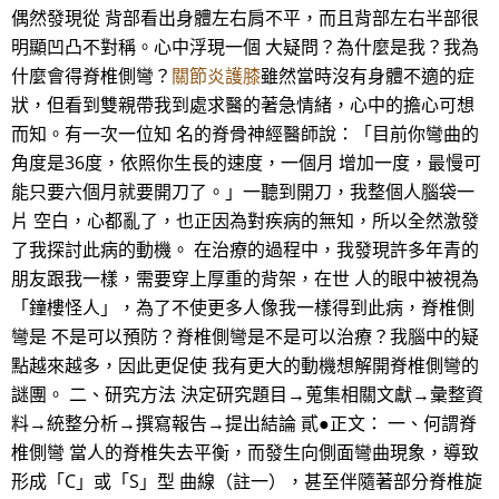
偶然發現從 背部看出身體左右肩不平，而且背部左右半部很
明顯凹凸不對稱。心中浮現一個 大疑問？為什麼是我？我為
什麼會得脊椎側彎？
關節炎護膝
雖然當時沒有身體不適的症
狀，但看到雙親帶我到處求醫的著急情緒，心中的擔心可想
而知。有一次一位知 名的脊骨神經醫師說：「目前你彎曲的
角度是36度，依照你生長的速度，一個月 增加一度，最慢可
能只要六個月就要開刀了。」一聽到開刀，我整個人腦袋一
片 空白，心都亂了，也正因為對疾病的無知，所以全然激發
了我探討此病的動機。 在治療的過程中，我發現許多年青的
朋友跟我一樣，需要穿上厚重的背架，在世 人的眼中被視為
「鐘樓怪人」，為了不使更多人像我一樣得到此病，脊椎側
彎是 不是可以預防？脊椎側彎是不是可以治療？我腦中的疑
點越來越多，因此更促使 我有更大的動機想解開脊椎側彎的
謎團。 二、研究方法 決定研究題目→蒐集相關文獻→彙整資
料→統整分析→撰寫報告→提出結論 貳●正文： 一、何謂脊
椎側彎 當人的脊椎失去平衡，而發生向側面彎曲現象，導致
形成「C」或「S」型 曲線（註一），甚至伴隨著部分脊椎旋