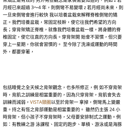
架矯正是有效的 另外有些觀念是家長需要知道的，例如 z 若
月經已來超過 3～4 年，則側彎不易變壞 z 若月經尚未來，則
一旦來側彎會進行較快 我以培養盆栽來解釋脊椎側彎的矯
正。我們培養盆栽，常固定枝幹，使它往我們希望的方向
長；穿背架矯正脊椎，就像我們培養盆栽一樣，將身體的脊
椎固定，使它往直的方向長。穿背架開 始會不習慣，但只要
穿上一星期，你就會習慣的。 至今除了洗澡或運動的時間
外，都要穿著，
包括睡覺之全天候之背架觀念，也多所修正，例 如不穿背架
時，背肌之訓練是相當重要的，因為只穿背架，背肌會失去
訓練而減弱，
VISTA頸圈
以至於背架一 拿掉，側彎馬上變嚴
重。持之有恆之背部運動是相當重要的。 雖然仍主張 24 小
時背架，但小孩子不穿背架時，父母要安排制式之運動。例
如：有教練之游 泳課程、固定的跑步、單槓、游泳或是海豚