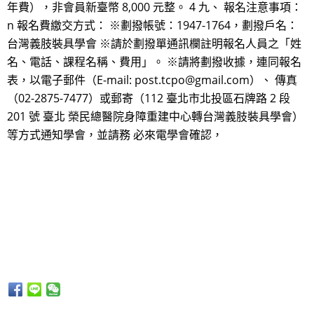
年費），非會員新臺幣 8,000 元整。 4 九、 報名注意事項：
n 報名費繳交方式： ※劃撥帳號：1947-1764，劃撥戶名：
台灣義肢裝具學會 ※請於劃撥單通訊欄註明報名人員之「姓
名、電話、課程名稱、費用」。 ※請將劃撥收據，連同報名
表，以電子郵件（E-mail: post.tcpo@gmail.com）、 傳真
（02-2875-7477）或郵寄（112 臺北市北投區石牌路 2 段
201 號 臺北 榮民總醫院身障重建中心轉台灣義肢裝具學會）
等方式通知學會，並請務 必來電學會確認，