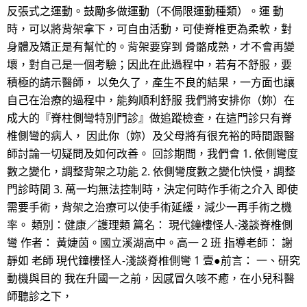
反張式之運動。鼓勵多做運動（不侷限運動種類）。運 動
時，可以將背架拿下，可自由活動，可使脊椎更為柔軟，對
身體及矯正是有幫忙的。背架要穿到 骨骼成熟，才不會再變
壞，對自己是一個考驗；因此在此過程中，若有不舒服，要
積極的請示醫師， 以免久了，產生不良的結果，一方面也讓
自己在治療的過程中，能夠順利舒服 我們將安排你（妳）在
成大的『脊柱側彎特別門診』做追蹤檢查，在這門診只有脊
椎側彎的病人， 因此你（妳）及父母將有很充裕的時間跟醫
師討論一切疑問及如何改善。 回診期間，我們會 1. 依側彎度
數之變化，調整背架之功能 2. 依側彎度數之變化快慢，調整
門診時間 3. 萬一均無法控制時，決定何時作手術之介入 即使
需要手術，背架之治療可以使手術延緩，減少一再手術之機
率。 類別：健康／護理類 篇名： 現代鐘樓怪人-淺談脊椎側
彎 作者： 黃婕茵。國立溪湖高中。高一 2 班 指導老師： 謝
靜如 老師 現代鐘樓怪人-淺談脊椎側彎 1 壹●前言： 一、研究
動機與目的 我在升國一之前，因感冒久咳不癒，在小兒科醫
師聽診之下，