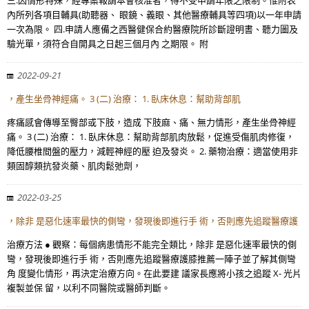
三.因情形特殊，經專案報請本會核准者，得不受申請年限之限制。惟附表
內所列各項目輔具(助聽器、 眼鏡、義眼、其他醫療輔具等四項)以一年申請
一次為限。 四.申請人應備之西醫健保合約醫療院所診斷證明書、聽力圖及
驗光單，須符合自開具之日起三個月內 之期限。 附
2022-09-21
，產生坐骨神經痛。 3 (二) 治療： 1. 臥床休息：幫助背部肌
疼痛感會傳導至臀部或下肢，造成 下肢麻、痛、無力情形，產生坐骨神經
痛。 3 (二) 治療： 1. 臥床休息：幫助背部肌肉放鬆，促進受傷肌肉修復，
降低腰椎間盤的壓力，減輕神經的壓 迫及發炎。 2. 藥物治療：適當使用非
類固醇類抗發炎藥、肌肉鬆弛劑，
2022-03-25
，除非 是惡化速率最快的側彎，發現後即進行手 術，否則應先追蹤醫療護
治療方法 ● 觀察：每個病患情形不能完全類比，除非 是惡化速率最快的側
彎，發現後即進行手 術，否則應先追蹤醫療護膝推薦一陣子並了解其側彎
角 度變化情形，再決定治療方向。在此要建 議家長應將小孩之追蹤 X- 光片
複製並保 留，以利不同醫院或醫師判斷。