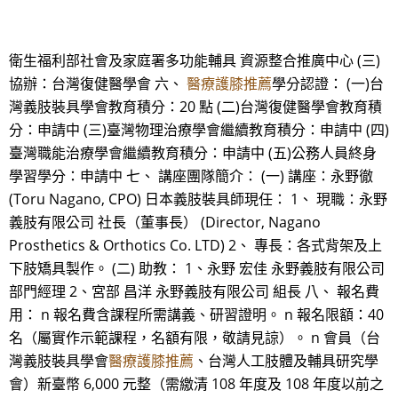
衛生福利部社會及家庭署多功能輔具 資源整合推廣中心 (三)
協辦：台灣復健醫學會 六、
醫療護膝推薦
學分認證： (一)台
灣義肢裝具學會教育積分：20 點 (二)台灣復健醫學會教育積
分：申請中 (三)臺灣物理治療學會繼續教育積分：申請中 (四)
臺灣職能治療學會繼續教育積分：申請中 (五)公務人員終身
學習學分：申請中 七、 講座團隊簡介： (一) 講座：永野徹
(Toru Nagano, CPO) 日本義肢裝具師現任： 1、 現職：永野
義肢有限公司 社長（董事長） (Director, Nagano
Prosthetics & Orthotics Co. LTD) 2、 專長：各式背架及上
下肢矯具製作。 (二) 助教： 1、永野 宏佳 永野義肢有限公司
部門經理 2、宮部 昌洋 永野義肢有限公司 組長 八、 報名費
用： n 報名費含課程所需講義、研習證明。 n 報名限額：40
名（屬實作示範課程，名額有限，敬請見諒）。 n 會員（台
灣義肢裝具學會
醫療護膝推薦
、台灣人工肢體及輔具研究學
會）新臺幣 6,000 元整（需繳清 108 年度及 108 年度以前之