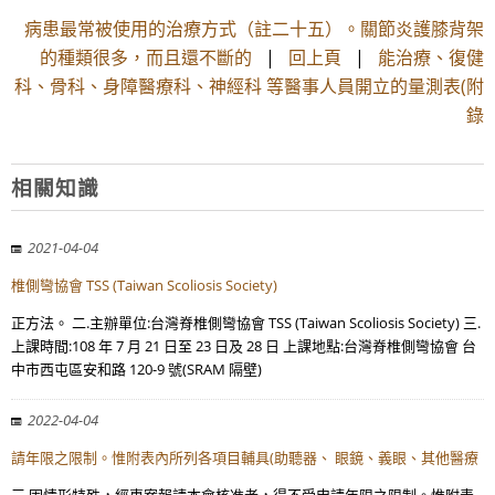
病患最常被使用的治療方式（註二十五）。關節炎護膝背架
的種類很多，而且還不斷的
|
回上頁
|
能治療、復健
科、骨科、身障醫療科、神經科 等醫事人員開立的量測表(附
錄
相關知識
2021-04-04
椎側彎協會 TSS (Taiwan Scoliosis Society)
正方法。 二.主辦單位:台灣脊椎側彎協會 TSS (Taiwan Scoliosis Society) 三.
上課時間:108 年 7 月 21 日至 23 日及 28 日 上課地點:台灣脊椎側彎協會 台
中市西屯區安和路 120-9 號(SRAM 隔壁)
2022-04-04
請年限之限制。惟附表內所列各項目輔具(助聽器、 眼鏡、義眼、其他醫療