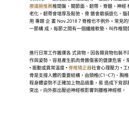
療護腕推薦
椎間盤、關節面、韌帶、脊髓、神經 
老化，韌帶會增厚及鬆弛、骨 骼會磨損退化、腦
用 專題 企 畫 Nov.2018 7 脊椎也不
一節構 成，每節之間有一個纖維軟墊，叫作椎間
進行日常工作搬運各 式貨物，因各類貨物包裝不
作與姿勢，容易產生肌肉骨骼傷害的健康危害，常見潛
• 振動或異常溫度 •
脊椎矯正器
社會心理壓力 • 
骨是支撐人體的重要結構，由頸椎(C1~C7)、胸椎
程身體姿勢不正確加上物品過重，易 造成下背部
突出，向外膨出壓迫神經根影響到腰椎神經根，