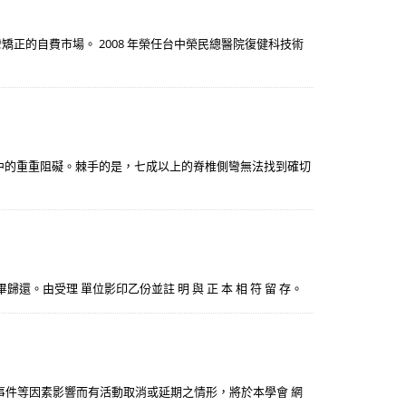
矯正的自費市場。 2008 年榮任台中榮民總醫院復健科技術
中的重重阻礙。棘手的是，七成以上的脊椎側彎無法找到確切
 驗畢歸還。由受理 單位影印乙份並註 明 與 正 本 相 符 留 存。
事件等因素影響而有活動取消或延期之情形，將於本學會 網