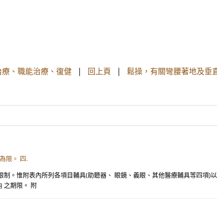
治療、職能治療、復健
|
回上頁
|
鬆操，有關彎腰著地及垂
限。 四.
限制。惟附表內所列各項目輔具(助聽器、 眼鏡、義眼、其他醫療輔具等四項)以
 之期限。 附