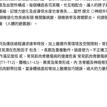
根及血管所構成，每個構造各司其職，也互相配合，讓人的脖子能
萎縮、記憶力退化及皮膚保水度也會喪失……當然 撰文 ◎神經
例外。常見的頸椎退化性疾病有頸 椎間盤病變、頸椎狹窄及骨關節炎。 
盤 （人體的避震器）。
同及運送過程講求速率時效，加上搬運作業環境及空間限制，常
在危險因子 包含： • 長期及重複動作 • 過度使力 • 不正確
工作滿足度低 貳、常見肌肉骨骼傷病的健康危害 常見肌肉骨骼傷病的
(T1~T12)、腰椎(L1~L5)、薦骨及尾骨形成，內 含脊髓
肌肉韌帶拉傷。當身體過度前彎加上搬運技巧錯誤，過大的力量