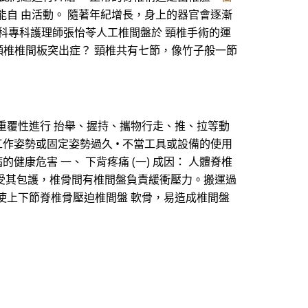
自 由活動。 隨著年紀增長，身上的器官會逐漸
外科專科護理師張怡苓人工椎間盤於 頸椎手術的運
何謂頸椎椎間板突出症？ 頸椎共有七節，像竹子般一節
重覆性進行 抬舉、握持、攜物行走、推、拉等動
工作姿勢或固定姿勢過久 • 不當工具或設備的使用
健康危害 一、 下背疼痛 (一) 成因： 人體脊椎
及神經根受其包護，椎骨間有椎間盤負責緩衝壓力。搬運過
使上下節脊椎骨壓迫椎間盤 軟骨，易造成椎間盤