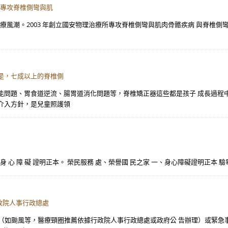
所專攻脊椎側彎與肌
治療風潮。2003 年創立國安物理治療所專攻脊椎側彎與肌肉骨骼疾病 與脊椎側彎
是，七成以上的脊椎側
能問題、胃食道逆流、腸胃道消化問題等，脊椎矯正器這些都是孩子 成長過程
介入方針，是兒童照護領
 期 內 之 身 心 障 礙 證明正本。 榮民服務 處、榮譽國 民之家 一、身心障礙證明正本
政院人事行政總處
天災（如颱風等，醫療頸圈推薦依據行政院人事行政總處或政府公 告辦理）或緊急