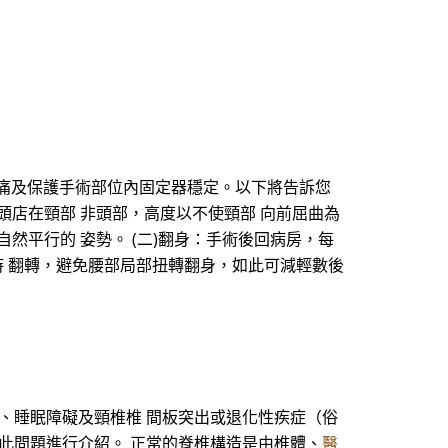
疼痛及保護手術部位內固定器穩定。以下將告訴您
枕頭店在頸部 非頭部，高度以不使頸部 向前屈曲為
然平行的 姿勢。 (二)翻身：手術後回病房，每
時 翻轉，避免腰部局部扭轉翻身，如此可減輕數後
、睡眠障礙及頸椎椎 間板突出或退化性疾症（俗
此問題進行介紹。 正常的脊椎構造是由椎體、
醫