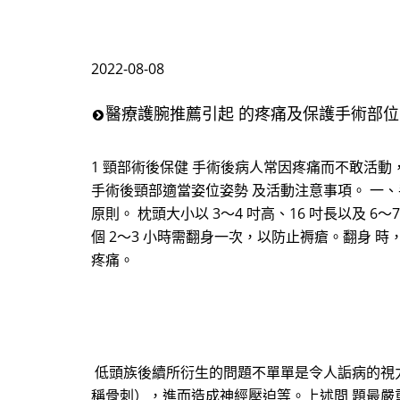
2022-08-08
醫療護腕推薦引起 的疼痛及保護手術部
1 頸部術後保健 手術後病人常因疼痛而不敢活
手術後頸部適當姿位姿勢 及活動注意事項。 一、手
原則。 枕頭大小以 3～4 吋高、16 吋長以及 6～
個 2～3 小時需翻身一次，以防止褥瘡。翻身
疼痛。
低頭族後續所衍生的問題不單單是令人詬病的視力
稱骨刺），進而造成神經壓迫等。上述問 題最嚴