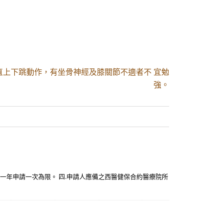
直上下跳動作，有坐骨神經及膝關節不適者不 宜勉
強。
一年申請一次為限。 四.申請人應備之西醫健保合約醫療院所