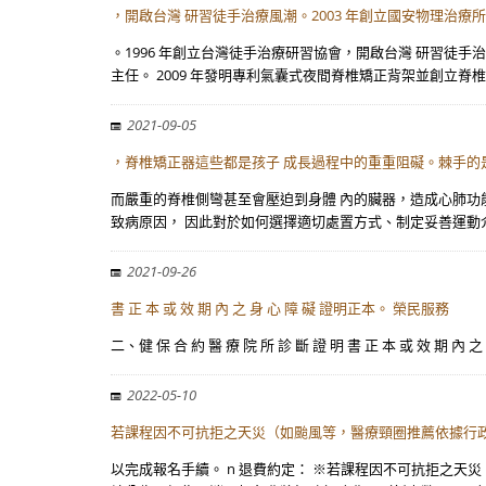
，開啟台灣 研習徒手治療風潮。2003 年創立國安物理治療
。1996 年創立台灣徒手治療研習協會，開啟台灣 研習徒手
主任。 2009 年發明專利氣囊式夜間脊椎矯正背架並創立脊椎
2021-09-05
，脊椎矯正器這些都是孩子 成長過程中的重重阻礙。棘手的
而嚴重的脊椎側彎甚至會壓迫到身體 內的臟器，造成心肺功
致病原因， 因此對於如何選擇適切處置方式、制定妥善運動
2021-09-26
書 正 本 或 效 期 內 之 身 心 障 礙 證明正本。 榮民服務
二、健 保 合 約 醫 療 院 所 診 斷 證 明 書 正 本 或 效
2022-05-10
若課程因不可抗拒之天災（如颱風等，醫療頸圈推薦依據行
以完成報名手續。 n 退費約定： ※若課程因不可抗拒之