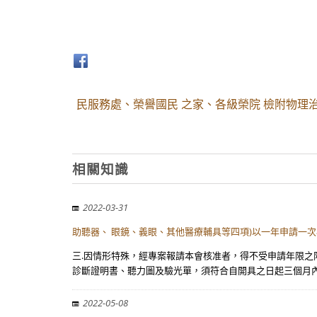
民服務處、榮譽國民 之家、各級榮院 檢附物理
相關知識
2022-03-31
助聽器、 眼鏡、義眼、其他醫療輔具等四項)以一年申請一次為
三.因情形特殊，經專案報請本會核准者，得不受申請年限之
診斷證明書、聽力圖及驗光單，須符合自開具之日起三個月內
2022-05-08