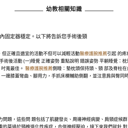
幼教相關知識
位內固定器穩定。以下將告訴您手術後頸
動，但正確且適宜的活動不但可以減輕活動
醫療護腕推薦
引起 的
術後活動 (一)睡覺 正確姿勢 重點說明 錯誤姿勢 平躺睡覺：
7 吋寬最佳。
醫療護腕推薦
側睡：墊枕頭保持頭、頸 部及脊柱在自
 時，一邊膝蓋彎曲、腳用力，手抓床欄輔助側翻，並注意肩與臀同
問題，這些問 題包括了肌腱發炎、周邊神經病變、肩頸症候群
重的莫過於頸椎退化性疾症，合併神經壓迫，接下來我們就針 對