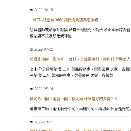
2022-04-15
1 VISTA頸圈轉 3662 我們將竭誠為您服務！
請與醫師或治療師討論 若有任何疑問，請洽 汐止國泰綜合醫院復健科
或站姿不良及缺乏規律運
2022-07-22
薦職能治療、復健 科、骨科、身障醫療科、神經科 等醫事人
七十 全足矽膠墊 雙 二年 榮民服務處、榮譽國民 之家、各
弓墊 隻 二年 榮民服務處、榮譽國民 之家、各級榮
2022-05-14
側恥骨中間 § 兩腿中間 § 橫切面 什麼是好的姿勢？ §
薦椎第二節 § 兩側恥骨中間 § 兩腿中間 § 橫切面 什麼是好的姿勢？ 
2022-10-11