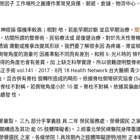
危險因子 工作場所之搬運作業常見貨運、郵遞、倉儲、物流中心
神經損 傷機率較高；相對 地，若能早期診斷 並且早期治療，
關
於，坊間所謂的整脊術、民俗療法或 是復健治療，對於先天性脊
透過 運動或推拿改變其形狀。我們要了解很多因 為疼痛、骨盆
彎角度的測量可 因基準點不同而有差別，和照 X- 光片時的 
所測得的角度也會有差異，加 上缺乏科學實證，所以很難證明整脊術
手術及矯正手術 vol.141．2017．8月 18 Health Network 
，且合併有脊柱 旋轉所造成的畸形。依據脊柱側彎研究協會 (Scoliosi
稱之為脊柱不對稱，若側彎角度小於 10 度，脊柱不對稱。依據其偏曲
續發 性，
量製。 三九 部分手掌義肢 具 二年 榮民服務處、榮譽國民 之家
構造及其功 能 05 肢體障礙者)。 2.經臺北榮民總醫院身障重
處、榮譽國民 之家、各級榮院 1.具效期內之肢體障礙證明(檢附 