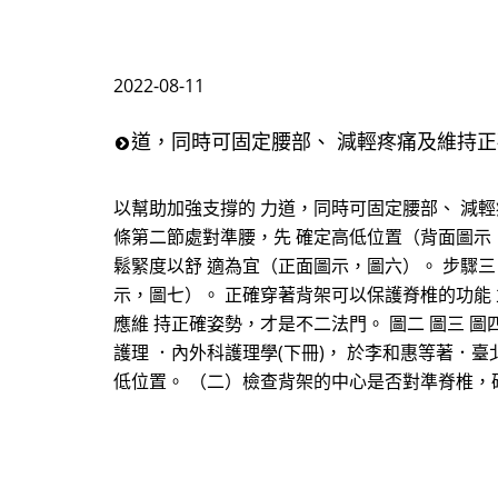
2022-08-11
道，同時可固定腰部、 減輕疼痛及維持正
以幫助加強支撐的 力道，同時可固定腰部、 減輕
條第二節處對準腰，先 確定高低位置（背面圖示
鬆緊度以舒 適為宜（正面圖示，圖六）。 步驟
示，圖七）。 正確穿著背架可以保護脊椎的功能
應維 持正確姿勢，才是不二法門。 圖二 圖三 圖四 
護理 ．內外科護理學(下冊)， 於李和惠等著．臺
低位置。 （二）檢查背架的中心是否對準脊椎，