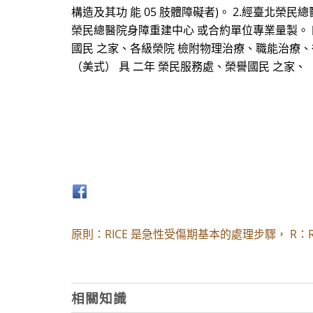
構造及其功 能 05 肢體障礙者)。 2.經臺北榮
榮民總醫院身障重建中心 或合約單位專業量製。 四二
國民 之家、各級榮院 檢附物理治療、職能治療、復健 
（美式） 具 二年 榮民服務處、榮譽國民 之家、
原則：RICE 是急性受傷期基本的處理步驟， R：
相關知識