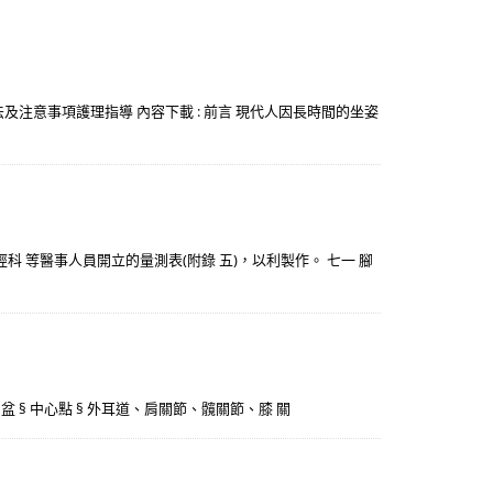
著方法及注意事項護理指導 內容下載 : 前言 現代人因長時間的坐姿
科 等醫事人員開立的量測表(附錄 五)，以利製作。 七一 腳
 § 骨盆 § 中心點 § 外耳道、肩關節、髖關節、膝 關