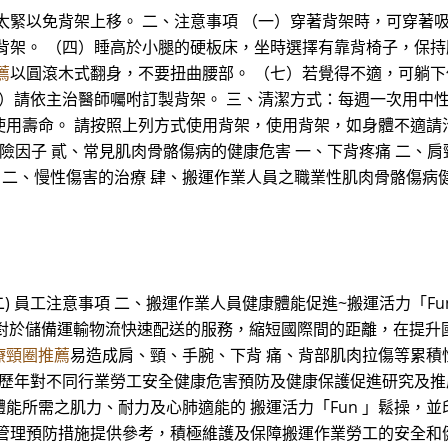
太緊以免背架上移。 二、注意事項 （一）穿著背架時，可穿著
背架。 （四）睡高於小腿的硬板床，坐時選擇有靠背椅子，保持
薦
以圓滾木式翻身，不要扭曲腰部。 （七）若覺得不適，可躺下
九）請依主治醫師囑咐訂製背架。 三、清潔方式：每週一次用中
命。 請按照上列方式使用背架，使用背架，如身體不適請洽醫護人員
與潛在危險因子 貳、常見肌肉骨骼傷病的健康危害 一、下背疼痛 二、
療 二、慢性傷害的治療 肆、搬運作業人員之職業性肌肉骨骼傷病
) 員工注意事項 二、搬運作業人員健康體能促進~搬運活力「Fun 
運作業對於儲備運輸物流快速配送的服務，縮短國際間的距離，在提
療頸圈推薦
易造成肩、頸、手腕、下背 痛、背部肌肉拉傷等累積
持歷年對不同行業勞工安全健康危害預防及健康保護促進研究及推
所需之肌力、耐力及心肺適能的 搬運活力「Fun 」鬆操，並印
管理預防措施提供參考，積極維護及保障搬運作業勞工的安全和