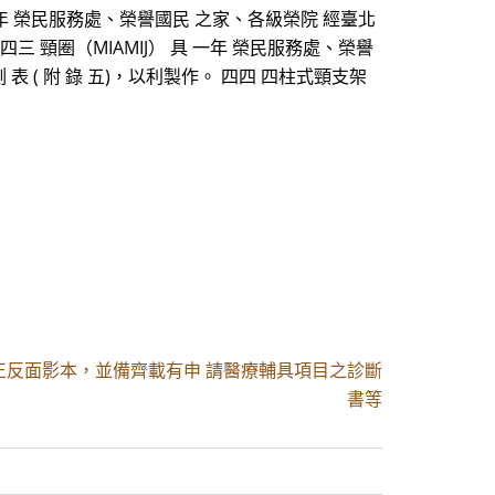
 二年 榮民服務處、榮譽國民 之家、各級榮院 經臺北
三 頸圈（MIAMIJ） 具 一年 榮民服務處、榮譽
表 ( 附 錄 五)，以利製作。 四四 四柱式頸支架
)正反面影本，並備齊載有申 請醫療輔具項目之診斷
書等