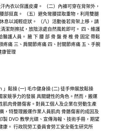
吸汗內衣以保護皮膚。 （二）內褲可穿在背架外，
腰部挺直。 （五）避免彎腰提取重物，利用雙腿
休息以減輕症狀。 （八）活動後若背架上移，請
性清潔劑擦拭，放陰涼處自然風乾即可。 四、維護
。 腋 下 腰 部 骨 盤 脊 椎 骨 固定 帶鬆
肩頸疼痛 三、肩關節疼痛 四、肘關節疼痛 五、手腕
健康管理
」鬆操 (一) 毛巾健身操 (二) 徒手伸展放鬆操
升國家競爭力的發展 具關鍵性的角色。然而，搬運
性肌肉骨骼傷害。對員工個人及企業在勞動生產
廣，特整理搬運作業人員肌肉 骨骼傷害的成因及
製 DVD 教學光碟、宣傳海報、技術手冊，期望
健康。 行政院勞工委員會勞工安全衛生研究所