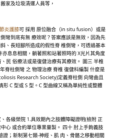
、搬家及垃圾清運人員等，
節炎護膝
可 採用 原位融合（in situ fusion）或是
椎側彎到底有無 療效呢？答案應該是無效，因為先
傾斜、長短腳所造成的假性脊 椎側彎，可透過基本
條件亦息息相關，躺著照和站著照時的 X光片其角度
、民 俗療法或是復健治療有其療效。 圖三 半椎
台大醫網 青少年脊柱側彎 之 物理治療 脊椎 復健科編製 什麼是
s Research Society)定義脊柱側 向彎曲且
情形 C 型或 S 型。C 型曲線又稱為單純性或整體
、各級榮院 1.具效期內之肢體障礙證明(檢附 正
建中心 或合約單位專業量製。 四十 肘上手鉤義肢
正本驗證；新制第七類-神經、肌 肉、骨骼之移動相關