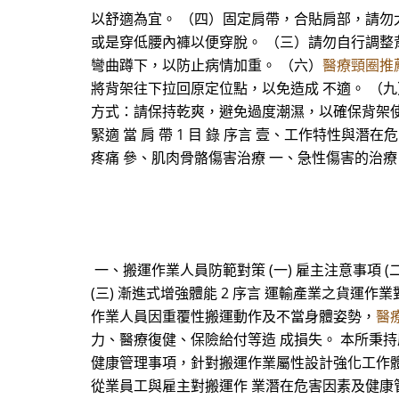
以舒適為宜。 （四）固定肩帶，合貼肩部，請勿
或是穿低腰內褲以便穿脫。 （三）請勿自行調整
彎曲蹲下，以防止病情加重。 （六）
醫療頸圈推
將背架往下拉回原定位點，以免造成 不適。 （
方式：請保持乾爽，避免過度潮濕，以確保背架使用壽
緊適 當 肩 帶 1 目 錄 序言 壹、工作特性
疼痛 參、肌肉骨骼傷害治療 一、急性傷害的治
一、搬運作業人員防範對策 (一) 雇主注意事項 (二
(三) 漸進式增強體能 2 序言 運輸產業之貨
作業人員因重覆性搬運動作及不當身體姿勢，
醫
力、醫療復健、保險給付等造 成損失。 本所秉
健康管理事項，針對搬運作業屬性設計強化工作體能
從業員工與雇主對搬運作 業潛在危害因素及健康