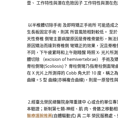
壹、 工作特性與潛在危險因子 工作特性與潛在
以半椎體切除手術 及即時矯正手術所 可能造成之
生長板固定手術，則其 所冒風險相對較低。 至
天性脊椎 側彎主要病變原因是脊椎骨變形，無法
原因矯治而達到脊椎側 彎矯正的效果，況且脊椎側
不同，下午疲累時和上午剛睡醒 時照 X- 光片
體切除 （excision of hemivertebrae） 
脊柱側彎(Scoliosis)？ 脊柱側彎乃指脊柱側面彎曲
在 X 光片上所測得的 Cobb 角大於 10 度，
曲線。S 型 曲線(亦稱複合曲線)，則是一原發性與
2.經臺北榮民總醫院身障重建中 心或合約單位專業
本驗證；新制第七類-神經、肌 肉、骨骼之移動相關
醫療護腕推薦
(自體驅動式) 具 二年 榮民服務