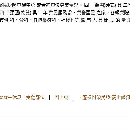
民總醫院身障重建中心 或合約單位專業量製。 四一 頸圈(硬式) 具
 頸圈(軟質) 具 二年 榮民服務處、榮譽國民 之家、各級榮院 四
科、骨科、身障醫療科、神經科等 醫 事 人 員 開 立 的 量 測 
Rest－休息：受傷部位
|
回上頁
|
，應檢附榮民證(義士證