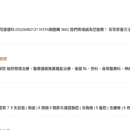
 (02)26482121 VISTA頸圈轉 3662 我們將竭誠為您服務！ 背架穿
員開
級榮院 檢附物理治療、醫療護腕推薦職能治療、復健 科、骨科、身障醫療科、神經
§ 矢狀面 ( 側面 ) § 頭頸 § 關節炎護膝胸腔 ( 含胸椎 ) § 腹腔 ( 含腰椎 )