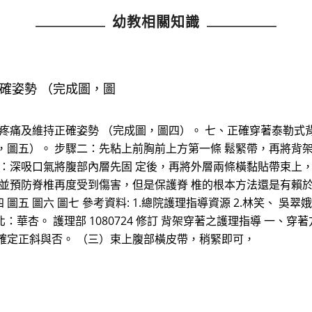
幼教相關知識
確姿勢 （完成圖，圖
疼痛及維持正確姿勢 （完成圖，圖四）。 七、正確穿著泰勒式背
，圖五）。 步驟二：先粘上前胸前上方第一條 鬆緊帶，再將背
三：深吸口氣將腹部內層先固 定後，再將外層兩條橫黏貼帶束上，
 並預防脊椎再度受到傷害，但是保護脊 椎的根本方法還是有賴
圖五 圖六 圖七 參考資料: 1.總院護理指導資源 2.林笑、 吳翠
北：華杏。 護理部 1080724 修訂 背架穿著之護理指導 一
確定正斜與否。 （三）束上腹部橫皮帶，稍緊即可，