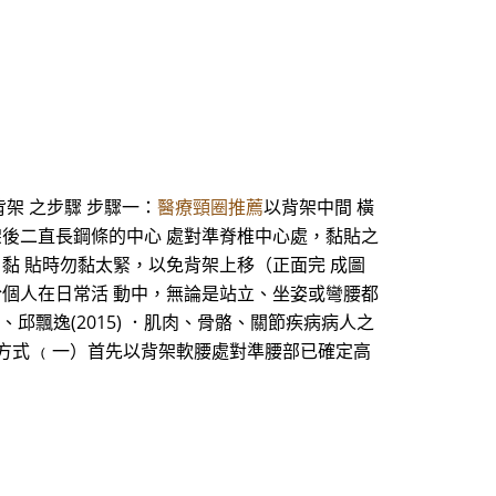
架 之步驟 步驟一：
醫療頸圈推薦
以背架中間 橫
架後二直長鋼條的中心 處對準脊椎中心處，黏貼之
黏 貼時勿黏太緊，以免背架上移（正面完 成圖
於個人在日常活 動中，無論是站立、坐姿或彎腰都
娥、邱飄逸(2015) ．肌肉、骨骼、關節疾病病人之
、穿著方式 ﹙一）首先以背架軟腰處對準腰部已確定高