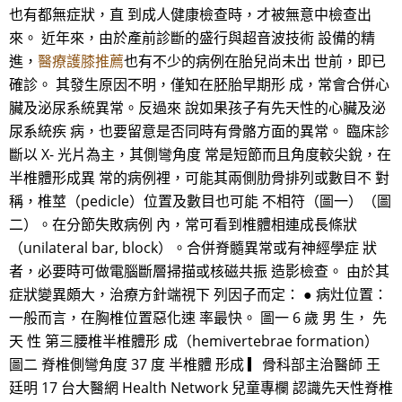
也有都無症狀，直 到成人健康檢查時，才被無意中檢查出
來。 近年來，由於產前診斷的盛行與超音波技術 設備的精
進，
醫療護膝推薦
也有不少的病例在胎兒尚未出 世前，即已
確診。 其發生原因不明，僅知在胚胎早期形 成，常會合併心
臟及泌尿系統異常。反過來 說如果孩子有先天性的心臟及泌
尿系統疾 病，也要留意是否同時有骨骼方面的異常。 臨床診
斷以 X- 光片為主，其側彎角度 常是短節而且角度較尖銳，在
半椎體形成異 常的病例裡，可能其兩側肋骨排列或數目不 對
稱，椎莖（pedicle）位置及數目也可能 不相符（圖一）（圖
二）。在分節失敗病例 內，常可看到椎體相連成長條狀
（unilateral bar, block）。合併脊髓異常或有神經學症 狀
者，必要時可做電腦斷層掃描或核磁共振 造影檢查。 由於其
症狀變異頗大，治療方針端視下 列因子而定： ● 病灶位置：
一般而言，在胸椎位置惡化速 率最快。 圖一 6 歲 男 生， 先
天 性 第三腰椎半椎體形 成（hemivertebrae formation）
圖二 脊椎側彎角度 37 度 半椎體 形成 ▎骨科部主治醫師 王
廷明 17 台大醫網 Health Network 兒童專欄 認識先天性脊椎