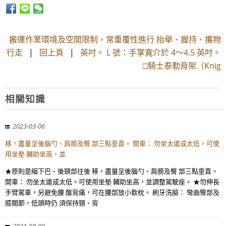
搬運作業環境及空間限制，常重覆性進行 抬舉、握持、攜物
行走
|
回上頁
|
英吋。 L 號：手掌寬介於 4～4.5 英吋。
□騎士泰勒背架（Knig
相關知識
2023-03-06
移，盡量呈後腦勺、肩膀及臀 部三點垂直。 開車： 勿坐太遠或太低。可使
用坐墊 輔助坐高，並
★原則是縮下巴、後頸部往後 移，盡量呈後腦勺、肩膀及臀 部三點垂直。
開車： 勿坐太遠或太低。可使用坐墊 輔助坐高，並調整駕駛座。 ★勿伸長
手臂駕車，另避免腰 酸背痛，可在腰部放小軟枕。 刷牙洗臉： 彎曲臀部及
膝關節，低頭時仍 須保持頸、背