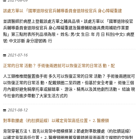
2021-08-09
該處方單以 「國軍退除役官兵輔導委員會退除役官兵 身心障礙重建
並請醫師於病歷上登載該處方單之輔具品項。該處方單以 「國軍退除役官
兵輔導委員會退除役官兵 身心障礙重建及醫療輔助器具費用補助作業要
點」第三點附表所列品項為限。 姓名: 男/女 生日: 年 月 日 科別(中文): 病歷
號: 中文診斷 身分證號碼: 行
2021-07-16
正常的日常 活動？ 手術後兩週就可以恢復正常的日常活 動，配
人工頸椎椎間盤置換手術 多久可以恢復正常的日常 活動？ 手術後兩週就可
以恢復正常的日常活 動，配戴頸圈二至四週，但基於安全考量， 術後三個
月內最好避免騎摩托車或腳踏車、 游泳、騎馬以及其他劇烈活動。 結論 現
今社會的進步帶動了大家生活方式的
2021-08-12
對準軟腰處（約肚臍延線）以確定背架高低位置。 2. 醫療頸
背架穿著方法 1. 首先以背架中間橫條第 2 節處對準軟腰處（約肚臍延線）
以確定背架高低位置。 2. 醫療頸圈推薦穿戴時將背面兩直立桿間的空隙對