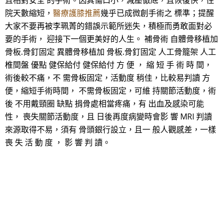
且相對安全 的手術。因其傷口小，減壓徹底，且恢復快，住
院天數縮短，
醫療護膝推薦
幾乎已成微創手術之 標準；提醒
大家不要再被李珮菁的錯誤示範所迷失，積極而勇敢面對必
要的手術， 迎接下一個更美好的人生。 補骨術 自體骨移植加
骨板.骨釘固定 異體骨移植加 骨板.骨釘固定 人工骨籠架 人工
椎間盤 優點 健保給付 健保給付 方 便 ， 縮 短 手 術 時 間，
術後較不痛，不 需骨板固定，活動度 稍佳，比較易判讀 方
便，縮短手術時間， 不需骨板固定，可維 持關節活動度，術
後 不用戴頸圈 缺點 捐骨處相當疼痛，有 出血及感染可能
性， 喪失關節活動度，且 日後再度病變時會影 響 MRI 判讀
來源取得不易，須有 骨頭銀行設立，且一 般人觀感差，一樣
喪 失 活 動 度 ， 影 響 判 讀。