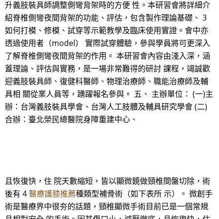
升義肢裝具師調整側彎背架時的方便 性。本研習會將詳細介
紹脊椎側彎夜間背架的功能、評估，包含製作理論基礎、 3
如何打模、修模、試穿等示範教學及臨床使用實證。會中亦
透過使用者（model） 實際試穿體驗，參與學員將可更深入
了解脊椎側彎夜間背架的作用。 本研習會內容由淺入深，涵
蓋理論、評估與實務，是一場非常難得的研討 課程，竭誠歡
迎義肢裝具師、復健科醫師、物理治療師、職能治療師及輔
具相 關從業人員等，踴躍報名參與。 五、 主辦單位： (一)主
辦：台灣義肢裝具學會、台灣人工肢體及輔具研究學會 (二)
合辦：臺北榮民總醫院身障重建中心、
且恢復快，住 院天數縮短，皆以顯微鏡做頸椎間盤切除，術
後有 4
醫療護膝推薦
種類型補骨術（如下表所 示）。 微創手
術是醫療界中很夯的話題，頸椎顯微手術目前已是一個常規