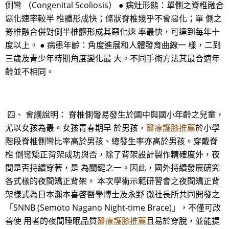
側彎 （Congenital Scoliosis） ● 病灶形態：單側之脊椎融合
惡化速率較半 椎體形成快；條狀脊椎幾乎不會惡化；單 側之
脊椎融合併對側半椎體形成其惡化速 率最快，可達到每年十
度以上。 ● 病患年齡：角度進展和人體發育曲線一 樣，二到
三歲及青少年時期角度變化最 大。不同手術方法其最合適年
齡並不相同。
四、 會議說明： 脊椎側彎易發生於國中與國小年齡之兒童，
尤以女孩為最。女孩青春期早 於男孩，
醫療護膝推薦
於小學
階段脊椎側彎比率高於男孩、總發生率亦高於男孩。穿戴脊
椎 側彎矯正背架成功與否，除了背架設計製作精確度外，夜
間是否持續穿著，是 為關鍵之一。因此，國外持續發展研究
各式樣的夜間矯正背架。 本次學術示範研習會之夜間矯正背
架樣式為日本瀨本喜啓醫學博士及永野 徹社長所共同開發之
「SNNB (Semoto Nagano Night-time Brace)」，不僅可改
善使 用者的夜間睡眠品質
醫療護膝推薦
且易於穿脫，並能提