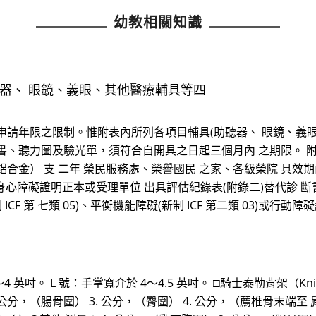
幼教相關知識
器、 眼鏡、義眼、其他醫療輔具等四
申請年限之限制。惟附表內所列各項目輔具(助聽器、 眼鏡、義
書、聽力圖及驗光單，須符合自開具之日起三個月內 之期限。 附
鋁合金） 支 二年 榮民服務處、榮譽國民 之家、各級榮院 具效期內之
得 以身心障礙證明正本或受理單位 出具評估紀錄表(附錄二)替代診 斷
CF 第 七類 05)、平衡機能障礙(新制 ICF 第二類 03)或
 英吋。 L 號：手掌寬介於 4～4.5 英吋。 □騎士泰勒背架（Knight-
2. 公分，（腸骨圍） 3. 公分，（臀圍） 4. 公分，（薦椎骨末端