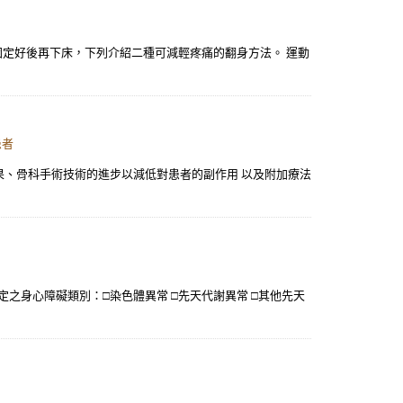
固定好後再下床，下列介紹二種可減輕疼痛的翻身方法。 運動
患者
果、骨科手術技術的進步以減低對患者的副作用 以及附加療法
關認定之身心障礙類別：□染色體異常 □先天代謝異常 □其他先天