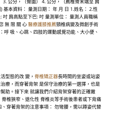
骨圍） 3. 公分，（臀圍） 4. 公分，（薦椎骨末端至 肩
基本資料： 量測日期： 年 月 日 1.姓名： 2.性
周長: 吋 肩高點至下巴: 吋 量測單位： 量測人員職稱
您 無 限 關 心
醫療護膝推薦
頸椎病變及微創手術
：呼 吸、心跳、四肢的運動感覺功能、大小便、
生活型態的改 變，
脊椎矯正器
長時間的坐姿或站姿
來治療，而穿著背架 是保守治療的第一選擇，也是
的幫助。接下來 就讓我們介紹背架穿著的正確撇
、脊椎狹窄、退化性 脊椎炎等手術後患者或下背痛
四、穿著背架的注意事項： 勿彎腰，需以蹲姿代替