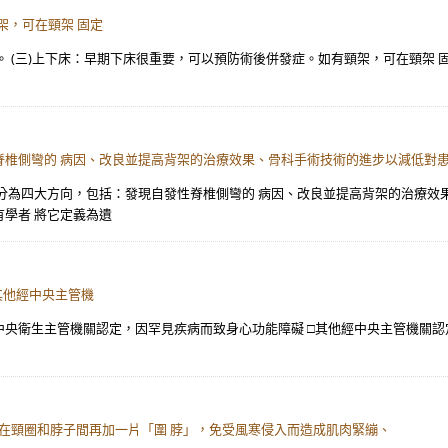
架，可在頸架 固定
。 (三)上下床：早期下床很重要，可以預防術後併發症。如有頸架，可在頸架 
脊椎側彎的 病因、改良並提高背架的治療效果、骨科手術技術的進步以減低對
分為四大方向，包括：發現自發性脊椎側彎的 病因、改良並提高背架的治療效
學者 將它定義為遺
其他經中央主管機
___ □經中央衛生主管機關認定，因罕見疾病而致身心功能障礙 □其他經中央主管機
們在頸圈和脖子間再加一片「圍 脖」，免受風寒侵入而造成肌肉緊繃、