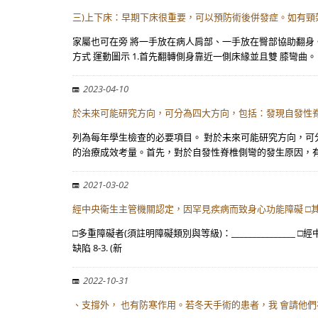
三)上下床：早期下床很重要，可以預防術後併發症。如有頸
家屬也可在旁 將一手放在病人肩部、一手放在臀部協助翻身
方式 運動圖示 1.首先翻轉側身靠近一側床緣並且雙 膝彎曲。
2023-04-10
於未來可能研究方向，可分為四大方向，包括：發現自發性
列為每年學生檢查的必要項目。 對於未來可能研究方向，可
的治療成效考量。首先，對於自發性脊椎側彎的發生原因，有
2021-03-02
經中央衛生主管機關認定，因罕見疾病而致身心功能障礙 □
□多重障礙者(須註明障礙類別與等級)：____________
缺陷 8-3. (新
2022-10-31
、支撐外， 也有防寒作用。若冬天手術的患者，我 會請他