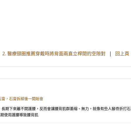
 2. 醫療頸圈推薦穿戴時將背面兩直立桿間的空隙對
|
回上頁
石膏，石膏拆掉後一開始會
，長期下來離不開護腰，反而會讓腰背肌群萎縮、無力，就像有些人腳骨折打石
長期使用護腰導致腰背肌