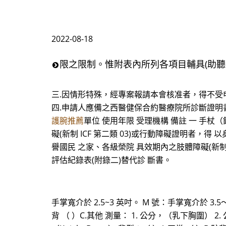
2022-08-18
限之限制。惟附表內所列各項目輔具(助聽
三.因情形特殊，經專案報請本會核准者，得不受
四.申請人應備之西醫健保合約醫療院所診斷證明
護腕推薦
單位 使用年限 受理機構 備註 一 手杖（
礙(新制 ICF 第二類 03)或行動障礙證明者，
譽國民 之家、各級榮院 具效期內之肢體障礙(新制 I
評估紀錄表(附錄二)替代診 斷書。
手掌寬介於 2.5~3 英吋。 M 號：手掌寬介於 3.5～4
背 （ ）C.其他 測量： 1. 公分，（乳下胸圍） 