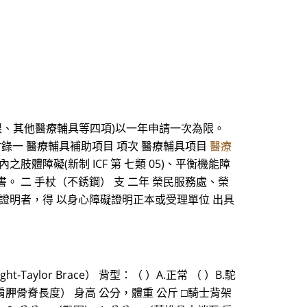
眼、其他醫療輔具等四項)以一年申請一次為限。
錄一 醫療輔具補助項目 項次 醫療輔具項目
醫療
肢體障礙(新制 ICF 第 七類 05)、平衡機能障
書。 二 手杖（不銹鋼） 支 二年 榮民服務處、榮
行動障礙證明者，得 以身心障礙證明正本或受理單位 出具
Taylor Brace） 背型：（ ）A.正常 （ ）B.駝
至 肩胛骨脊長度） 身高 公分，體重 公斤 □騎士背架