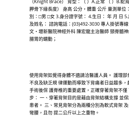
（Knight Brace） 背型：（ ）A.正常 （ ）
胛骨下緣長度） 身高 公分，體重 公斤 量測單
別：□男 □女 3.身分證字號： 4.生日： 年 月 日
及姓名： 諮詢電話：(03)492-3030 專人掛號專線：(
文‧壢新醫院神經外科 陳宏龍主治醫師 頸脊髓
腸胃的蠕動；
使用背架如覺得身體不適請洽醫護人員。 護理部骨科
不良及缺乏規 律運動而導致下背痛者日益趨多，
手術後保 護脊椎的重要處置，正確穿著背架不僅
步： 一、穿著背架目的是藉由背架結構支撐 並
患者。 三、常見背架分為兩種分別為軟式背架 
彎腰，且勿 提二公斤以上之重物。