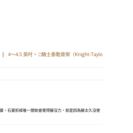
|
4～4.5 英吋。 □騎士泰勒背架（Knight-Taylo
膏，石膏拆掉後一開始會覺得腳沒力，就是因為腳太久沒使