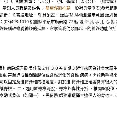
B.駝背 （ ）C.其他 測量： 1. 公分，（乳下胸圍） 2. 公分，（腸
位： 量測人員職稱及姓名：
醫療護膝推薦
一般輔具量測表(參考範例) 
 5.診斷： 6.寄送地址： 輔具配置： 頸圈(MIAMI)測量示意圖 頸
03)493-1010 桃園縣平鎮市廣泰路 77 號 壢 新 凡 事 用 心 對 
神經是腦幹脊髓神經的延續，它掌管我們頸部以下的神經功能包括
病房護理長 吳佳燕 241 ３０卷８期 3 近年來因為社會大眾
嚴重 甚至造成椎間盤脫位或脊椎退化等脊椎 疾病，需藉助手術
 可以固定及維持脊椎的穩定度，對於維 持脊椎正確姿勢有很大
保護脊椎。 二、適用於脊椎滑脫、脊椎外傷性骨折 、椎間盤脫位
及泰勒式背架（如圖一），需依醫 師建議選擇合適個人的背架。 