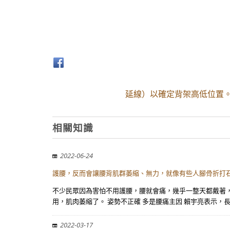
延線）以確定背架高低位置。
相關知識
2022-06-24
護腰，反而會讓腰背肌群萎縮、無力，就像有些人腳骨折打
不少民眾因為害怕不用護腰，腰就會痛，幾乎一整天都戴著
用，肌肉萎縮了。 姿勢不正確 多是腰痛主因 賴宇亮表示，
2022-03-17