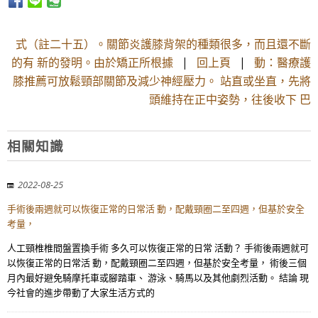
式（註二十五）。關節炎護膝背架的種類很多，而且還不斷
的有 新的發明。由於矯正所根據
|
回上頁
|
動：醫療護
膝推薦可放鬆頸部關節及減少神經壓力。 站直或坐直，先將
頭維持在正中姿勢，往後收下 巴
相關知識
2022-08-25
手術後兩週就可以恢復正常的日常活 動，配戴頸圈二至四週，但基於安全
考量，
人工頸椎椎間盤置換手術 多久可以恢復正常的日常 活動？ 手術後兩週就可
以恢復正常的日常活 動，配戴頸圈二至四週，但基於安全考量， 術後三個
月內最好避免騎摩托車或腳踏車、 游泳、騎馬以及其他劇烈活動。 結論 現
今社會的進步帶動了大家生活方式的