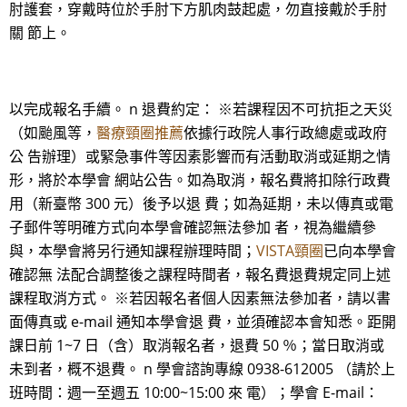
肘護套，穿戴時位於手肘下方肌肉鼓起處，勿直接戴於手肘
關 節上。
以完成報名手續。 n 退費約定： ※若課程因不可抗拒之天災
（如颱風等，
醫療頸圈推薦
依據行政院人事行政總處或政府
公 告辦理）或緊急事件等因素影響而有活動取消或延期之情
形，將於本學會 網站公告。如為取消，報名費將扣除行政費
用（新臺幣 300 元）後予以退 費；如為延期，未以傳真或電
子郵件等明確方式向本學會確認無法參加 者，視為繼續參
與，本學會將另行通知課程辦理時間；
VISTA頸圈
已向本學會
確認無 法配合調整後之課程時間者，報名費退費規定同上述
課程取消方式。 ※若因報名者個人因素無法參加者，請以書
面傳真或 e-mail 通知本學會退 費，並須確認本會知悉。距開
課日前 1~7 日（含）取消報名者，退費 50 ％；當日取消或
未到者，概不退費。 n 學會諮詢專線 0938-612005 （請於上
班時間：週一至週五 10:00~15:00 來 電）；學會 E-mail：