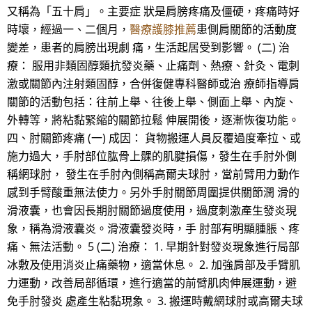
又稱為「五十肩」。主要症 狀是肩膀疼痛及僵硬，疼痛時好
時壞，經過一、二個月，
醫療護膝推薦
患側肩關節的活動度
變差，患者的肩膀出現劇 痛，生活起居受到影響。 (二) 治
療： 服用非類固醇類抗發炎藥、止痛劑、熱療、針灸、電刺
激或關節內注射類固醇，合併復健專科醫師或治 療師指導肩
關節的活動包括：往前上舉、往後上舉、側面上舉、內旋、
外轉等，將粘黏緊縮的關節拉鬆 伸展開後，逐漸恢復功能。
四、肘關節疼痛 (一) 成因： 貨物搬運人員反覆過度牽拉、或
施力過大，手肘部位肱骨上髁的肌腱損傷，發生在手肘外側
稱網球肘， 發生在手肘內側稱高爾夫球肘，當前臂用力動作
感到手臂酸重無法使力。另外手肘關節周圍提供關節潤 滑的
滑液囊，也會因長期肘關節過度使用，過度刺激產生發炎現
象，稱為滑液囊炎。滑液囊發炎時，手 肘部有明顯腫脹、疼
痛、無法活動。 5 (二) 治療： 1. 早期針對發炎現象進行局部
冰敷及使用消炎止痛藥物，適當休息。 2. 加強肩部及手臂肌
力運動，改善局部循環，進行適當的前臂肌肉伸展運動，避
免手肘發炎 處產生粘黏現象。 3. 搬運時戴網球肘或高爾夫球