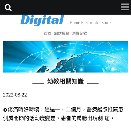
首頁
網站導覽
瀏覽紀錄
幼教相關知識
2022-08-22
疼痛時好時壞，經過一、二個月，醫療護膝推薦患
側肩關節的活動度變差，患者的肩膀出現劇 痛，