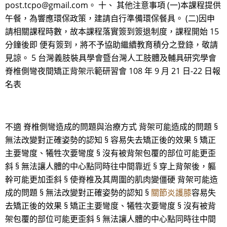
post.tcpo@gmail.com。 十、 其他注意事項 (一)本課程提供
午餐，為響應環保政策，建請自行準備環保餐具。 (二)因申
請相關課程時數，故本課程落實簽到簽退制度，課程開始 15
分鐘後即 便有簽到，將不予協助繼續教育積分之登錄，敬請
見諒。 5 台灣義肢裝具學會暨台灣人工肢體及輔具研究學會
脊椎側彎夜間矯正背架示範研習會 108 年 9 月 21 日-22 日報
名表
不適 脊椎側彎造成的問題與治療方式 背架可能造成的問題 §
無法改變對正確姿勢的認知 § 容易失去矯正後的效果 § 矯正
主要彎度、犧牲次要彎度 § 沒有被背架包覆的部位可能更歪
斜 § 無法讓人體的中心點同時往中間靠近 § 穿上背架後，軀
幹可能更加歪斜 § 使脊椎及其周圍的肌肉變僵硬 背架可能造
成的問題 § 無法改變對正確姿勢的認知 §
關節炎護膝
容易失
去矯正後的效果 § 矯正主要彎度、犧牲次要彎度 § 沒有被背
架包覆的部位可能更歪斜 § 無法讓人體的中心點同時往中間