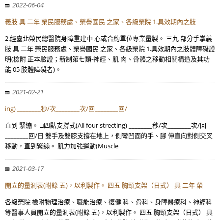
2022-06-04
義肢 具 二年 榮民服務處、榮譽國民 之家、各級榮院 1.具效期內之肢
2.經臺北榮民總醫院身障重建中 心或合約單位專業量製。 三九 部分手掌義
肢 具 二年 榮民服務處、榮譽國民 之家、各級榮院 1.具效期內之肢體障礙證
明(檢附 正本驗證；新制第七類-神經、肌 肉、骨骼之移動相關構造及其功
能 05 肢體障礙者)。
2021-02-21
ing) ________秒/次________次/回________回/
直到 緊繃。 □四點支撐式(All four strecting) ________秒/次________次/回
________回/日 雙手及雙膝支撐在地上，側彎凹面的手、腳 伸直向對側交叉
移動，直到緊繃。 肌力加強運動(Muscle
2021-03-17
開立的量測表(附錄 五)，以利製作。 四五 胸頸支架（日式） 具 二年 榮
各級榮院 檢附物理治療、職能治療、復健 科、骨科、身障醫療科、神經科
等醫事人員開立的量測表(附錄 五)，以利製作。 四五 胸頸支架（日式） 具