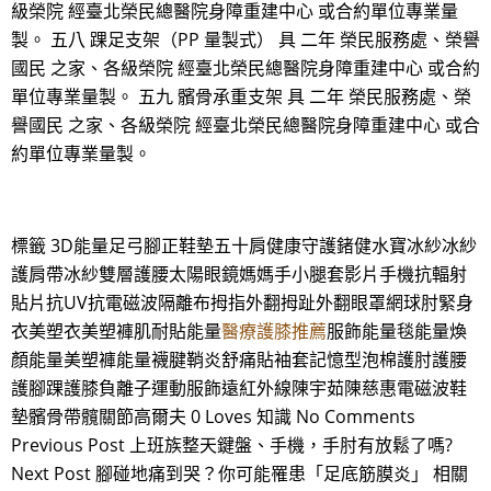
級榮院 經臺北榮民總醫院身障重建中心 或合約單位專業量
製。 五八 踝足支架（PP 量製式） 具 二年 榮民服務處、榮譽
國民 之家、各級榮院 經臺北榮民總醫院身障重建中心 或合約
單位專業量製。 五九 髕骨承重支架 具 二年 榮民服務處、榮
譽國民 之家、各級榮院 經臺北榮民總醫院身障重建中心 或合
約單位專業量製。
標籤 3D能量足弓腳正鞋墊五十肩健康守護鍺健水寶冰紗冰紗
護肩帶冰紗雙層護腰太陽眼鏡媽媽手小腿套影片手機抗輻射
貼片抗UV抗電磁波隔離布拇指外翻拇趾外翻眼罩網球肘緊身
衣美塑衣美塑褲肌耐貼能量
醫療護膝推薦
服飾能量毯能量煥
顏能量美塑褲能量襪腱鞘炎舒痛貼袖套記憶型泡棉護肘護腰
護腳踝護膝負離子運動服飾遠紅外線陳宇茹陳慈惠電磁波鞋
墊髕骨帶髖關節高爾夫 0 Loves 知識 No Comments
Previous Post 上班族整天鍵盤、手機，手肘有放鬆了嗎?
Next Post 腳碰地痛到哭？你可能罹患「足底筋膜炎」 相關