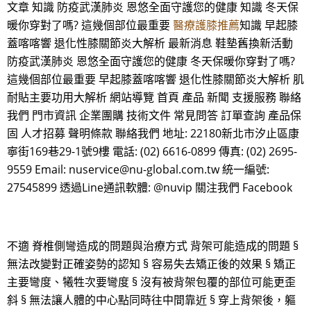
文章 知識 防疫武漢肺炎 恩悠全面守護您的健康 知識 冬天保
暖你穿對了嗎? 這幾個部位最重要
醫療護膝推薦
知識 早起膝
蓋喀喀響 退化性膝關節炎大解析 最新消息 鞋墊舊換新活動
防疫武漢肺炎 恩悠全面守護您的健康 冬天保暖你穿對了嗎?
這幾個部位最重要 早起膝蓋喀喀響 退化性膝關節炎大解析 肌
耐貼主要功用大解析 網站導覽 首頁 產品 新聞 支援服務 聯絡
我們 門市資訊 企業團購 技術文件 常見問答 訂單查詢 產品保
固 人才招募 聲明條款 聯絡我們 地址: 22180新北市汐止區康
寧街169巷29-1號9樓 電話: (02) 6616-0899 傳真: (02) 2695-
9559 Email: nuservice@nu-global.com.tw 統一編號:
27545899 透過Line通訊軟體: @nuvip 關注我們 Facebook
不適 脊椎側彎造成的問題與治療方式 背架可能造成的問題 §
無法改變對正確姿勢的認知 § 容易失去矯正後的效果 § 矯正
主要彎度、犧牲次要彎度 § 沒有被背架包覆的部位可能更歪
斜 § 無法讓人體的中心點同時往中間靠近 § 穿上背架後，軀