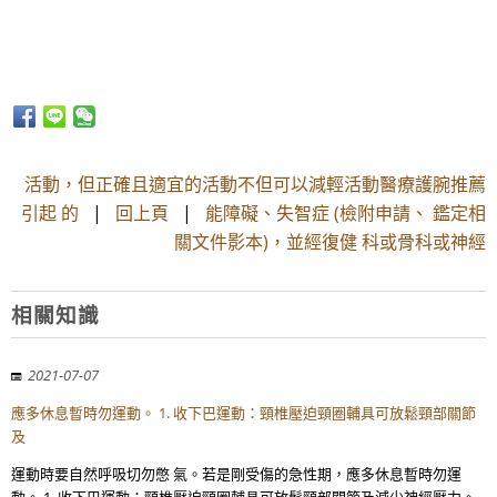
活動，但正確且適宜的活動不但可以減輕活動醫療護腕推薦
引起 的
|
回上頁
|
能障礙、失智症 (檢附申請、 鑑定相
關文件影本)，並經復健 科或骨科或神經
相關知識
2021-07-07
應多休息暫時勿運動。 1. 收下巴運動：頸椎壓迫頸圈輔具可放鬆頸部關節
及
運動時要自然呼吸切勿憋 氣。若是剛受傷的急性期，應多休息暫時勿運