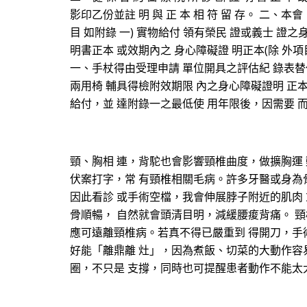
影印乙份並註 明 與 正 本 相 符 留 存。 二
目 如附錄 一) 實物給付 領有榮民 證或義士 證之身
明書正本 或效期內之 身心障礙證 明正本(除 外項
一、手杖得由受理申請 單位開具之評估紀 錄表替
兩用椅 輔具得檢附效期限 內之身心障礙證明 正本
給付，並 達附錄一之最低使 用年限後，因需要 
頸、胸相 連，背駝也會影響頸椎曲度，做擴胸運
伏案打字，常 有頸椎相關毛病。許多牙醫或身為
因此看診 或手術空檔，我會伸展脖子附近的肌肉
骨順暢， 自然就會頭清目明，減緩腰痠背痛。 
應可遠離頸椎病。若真不得已嚴重到 得開刀，手
好能「離鼎離 灶」，因為煮飯、切菜的大動作容
圈，不只是 支撐，同時也可提醒患者動作不能太