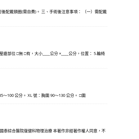
配戴頸圈(需自費)。 三、手術後注意事項： （一）需配戴
部位 □無 □有，大小____公分 ×____公分，位置： 5.輪椅
85～100 公分。 XL 號：胸圍 90～130 公分。 □圍
汐止國泰綜合醫院復健科物理治療 本著作非經著作權人同意，不