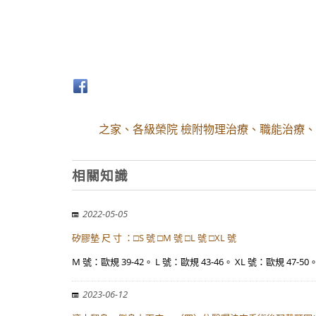
之家、各級榮院 檢附物理治療、職能治療、
相關知識
2022-05-05
矽膠墊 尺 寸 ：□S 號 □M 號 □L 號 □XL 號
M 號：歐規 39-42。 L 號：歐規 43-46。 XL 號：歐規 47-50
2023-06-12