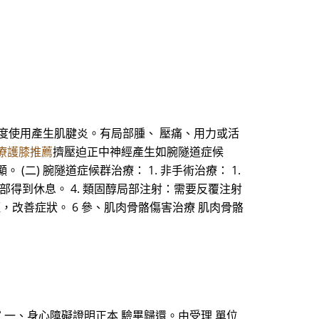
度使用產生肌腱炎。有局部腫、 壓痛、用力或活
療護膝推薦
擠壓迫正中神經產生如腕隧道症候
) 腕隧道症候群治療： 1. 非手術治療： 1.
腕部得到休息。 4. 類固醇局部注射：需要反覆注射
減輕，改善症狀。 6 參、肌肉骨骼傷害治療 肌肉骨骼
國 民之家 一、身心障礙證明正本 驗畢歸還。由受理 單位