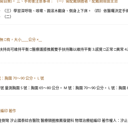
需自費)。 三、手術後注意事項： （一）需配戴頸圈者，配戴期限由主治
 （三）學習深呼吸、咳嗽、圓滾木翻身、側身上下床。 （四）依醫囑決定手術後
 （二）
 □有，大小____公分 ×__
手扶持尚可維持平衡 □醫療護膝推薦雙手扶持難以維持平衡 3.感覺 □正常 □異常 4.壓瘡
號：胸圍 70～90 公分。 L 號
XL 號 量測胸圍 S 號：胸圍 65～80 公分。 M 號：胸圍 70～90 公分。 L 號：胸圍 
編印 著作
 脊柱側彎 汐止國泰綜合醫院 醫療頸圈推薦復健科 物理治療組編印 著作權人：