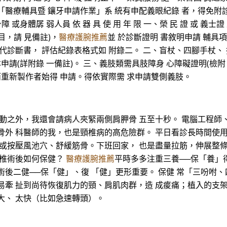
、本會「醫療輔具暨 鑲牙申請作業」系 統有申配義眼紀錄 者，得免附診
障 或身體孱 弱人員 依 器 具 使 用 年 限 一、榮 民 證 或 義
目，請 見備註)，
醫療護腕推薦
並 於診斷證明 書敘明申請 輔具
代診斷書， 評估紀錄表格式如 附錄二。 二、盲杖、四腳手杖、
申請(詳附錄 一備註)。 三、義肢類需具肢障身 心障礙證明(檢附
而重新製作者始得 申請。得依實際需 求申請雙側義肢。
 動之外，我還會請病人夾緊兩側肩胛骨 五至十秒。 電腦工程師
骨外 科醫師的我，也是頸椎病的高危險群。 平日看診長時間使
 或按壓風池穴、舒緩筋骨。下班回家， 也是盡量拉筋，伸展整
頸椎術後如何保健？
醫療護腕推薦
平時多多注重三養──保「養」
術後二健──保「健」、復 「健」更形重要。 保健 常「三吩咐
易牽 扯到尚待恢復肌力的頸、肩肌肉群，造 成痠痛；植入的支
大、 太快（比如急速轉頭）。