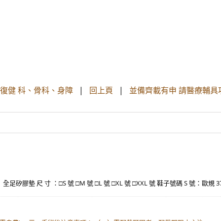
復健 科、骨科、身障
|
回上頁
|
並備齊載有申 請醫療輔
。 全足矽膠墊 尺 寸 ：□S 號 □M 號 □L 號 □XL 號 □XXL 號 鞋子號碼 S 號：歐規 