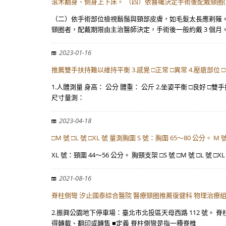
滾木翻身、側身上下床。 （四）依醫囑決定手術後配戴頸圈(
（二）依手術部位檢視鬍鬚與頸部皮膚，如毛髮太長應剃薙。
頸圈者，配戴期限由主治醫師決定，手術後一般約戴 3 個月。
2023-01-16
推薦雙手扶持難以維持平衡 3.感覺 □正常 □異常 4.壓瘡部位 □無
1.人體測量 身高： 公分 體重： 公斤 2.坐姿平衡 □良好 □雙
尺寸量測：
2023-04-18
□M 號 □L 號 □XL 號 量測胸圍 S 號：胸圍 65～80 公分。 M 
XL 號：頸圍 44～56 公分。 胸頸支架 □S 號 □M 號 □L 號 □
2021-08-16
脊柱側彎 汐止國泰綜合醫院 醫療頸圈推薦復健科 物理治療組
2.振興公園地下停車場：臺北市北投區天母西路 112 號。
得轉載、翻印或轉售 ■定義 脊柱側彎是指一種脊椎