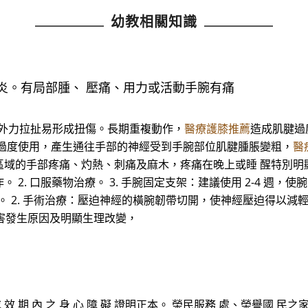
幼教相關知識
炎。有局部腫、 壓痛、用力或活動手腕有痛
太大外力拉扯易形成扭傷。長期重複動作，
醫療護膝推薦
造成肌腱過
腕過度使用，產生通往手部的神經受到手腕部位肌腱腫脹變粗，
醫
手部疼痛、灼熱、刺痛及麻木，疼痛在晚上或睡 醒特別明顯。 (二
. 口服藥物治療。 3. 手腕固定支架：建議使用 2-4 週，使
復健治療。 2. 手術治療：壓迫神經的橫腕韌帶切開，使神經壓迫得以
傷害發生原因及明顯生理改變，
正 本 或 效 期 內 之 身 心 障 礙 證明正本。 榮民服務 處、榮譽