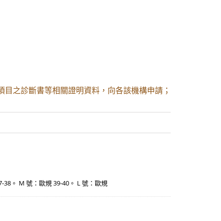
具項目之診斷書等相關證明資料，向各該機構申請；
37-38。 M 號：歐規 39-40。 L 號：歐規