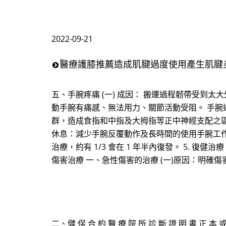
2022-09-21
醫療護膝推薦造成肌腱過度使用產生肌腱
五、手腕疼痛 (一) 成因： 搬運過程韌帶受到
動手腕有痛感、無法用力、關節活動受阻。 手
群，造成食指和中指及大拇指等正中神經支配之區域的
休息：減少手腕反覆動作及長時間的使用手腕工作。 2
治療，約有 1/3 會在 1 年半內復發。 5. 
傷害治療 一、急性傷害的治療 (一)原因：明確
二、健 保 合 約 醫 療 院 所 診 斷 證 明 書 