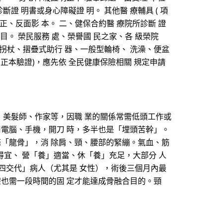
斷證 明書或身心障礙證 明。 其他醫 療輔具 ( 項
士證 正、反面影 本。 二、健保合約醫 療院所診斷 證
項目。 榮民服務 處、榮譽國 民之家、各 級榮院
 拐杖、摺疊式助行 器、一般型輪椅、 洗澡、便盆
 正本驗證)，應先依 全民健康保險相關 規定申請
、美髮師、作家等，因職 業的關係常需低頭工作或
用電腦、手機，開刀 時，多半也是「埋頭苦幹」。
條「龍骨」，消 除肩、頸、腰部的緊繃。氣血、筋
得宜、 營「養」適當、休「養」充足，大部分 人
、四交代」病人（尤其是 女性），術後三個月內最
架也需一段時間的固 定才能達成骨融合目的。頸