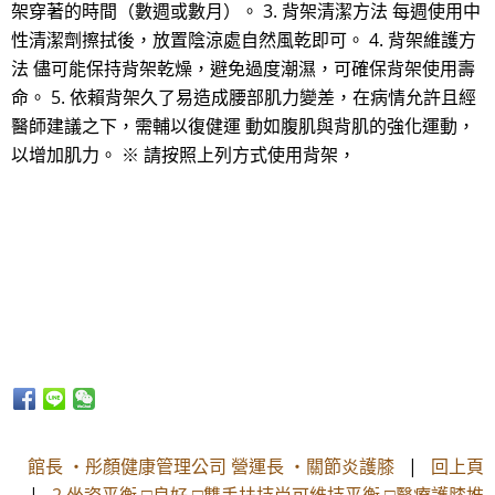
架穿著的時間（數週或數月）。 3. 背架清潔方法 每週使用中
性清潔劑擦拭後，放置陰涼處自然風乾即可。 4. 背架維護方
法 儘可能保持背架乾燥，避免過度潮濕，可確保背架使用壽
命。 5. 依賴背架久了易造成腰部肌力變差，在病情允許且經
醫師建議之下，需輔以復健運 動如腹肌與背肌的強化運動，
以增加肌力。 ※ 請按照上列方式使用背架，
館長 ・彤顏健康管理公司 營運長 ・關節炎護膝
|
回上頁