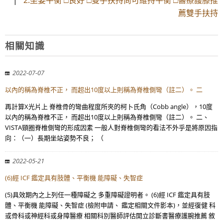
|
2.坐姿平衡 □良好 □雙手扶持尚可維持平衡 □醫療護膝推
薦雙手扶持
相關知識
2022-07-07
以內的稱為脊椎不正， 而超出10度以上則稱為脊椎側彎（註二）。 二
再計算X光片上 脊椎骨的彎曲程度所夾的柯卜氏角（Cobb angle），10度
以內的稱為脊椎不正， 而超出10度以上則稱為脊椎側彎（註二）。 二、
VISTA頸圈脊椎側彎的形成因素 一般人對脊椎側彎的看法不外乎是將原因指
向：（一）長期坐站姿勢不良； （
2022-05-21
(6)經 ICF 鑑定具有肢體、平衡機 能障礙、失智症
(5)具效期內之上列任一種障礙之 多重障礙證明者。 (6)經 ICF 鑑定具有肢
體、平衡機 能障礙、失智症 (檢附申請、 鑑定相關文件影本)，並經復健 科
或骨科或神經科或身障醫療 相關科別醫師評估開立診斷書醫療護腕推薦 敘