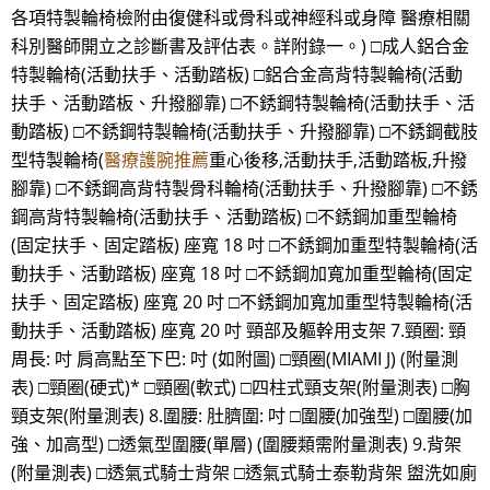
各項特製輪椅檢附由復健科或骨科或神經科或身障 醫療相關
科別醫師開立之診斷書及評估表。詳附錄一。) □成人鋁合金
特製輪椅(活動扶手、活動踏板) □鋁合金高背特製輪椅(活動
扶手、活動踏板、升撥腳靠) □不銹鋼特製輪椅(活動扶手、活
動踏板) □不銹鋼特製輪椅(活動扶手、升撥腳靠) □不銹鋼截肢
型特製輪椅(
醫療護腕推薦
重心後移,活動扶手,活動踏板,升撥
腳靠) □不銹鋼高背特製骨科輪椅(活動扶手、升撥腳靠) □不銹
鋼高背特製輪椅(活動扶手、活動踏板) □不銹鋼加重型輪椅
(固定扶手、固定踏板) 座寬 18 吋 □不銹鋼加重型特製輪椅(活
動扶手、活動踏板) 座寬 18 吋 □不銹鋼加寬加重型輪椅(固定
扶手、固定踏板) 座寬 20 吋 □不銹鋼加寬加重型特製輪椅(活
動扶手、活動踏板) 座寬 20 吋 頸部及軀幹用支架 7.頸圈: 頸
周長: 吋 肩高點至下巴: 吋 (如附圖) □頸圈(MIAMI J) (附量測
表) □頸圈(硬式)* □頸圈(軟式) □四柱式頸支架(附量測表) □胸
頸支架(附量測表) 8.圍腰: 肚臍圍: 吋 □圍腰(加強型) □圍腰(加
強、加高型) □透氣型圍腰(單層) (圍腰類需附量測表) 9.背架
(附量測表) □透氣式騎士背架 □透氣式騎士泰勒背架 盥洗如廁