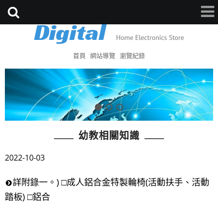
首頁
網站導覽
瀏覽紀錄
幼教相關知識
2022-10-03
詳附錄一。) □成人鋁合金特製輪椅(活動扶手、活動
踏板) □鋁合