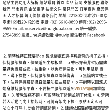
耐貼主要功用大解析 網站導覽 首頁 產品 新聞 支援服務 聯絡
我們 門市資訊 企業團購 技術文件 常見問答 訂單查詢 產品保
固 人才招募 聲明條款 聯絡我們 地址: 22180新北市汐止區康
寧街169巷29-1號9樓 電話: (02) 6616-0899 傳真: (02) 2695-
9559 Email: nuservice@nu-global.com.tw 統一編號:
27545899 透過Line通訊軟體: @nuvip 關注我們 Facebook
2. 隨時維持正確姿勢: o 長期坐姿宜選擇有靠背的椅子支持，
保持腰部挺直，儘量避免坐矮板凳。 o 雖已穿著背架仍需儘
量避免彎腰或提、拉重物，以免病情惡化，可利用雙腿 彎
曲，蹲下撿物，保持腰部挺直以降低傷害。 o 無論站立或坐
下，注意保持腰部挺直儘量勿扭曲腰部。 o 平躺時以圓滾式
翻身維持腰部平直，不要扭曲腰部以避免
VISTA頸圈
加重傷
害。 3. 若覺酸痛不適，可暫時脫下背架並躺下休息。 4. 背架
若因活動而向上抬起時，可將背架向下拉回原點固定即可。
貼心小叮嚀 1. 勿自行調整背架。 2. 建議依照醫師醫囑落實背