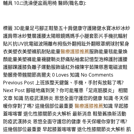
輔具 10.□洗澡便盆兩用椅 醫師(職名章):
標籤 3D能量足弓腳正鞋墊五十肩健康守護鍺健水寶冰紗冰紗
護肩帶冰紗雙層護腰太陽眼鏡媽媽手小腿套影片手機抗輻射
貼片抗UV抗電磁波隔離布拇指外翻拇趾外翻眼罩網球肘緊身
衣美塑衣美塑褲肌耐貼能量
醫療護膝推薦
服飾能量毯能量煥
顏能量美塑褲能量襪腱鞘炎舒痛貼袖套記憶型泡棉護肘護腰
護腳踝護膝負離子運動服飾遠紅外線陳宇茹陳慈惠電磁波鞋
墊髕骨帶髖關節高爾夫 0 Loves 知識 No Comments
Previous Post 上班族整天鍵盤、手機，手肘有放鬆了嗎?
Next Post 腳碰地痛到哭？你可能罹患「足底筋膜炎」 相關
文章 知識 防疫武漢肺炎 恩悠全面守護您的健康 知識 冬天保
暖你穿對了嗎? 這幾個部位最重要
醫療護膝推薦
知識 早起膝
蓋喀喀響 退化性膝關節炎大解析 最新消息 鞋墊舊換新活動
防疫武漢肺炎 恩悠全面守護您的健康 冬天保暖你穿對了嗎?
這幾個部位最重要 早起膝蓋喀喀響 退化性膝關節炎大解析 肌