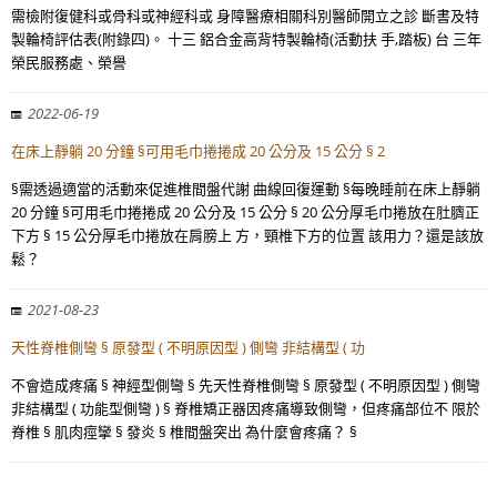
需檢附復健科或骨科或神經科或 身障醫療相關科別醫師開立之診 斷書及特
製輪椅評估表(附錄四)。 十三 鋁合金高背特製輪椅(活動扶 手,踏板) 台 三年
榮民服務處、榮譽
2022-06-19
在床上靜躺 20 分鐘 §可用毛巾捲捲成 20 公分及 15 公分 § 2
§需透過適當的活動來促進椎間盤代謝 曲線回復運動 §每晚睡前在床上靜躺
20 分鐘 §可用毛巾捲捲成 20 公分及 15 公分 § 20 公分厚毛巾捲放在肚臍正
下方 § 15 公分厚毛巾捲放在肩膀上 方，頸椎下方的位置 該用力？還是該放
鬆？
2021-08-23
天性脊椎側彎 § 原發型 ( 不明原因型 ) 側彎 非結構型 ( 功
不會造成疼痛 § 神經型側彎 § 先天性脊椎側彎 § 原發型 ( 不明原因型 ) 側彎
非結構型 ( 功能型側彎 ) § 脊椎矯正器因疼痛導致側彎，但疼痛部位不 限於
脊椎 § 肌肉痙攣 § 發炎 § 椎間盤突出 為什麼會疼痛？ §