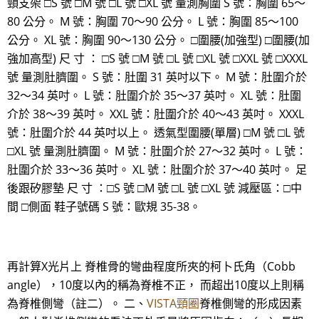
頸支架 □S 號 □M 號 □L 號 □XL 號 量測胸圍 S 號：胸圍 65～
80 公分。 M 號：胸圍 70～90 公分。 L 號：胸圍 85～100
公分。 XL 號：胸圍 90～130 公分。 □圍腰(加強型) □圍腰(加
強加高型) 尺 寸 ： □S 號 □M 號 □L 號 □XL 號 □XXL 號 □XXXL
號 量測肚臍圍。 S 號：肚圍 31 英吋以下。 M 號：肚圍介於
32～34 英吋。 L 號：肚圍介於 35～37 英吋。 XL 號：肚圍
介於 38～39 英吋。 XXL 號：肚圍介於 40～43 英吋。 XXXL
號：肚圍介於 44 英吋以上。 透氣型圍腰(單層) □M 號 □L 號
□XL 號 量測肚臍圍。 M 號：肚圍介於 27～32 英吋。 L 號：
肚圍介於 33～36 英吋。 XL 號：肚圍介於 37～40 英吋。 足
後跟矽膠墊 尺 寸 ：□S 號 □M 號 □L 號 □XL 號 減壓區：□中
間 □側面 鞋子號碼 S 號：歐規 35-38。
再計算X光片上 脊椎骨的彎曲程度所夾的柯卜氏角（Cobb
angle），10度以內的稱為脊椎不正， 而超出10度以上則稱
為脊椎側彎（註二）。 二、
VISTA頸圈
脊椎側彎的形成因素