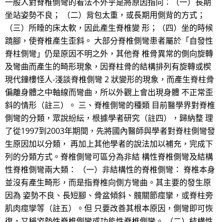
一般人對脊椎側彎的看法不外乎是將原因指向：（一）長期
坐站姿勢不良； （二）背包太重，或長期用側背的方式；
（三）所睡的床太軟，因此產生脊椎變 形；（四）坐的時候
蹺腳，使脊椎產生歪斜。 大部分脊椎側彎患者屬於「自發性
脊柱側彎」仍是原因不明之外，其他脊 椎骨異常的側向旋轉
及彎曲而產生的畸形現象，因脊柱骨的結構排列有旋轉或楔
現代鐘樓怪人-淺談脊椎側彎 2 狀變形的現象，而產生脊柱骨
偏離身體之中軸線而彎曲，所以外觀上會出現身體 不正常歪
斜的情形（註三）。 三、脊椎側彎的種類 目前醫學界對脊椎
側彎的分類，眾說紛紜，根據學者研究（註四），歸納整 理
了從1997到2003年期間，先將國內醫師與學者對脊柱側彎發
生原因加以分類， 再加上其他學者的說法加以補充，完成下
列的分類方式。脊椎側彎可區分為非結 構性脊椎側彎及結構
性脊椎側彎兩大類： （一）非結構性的脊椎側彎： 脊椎本身
並沒有產生畸形，而是指脊椎向側方彎曲。其主要的發生原
因為 姿勢不良、長短腳、骨盆傾斜、髖關節痙攣，或脊柱旁
肌肉痙孿等（註五）。但 只要改善其根本原因，側彎即可恢
復，又稱姿勢性脊椎側彎或功能性脊椎側彎。 （二）結構性