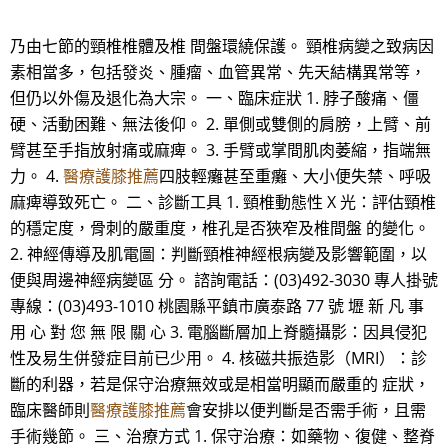
乃由七節的頸椎椎體及椎 間盤環繞保護。 頸椎病變之致病因
素相當多，包括發炎、腫瘤、血管異常、先天結構異常等，
但仍以外傷及退化為大宗。 一、臨床症狀 1. 脖子酸痛、僵
硬、活動困難、無法後仰。 2. 單側或雙側的肩膀，上臂、前
臂甚至手指放射痛或麻痺。 3. 手臂或掌間肌肉萎縮，指端無
力。 4.
醫療護膝推薦
四肢輕癱甚至重癱、大小便失禁、呼吸
麻痺導致死亡。 二、診斷工具 1. 頸椎動態性 X 光：評估頸椎
的穩定度，骨刺的嚴重度，椎孔是否狹窄及椎間盤 的變化。
2. 神經傳導及肌電圖：判斷頸椎神經根病變及影響範圍，以
便與周邊神經病變區 分。 諮詢電話：(03)492-3030 專人掛號
專線：(03)493-1010 桃園縣平鎮市廣泰路 77 號 壢 新 凡 事
用 心 對 您 無 限 關 心 3. 電腦斷層加上脊髓攝影：因具侵犯
性及易生併發症目前已少用。 4. 核磁共振造影（MRI）：診
斷的利器，若是保守治療無效或是相當明顯而嚴重的 症狀，
臨床醫師則
醫療護膝推薦
會安排以便判斷是否需手術，且需
手術幾節。 三、治療方式 1. 保守治療：如藥物、復健、整脊