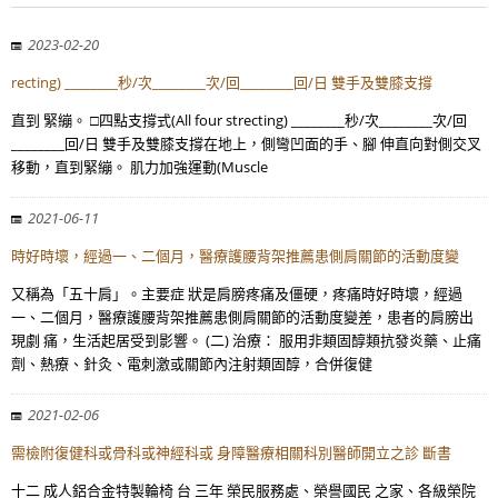
2023-02-20
recting) ________秒/次________次/回________回/日 雙手及雙膝支撐
直到 緊繃。 □四點支撐式(All four strecting) ________秒/次________次/回
________回/日 雙手及雙膝支撐在地上，側彎凹面的手、腳 伸直向對側交叉
移動，直到緊繃。 肌力加強運動(Muscle
2021-06-11
時好時壞，經過一、二個月，醫療護腰背架推薦患側肩關節的活動度變
又稱為「五十肩」。主要症 狀是肩膀疼痛及僵硬，疼痛時好時壞，經過
一、二個月，醫療護腰背架推薦患側肩關節的活動度變差，患者的肩膀出
現劇 痛，生活起居受到影響。 (二) 治療： 服用非類固醇類抗發炎藥、止痛
劑、熱療、針灸、電刺激或關節內注射類固醇，合併復健
2021-02-06
需檢附復健科或骨科或神經科或 身障醫療相關科別醫師開立之診 斷書
十二 成人鋁合金特製輪椅 台 三年 榮民服務處、榮譽國民 之家、各級榮院