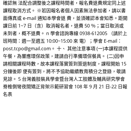
確認無 法配合調整後之課程時間者，報名費退費規定同上述
課程取消方式。 ※若因報名者個人因素無法參加者，請以書
面傳真或 e-mail 通知本學會退 費，並須確認本會知悉。距開
課日前 1~7 日（含）取消報名者，退費 50 ％；當日取消或
未到者，概不退費。 n 學會諮詢專線 0938-612005 （請於上
班時間：週一至週五 10:00~15:00 來 電）；學會 E-mail：
post.tcpo@gmail.com。 十、 其他注意事項 (一)本課程提供
午餐，為響應環保政策，建請自行準備環保餐具。 (二)因申
請相關課程時數，故本課程落實簽到簽退制度，課程開始 15
分鐘後即 便有簽到，將不予協助繼續教育積分之登錄，敬請
見諒。 5 台灣義肢裝具學會暨台灣人工肢體及輔具研究學會
脊椎側彎夜間矯正背架示範研習會 108 年 9 月 21 日-22 日報
名表