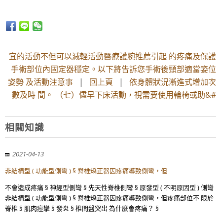
宜的活動不但可以減輕活動醫療護腕推薦引起 的疼痛及保護
手術部位內固定器穩定。以下將告訴您手術後頸部適當姿位
姿勢 及活動注意事
|
回上頁
|
依身體狀況漸進式增加次
數及時 間。 （七）儘早下床活動，視需要使用輪椅或助&#
相關知識
2021-04-13
非結構型 ( 功能型側彎 ) § 脊椎矯正器因疼痛導致側彎，但
不會造成疼痛 § 神經型側彎 § 先天性脊椎側彎 § 原發型 ( 不明原因型 ) 側彎
非結構型 ( 功能型側彎 ) § 脊椎矯正器因疼痛導致側彎，但疼痛部位不 限於
脊椎 § 肌肉痙攣 § 發炎 § 椎間盤突出 為什麼會疼痛？ §