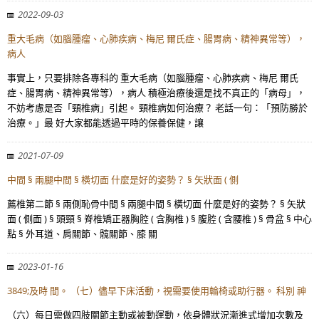
2022-09-03
重大毛病（如腦腫瘤、心肺疾病、梅尼 爾氏症、腸胃病、精神異常等），
病人
事實上，只要排除各專科的 重大毛病（如腦腫瘤、心肺疾病、梅尼 爾氏
症、腸胃病、精神異常等），病人 積極治療後還是找不真正的「病母」，
不妨考慮是否「頸椎病」引起。 頸椎病如何治療？ 老話一句：「預防勝於
治療。」最 好大家都能透過平時的保養保健，讓
2021-07-09
中間 § 兩腿中間 § 橫切面 什麼是好的姿勢？ § 矢狀面 ( 側
薦椎第二節 § 兩側恥骨中間 § 兩腿中間 § 橫切面 什麼是好的姿勢？ § 矢狀
面 ( 側面 ) § 頭頸 § 脊椎矯正器胸腔 ( 含胸椎 ) § 腹腔 ( 含腰椎 ) § 骨盆 § 中心
點 § 外耳道、肩關節、髖關節、膝 關
2023-01-16
3849;及時 間。 （七）儘早下床活動，視需要使用輪椅或助行器。 科別 神
（六）每日需做四肢關節主動或被動運動，依身體狀況漸進式增加次數及