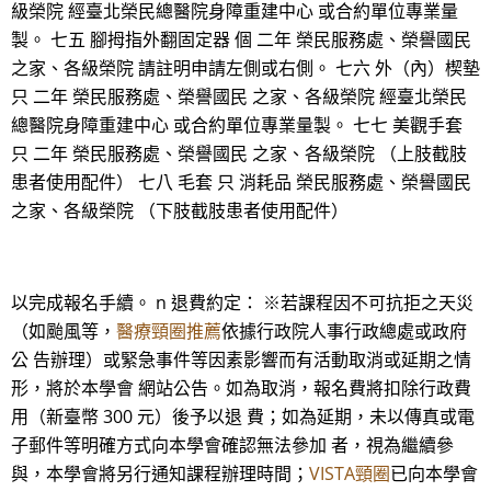
級榮院 經臺北榮民總醫院身障重建中心 或合約單位專業量
製。 七五 腳拇指外翻固定器 個 二年 榮民服務處、榮譽國民
之家、各級榮院 請註明申請左側或右側。 七六 外（內）楔墊
只 二年 榮民服務處、榮譽國民 之家、各級榮院 經臺北榮民
總醫院身障重建中心 或合約單位專業量製。 七七 美觀手套
只 二年 榮民服務處、榮譽國民 之家、各級榮院 （上肢截肢
患者使用配件） 七八 毛套 只 消耗品 榮民服務處、榮譽國民
之家、各級榮院 （下肢截肢患者使用配件）
以完成報名手續。 n 退費約定： ※若課程因不可抗拒之天災
（如颱風等，
醫療頸圈推薦
依據行政院人事行政總處或政府
公 告辦理）或緊急事件等因素影響而有活動取消或延期之情
形，將於本學會 網站公告。如為取消，報名費將扣除行政費
用（新臺幣 300 元）後予以退 費；如為延期，未以傳真或電
子郵件等明確方式向本學會確認無法參加 者，視為繼續參
與，本學會將另行通知課程辦理時間；
VISTA頸圈
已向本學會