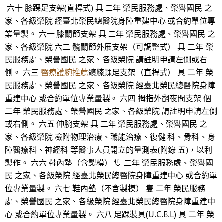
六十 膝踝足支架(直桿式) 具 二年 榮民服務處、榮譽國民 之
家、各級榮院 經臺北榮民總醫院身障重建中心 或合約單位專
業量製。 六一 膝關節支架 具 二年 榮民服務處、榮譽國民 之
家、各級榮院 六二 髖關節外展支架（可調整式） 具 二年 榮
民服務處、榮譽國民 之家、各級榮院 請註明申請左側或右
側。 六三
醫療護腕推薦
髖膝踝足支架（直桿式） 具 二年 榮
民服務處、榮譽國民 之家、各級榮院 經臺北榮民總醫院身障
重建中心 或合約單位專業量製。 六四 拇指外翻夜間支架 個
二年 榮民服務處、榮譽國民 之家、各級榮院 請註明申請左側
或右側。 六五 伸腕支架 具 二年 榮民服務處、榮譽國民 之
家、各級榮院 檢附物理治療、職能治療、復健 科、骨科、身
障醫療科、神經科 等醫事人員開立的量測表(附錄 五)，以利
製作。 六六 鞋內墊（含製模） 隻 二年 榮民服務處、榮譽國
民 之家、各級榮院 經臺北榮民總醫院身障重建中心 或合約單
位專業量製。 六七 鞋內墊（不含製模） 隻 二年 榮民服務
處、榮譽國民 之家、各級榮院 經臺北榮民總醫院身障重建中
心 或合約單位專業量製。 六八 足踝裝具(U.C.B.L) 具 二年 榮