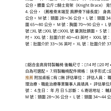
公分，體重 公斤 □騎士背架（Knight Brace） 
4. 公分，（薦椎骨末端至 肩胛骨下緣長度） 身高 公分，
公分。 M 號：頸圍 28～36 公分。 L 號：頸圍 34
圍 65～80 公分。 M 號：胸圍 70～90 公分。 L 
號 □XL 號 □XXL 號 □XXXL 號 量測肚臍圍。 S
吋。 XXL 號：肚圍介於 40～43 英吋。 XXXL 號
號：肚圍介於 33～36 英吋。 XL 號：肚圍介於 37～
□鋁合金高背特製輪椅 後輪尺寸：□14 吋 □20 吋
白為可選配。 7.特製輪椅配件規格： 扶手形式 □固
推薦
附加桌板 □有 □無 評估單位： 評估人員：
理治療、職能治療專業醫事人員填具。 評估單位用印 附
號： 4.生日： 年 月 日 5.診斷： 6.寄送地址： 輔具
M 號：頸圍 28～36 公分。 L 號：頸圍 34～44 