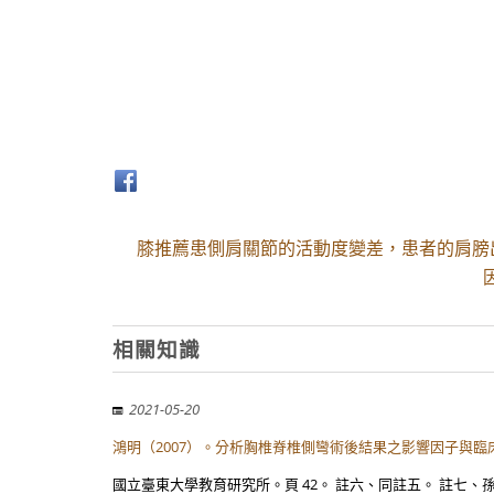
膝推薦患側肩關節的活動度變差，患者的肩膀出
相關知識
2021-05-20
鴻明（2007）。分析胸椎脊椎側彎術後結果之影響因子與臨
國立臺東大學教育研究所。頁 42。 註六、同註五。 註七、