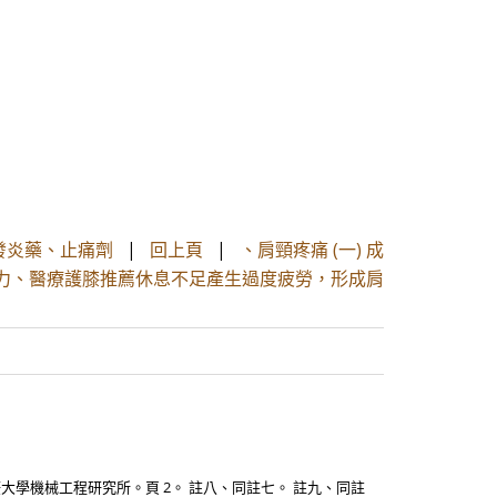
發炎藥、止痛劑
|
回上頁
|
、肩頸疼痛 (一) 成
力、醫療護膝推薦休息不足產生過度疲勞，形成肩
大學機械工程研究所。頁 2。 註八、同註七。 註九、同註