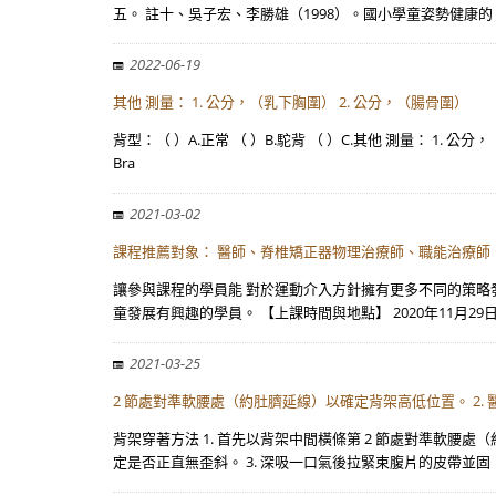
五。 註十、吳子宏、李勝雄（1998）。國小學童姿勢健康的
2022-06-19
其他 測量： 1. 公分，（乳下胸圍） 2. 公分，（腸骨圍）
背型：（ ）A.正常 （ ）B.駝背 （ ）C.其他 測量： 1. 
Bra
2021-03-02
課程推薦對象： 醫師、脊椎矯正器物理治療師、職能治療師
讓參與課程的學員能 對於運動介入方針擁有更多不同的策略
童發展有興趣的學員。 【上課時間與地點】 2020年11月29日
2021-03-25
2 節處對準軟腰處（約肚臍延線）以確定背架高低位置。 2. 
背架穿著方法 1. 首先以背架中間橫條第 2 節處對準軟腰
定是否正直無歪斜。 3. 深吸一口氣後拉緊束腹片的皮帶並固