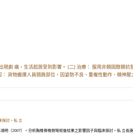
現劇 痛，生活起居受到影響。 (二) 治療： 服用非類固醇類抗
因： 貨物搬運人員頸肩部位，因姿勢不良、重複性動作、精神壓
床探討。私 立
孫鴻明（2007）。分析胸椎脊椎側彎術後結果之影響因子與臨床探討。私 立長庚