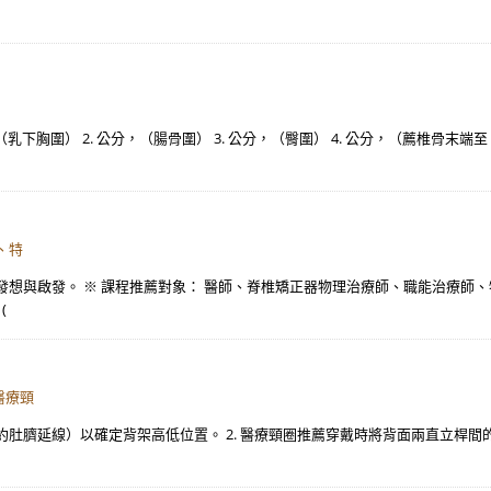
公分，（乳下胸圍） 2. 公分，（腸骨圍） 3. 公分，（臀圍） 4. 公分，（薦椎骨末端
、特
發想與啟發。 ※ 課程推薦對象： 醫師、脊椎矯正器物理治療師、職能治療師
(
醫療頸
處（約肚臍延線）以確定背架高低位置。 2. 醫療頸圈推薦穿戴時將背面兩直立