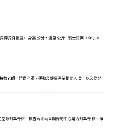
至 肩胛骨脊長度） 身高 公分，體重 公斤 □騎士背架（Knight
、特教老師、體育老師、運動及健康產業相關人 員，以及對兒
桿間的空隙對準脊椎，檢查背架兩直鋼條的中心是否對準脊 椎，確