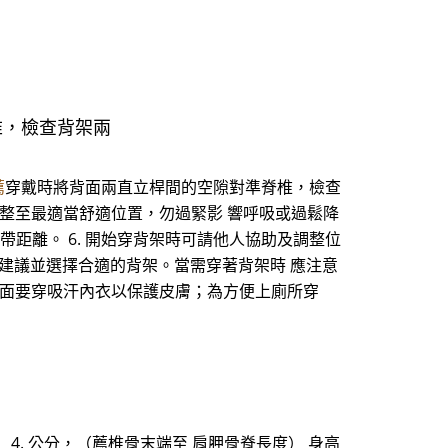
椎，檢查背架兩
薦
穿戴時將背面兩直立桿間的空隙對準脊椎，檢查
調整至最適當舒適位置，勿過緊影 響呼吸或過鬆降
帶距離。 6. 開始穿背架時可請他人協助及調整位
建議並選擇合適的背架。當需穿著背架時 應注意
裡面要穿吸汗內衣以保護皮膚；為方便上廁所穿
臀圍） 4. 公分，（薦椎骨末端至 肩胛骨脊長度） 身高