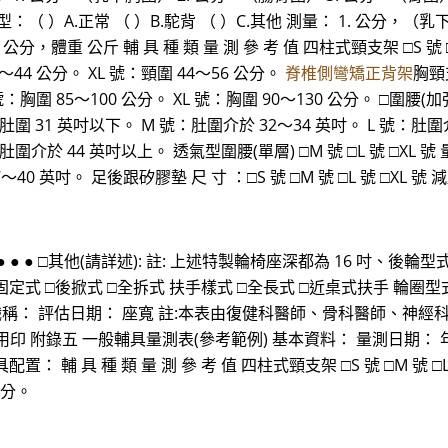
背型：（ ）A.正常 （ ）B.駝背 （ ）C.其他 測量： 1. 公分，
體重 公斤 輔 具 種 類 量 測 參 考 值 四柱式頸支架 □S 號 □M 
～44 公分。 XL 號：頸圍 44～56 公分。
脊椎側彎矯正背架
胸頸支
號：胸圍 85～100 公分。 XL 號：胸圍 90～130 公分。 □圍腰(加強
 號：肚圍 31 英吋以下。 M 號：肚圍介於 32～34 英吋。 L 號：肚圍
：肚圍介於 44 英吋以上。 透氣型圍腰(單層) □M 號 □L 號 □XL 
40 英吋。 足後跟矽膠墊 尺 寸 ：□S 號 □M 號 □L 號 □XL 號
 ● ● ● □其他(請詳述): 註: 上述特製輪椅座深都為 16 吋、
定式 □後掀式 □全拆式 扶手樣式 □全長式 □近桌式扶手 輪圈型式
 職稱： 評估日期： 座寬 註:本表由復健科醫師、骨科醫師、神
錄五 一般輔具量測表(參考範例) 基本資料： 量測日期： 年 月 日
配置： 輔 具 種 類 量 測 參 考 值 四柱式頸支架 □S 號 □M 號 □L
公分。