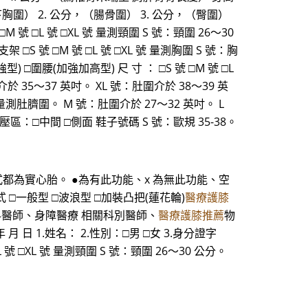
（乳下胸圍） 2. 公分，（腸骨圍） 3. 公分，（臀圍）
號 □L 號 □XL 號 量測頸圍 S 號：頸圍 26～30
架 □S 號 □M 號 □L 號 □XL 號 量測胸圍 S 號：胸
型) □圍腰(加強加高型) 尺 寸 ： □S 號 □M 號 □L
介於 35～37 英吋。 XL 號：肚圍介於 38～39 英
號 量測肚臍圍。 M 號：肚圍介於 27～32 英吋。 L
 減壓區：□中間 □側面 鞋子號碼 S 號：歐規 35-38。
後輪型式都為實心胎。 ●為有此功能、x 為無此功能、空
 □一般型 □波浪型 □加裝凸把(蓮花輪)
醫療護膝
經科醫師、身障醫療 相關科別醫師、
醫療護膝推薦
物
 1.姓名： 2.性別：□男 □女 3.身分證字
 號 □XL 號 量測頸圍 S 號：頸圍 26～30 公分。