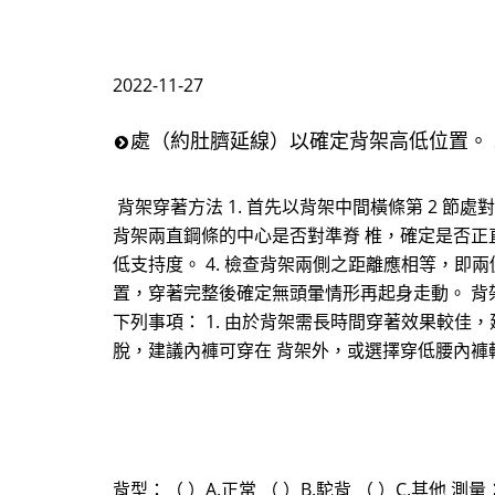
2022-11-27
處（約肚臍延線）以確定背架高低位置。 
背架穿著方法 1. 首先以背架中間橫條第 2 節
背架兩直鋼條的中心是否對準脊 椎，確定是否正
低支持度。 4. 檢查背架兩側之距離應相等，即兩
置，穿著完整後確定無頭暈情形再起身走動。 背
下列事項： 1. 由於背架需長時間穿著效果較
脫，建議內褲可穿在 背架外，或選擇穿低腰內褲
背型：（ ）A.正常 （ ）B.駝背 （ ）C.其他 