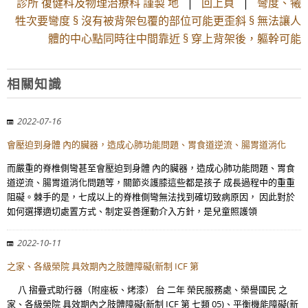
診所 復健科及物理治療科 謹製 地
|
回上頁
|
彎度、犧
牲次要彎度 § 沒有被背架包覆的部位可能更歪斜 § 無法讓人
體的中心點同時往中間靠近 § 穿上背架後，軀幹可能
相關知識
2022-07-16
會壓迫到身體 內的臟器，造成心肺功能問題、胃食道逆流、腸胃道消化
而嚴重的脊椎側彎甚至會壓迫到身體 內的臟器，造成心肺功能問題、胃食
道逆流、腸胃道消化問題等，關節炎護膝這些都是孩子 成長過程中的重重
阻礙。棘手的是，七成以上的脊椎側彎無法找到確切致病原因， 因此對於
如何選擇適切處置方式、制定妥善運動介入方針，是兒童照護領
2022-10-11
之家、各級榮院 具效期內之肢體障礙(新制 ICF 第
八 摺疊式助行器（附座板、烤漆） 台 二年 榮民服務處、榮譽國民 之
家、各級榮院 具效期內之肢體障礙(新制 ICF 第 七類 05)、平衡機能障礙(新