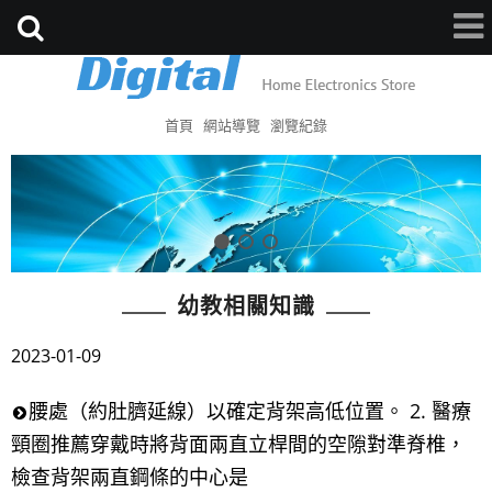
首頁
網站導覽
瀏覽紀錄
幼教相關知識
2023-01-09
腰處（約肚臍延線）以確定背架高低位置。 2. 醫療
頸圈推薦穿戴時將背面兩直立桿間的空隙對準脊椎，
檢查背架兩直鋼條的中心是