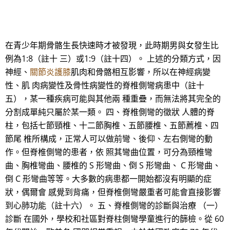
在青少年期骨骼生長快速時才被發現，此時期男與女發生比
例為1:8（註十 三）或1:9（註十四）。 上述的分類方式，因
神經、
關節炎護膝
肌肉和骨骼相互影響，所以在神經病變
性、肌 肉病變性及骨性病變性的脊椎側彎病患中（註十
五），某一種疾病可能與其他兩 種重疊，而無法將其完全的
分割成單純只屬於某一類。 四、脊椎側彎的徵狀 人體的脊
柱，包括七節頸椎、十二節胸椎、五節腰椎、五節薦椎、四
節尾 椎所構成，正常人可以做前彎、後仰、左右側彎的動
作。但脊椎側彎的患者，依 照其彎曲位置，可分為頸椎彎
曲、胸椎彎曲、腰椎的 S 形彎曲、倒 S 形彎曲、 C 形彎曲、
倒 C 形彎曲等等。大多數的病患都一開始都沒有明顯的症
狀，偶爾會 感覺到背痛，但脊椎側彎嚴重者可能會直接影響
到心肺功能（註十六）。 五、脊椎側彎的診斷與治療 （一）
診斷 在國外，學校和社區對脊柱側彎學童進行的篩檢。從 60