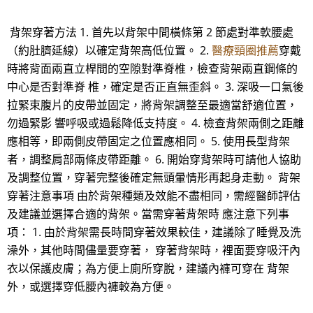
背架穿著方法 1. 首先以背架中間橫條第 2 節處對準軟腰處
（約肚臍延線）以確定背架高低位置。 2.
醫療頸圈推薦
穿戴
時將背面兩直立桿間的空隙對準脊椎，檢查背架兩直鋼條的
中心是否對準脊 椎，確定是否正直無歪斜。 3. 深吸一口氣後
拉緊束腹片的皮帶並固定，將背架調整至最適當舒適位置，
勿過緊影 響呼吸或過鬆降低支持度。 4. 檢查背架兩側之距離
應相等，即兩側皮帶固定之位置應相同。 5. 使用長型背架
者，調整肩部兩條皮帶距離。 6. 開始穿背架時可請他人協助
及調整位置，穿著完整後確定無頭暈情形再起身走動。 背架
穿著注意事項 由於背架種類及效能不盡相同，需經醫師評估
及建議並選擇合適的背架。當需穿著背架時 應注意下列事
項： 1. 由於背架需長時間穿著效果較佳，建議除了睡覺及洗
澡外，其他時間儘量要穿著， 穿著背架時，裡面要穿吸汗內
衣以保護皮膚；為方便上廁所穿脫，建議內褲可穿在 背架
外，或選擇穿低腰內褲較為方便。