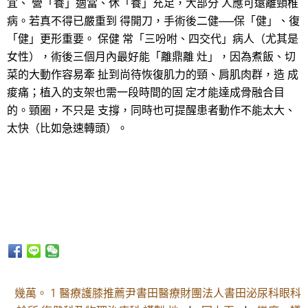
宜、 營「養」適當、休「養」充足，大部分 人應可遠離頸椎
病。若真不得已嚴重到 得開刀，手術後二健──保「健」、復
「健」更形重要。 保健 常「三吩咐、四交代」病人（尤其是
女性），術後三個月內最好能「離鼎離 灶」，因為煮飯、切
菜的大動作容易牽 扯到尚待恢復肌力的頸、肩肌肉群，造 成
痠痛；植入的支架也需一段時間的固 定才能達成骨融合目
的。頸圈，不只是 支撐，同時也可提醒患者動作不能太大、
太快（比如急速轉頭）。
幾萬。 1 醫療護膝推薦尹書田醫療財團法人書田泌尿科眼科