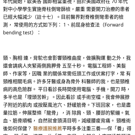
年代開始，歐美各 國即相當重視，由於美國政府在 70 年代
對中小學學生實施脊柱側彎篩檢，嚴重 需要開刀治療的患者
已經大幅減少（註十七）。目前醫界對脊椎側彎患者的檢
測， 常使用的方式如下列： 1、前屈身檢查法（Forward
bending test）：
頸、胸相 連，背駝也會影響頸椎曲度，做擴胸運 動之外，我
還會請病人夾緊兩側肩胛骨 五至十秒。 電腦工程師、美髮
師、作家等，因職 業的關係常需低頭工作或伏案打字，常 有
頸椎相關毛病。許多牙醫或身為骨外 科醫師的我，也是頸椎
病的高危險群。 平日看診長時間使用電腦、手機，開刀 時，
多半也是「埋頭苦幹」。因此看診 或手術空檔，我會伸展脖
子附近的肌肉 或按壓風池穴、舒緩筋骨。下班回家， 也是盡
量拉筋，伸展整條「龍骨」，消 除肩、頸、腰部的緊繃。氣
血、筋骨順暢， 自然就會頭清目明，減緩腰痠背痛。 頸椎術
後如何保健？
醫療護腕推薦
平時多多注重三養──保「養」得