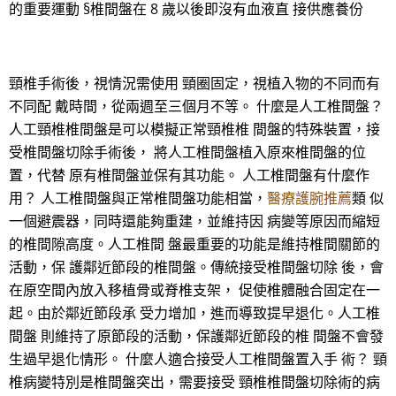
的重要運動 §椎間盤在 8 歲以後即沒有血液直 接供應養份
頸椎手術後，視情況需使用 頸圈固定，視植入物的不同而有
不同配 戴時間，從兩週至三個月不等。 什麼是人工椎間盤？
人工頸椎椎間盤是可以模擬正常頸椎椎 間盤的特殊裝置，接
受椎間盤切除手術後， 將人工椎間盤植入原來椎間盤的位
置，代替 原有椎間盤並保有其功能。 人工椎間盤有什麼作
用？ 人工椎間盤與正常椎間盤功能相當，
醫療護腕推薦
類 似
一個避震器，同時還能夠重建，並維持因 病變等原因而縮短
的椎間隙高度。人工椎間 盤最重要的功能是維持椎間關節的
活動，保 護鄰近節段的椎間盤。傳統接受椎間盤切除 後，會
在原空間內放入移植骨或脊椎支架， 促使椎體融合固定在一
起。由於鄰近節段承 受力增加，進而導致提早退化。人工椎
間盤 則維持了原節段的活動，保護鄰近節段的椎 間盤不會發
生過早退化情形。 什麼人適合接受人工椎間盤置入手 術？ 頸
椎病變特別是椎間盤突出，需要接受 頸椎椎間盤切除術的病