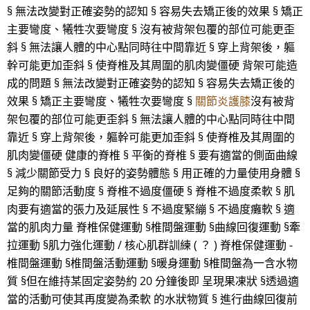
§ 無法改變對正確姿勢的認知 § 容易失去矯正後的效果 § 矯正
主要彎度、犧牲次要彎度 § 沒有被背架包覆的部位可能更歪
斜 § 無法讓人體的中心點同時往中間靠近 § 穿上背架後，軀
幹可能更加歪斜 § 使脊椎及其周圍的肌肉變僵硬 背架可能造
成的問題 § 無法改變對正確姿勢的認知 § 容易失去矯正後的
效果 § 矯正主要彎度、犧牲次要彎度 §
關節炎護膝
沒有被背
架包覆的部位可能更歪斜 § 無法讓人體的中心點同時往中間
靠近 § 穿上背架後，軀幹可能更加歪斜 § 使脊椎及其周圍的
肌肉變僵硬 健康的脊椎 § 平衡的脊椎 § 要有適當的側面曲線
§ 減少關節受力 § 良好的姿勢體態 § 用正確的力量使用身體 §
足夠的關節活動度 § 脊椎不過度僵硬 § 脊椎不過度柔軟 § 肌
肉要有適當的張力及延展性 § 不過度緊繃 § 不過度癱軟 § 適
當的肌肉力量 脊椎保健運動 §椎間盤運動 §曲線回復運動 §牽
拉運動 §肌力強化運動 / 核心肌群訓練 ( ？ ) 脊椎保健運動 -
椎間盤運動 §椎間盤活動運動 §暖身運動 §椎間盤為一含水物
質 §但在維持某固定姿勢約 20 分鐘後即 呈現果凍狀 §透過適
當的活動可使其再度變為柔軟 的水狀物質 § 進行曲線回復前