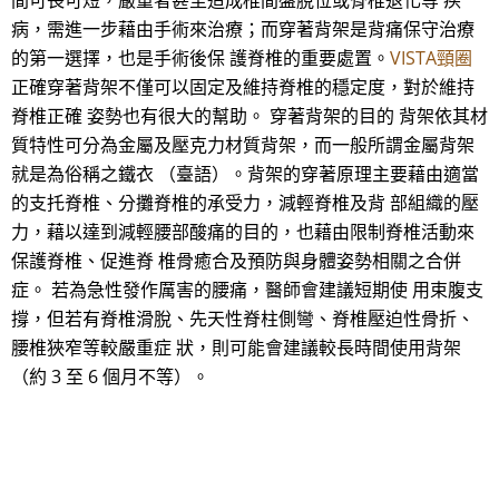
間可長可短，嚴重者甚至造成椎間盤脫位或脊椎退化等 疾
病，需進一步藉由手術來治療；而穿著背架是背痛保守治療
的第一選擇，也是手術後保 護脊椎的重要處置。
VISTA頸圈
正確穿著背架不僅可以固定及維持脊椎的穩定度，對於維持
脊椎正確 姿勢也有很大的幫助。 穿著背架的目的 背架依其材
質特性可分為金屬及壓克力材質背架，而一般所謂金屬背架
就是為俗稱之鐵衣 （臺語）。背架的穿著原理主要藉由適當
的支托脊椎、分攤脊椎的承受力，減輕脊椎及背 部組織的壓
力，藉以達到減輕腰部酸痛的目的，也藉由限制脊椎活動來
保護脊椎、促進脊 椎骨癒合及預防與身體姿勢相關之合併
症。 若為急性發作厲害的腰痛，醫師會建議短期使 用束腹支
撐，但若有脊椎滑脫、先天性脊柱側彎、脊椎壓迫性骨折、
腰椎狹窄等較嚴重症 狀，則可能會建議較長時間使用背架
（約 3 至 6 個月不等）。