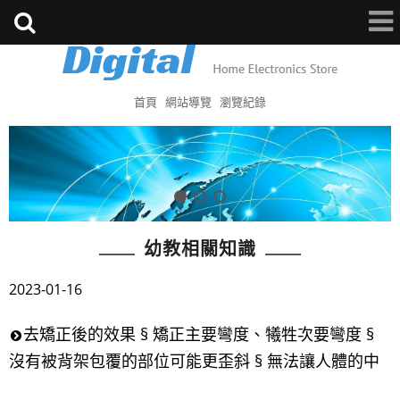
首頁
網站導覽
瀏覽紀錄
幼教相關知識
2023-01-16
去矯正後的效果 § 矯正主要彎度、犧牲次要彎度 §
沒有被背架包覆的部位可能更歪斜 § 無法讓人體的中