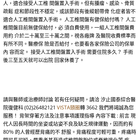
人，適合接受人工椎 間盤置入手術。但有腫瘤、感染、骨質
疏鬆 症和節段性不穩定，或該節段有後縱韌帶骨 化症者皆不
適合人工椎間盤置入手術。 人工椎間盤有健保給付嗎？ 人工
椎間盤目前無健保給付，必 須自費使用，一組人工椎間盤費
用約 介於二十萬至三十萬之間，視各廠牌 及醫院收費標準而
有所不同。醫療保 險是否給付，也要看各家保險公司的保單
內 容而定。 接受人工椎間盤置入手術 需要住院多久？ 手術
後三至五天就可以出院 回家休養了。
請與醫師或治療師討論 若有任何疑問，請洽 汐止國泰綜合醫
院復健科 (02)26482121
VISTA頸圈
轉 3662 我們將竭誠為您
服務！ 背架穿著方法及注意事項護理指導 內容下載 : 前言 現
代人因長時間的坐姿或站姿不良及缺乏規律運動，因而約有
80％ 的人曾經歷背痛的不 舒服。背痛程度可輕可重，疼痛時