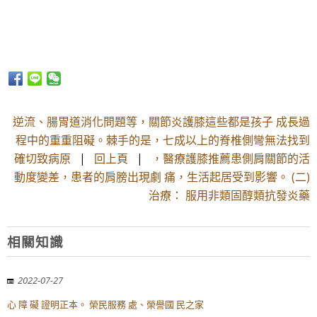
逆流、腸胃道消化問題等，關節炎護膝這些都是孩子 成長過
程中的重重阻礙。棘手的是，七成以上的脊椎側彎無法找到
確切致病原
|
回上頁
|
，醫療護膝推薦患側肩關節的活
動度變差，患者的肩膀出現劇 痛，生活起居受到影響。 (二)
治療： 服用非類固醇類抗發炎藥
相關知識
2022-07-27
心 障 礙 證明正本。 榮民服務 處、榮譽國 民之家