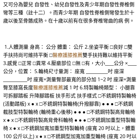
又可分為嬰兒 自發性、幼兒自發性及青少年期自發性脊椎側
彎等三種（註十二）。而青少年期 自發性脊椎側彎發生於十
歲以後至骨骼成熟。在十歲以前有在很多脊椎彎曲的病 例。
1.人體測量 身高： 公分 體重： 公斤 2.坐姿平衡 □良好 □雙
手扶持尚可維持平衡 □
醫療護膝推薦
雙手扶持難以維持平衡
3.感覺 □正常 □異常 4.壓瘡部位 □無 □有，大小____公分 ×____
公分，位置： 5.輪椅尺寸量測： 座寬 __________吋 座深
___________吋 座寬=測量臀部最寬的部分加 1~2 吋 座深=測量
臀至膝窩長度
醫療護膝推薦
減 1 吋 6.特製輪椅類型： 小腿靠
可拆腳踏板 升降腳踏板 扶手形式 扶手樣式 □不銹鋼特製輪椅
(活動踏板) x ● x □不銹鋼特製輪椅(升撥腳靠) ● ● ● □不銹鋼
截肢型特製輪椅 (輪椅重心後移) ● ● ● □不銹鋼特製高背輪椅
x ● x □不銹鋼特製高背骨科輪椅 ● ● ● □不銹鋼加重型特製輪
椅 x ● x □不銹鋼加寬加重型特製輪椅 (座寬 20 吋以上，體重
100 公斤以上) x ● x □不銹鋼型加寬加重型輪椅 (座寬 20 吋以