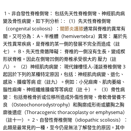
1、非自發性脊椎側彎： 包括先天性脊椎側彎、神經肌肉病
變及骨性病變，如下列分析：: （1）先天性脊椎側彎
（congenital scoliosis）：
關節炎護膝
通常與脊椎的異常有
關，又可分為： A、半椎體（hemivertebra）異常： 屬於先
天性異常疾病，是脊椎的某一側的發展不完全而造成（註
七）。 B、先天性骨骼障礙： 脊椎的一側沒有生長，變成楔
形狀脊椎。因此在側彎凹側的脊椎承受很大的 壓力（註
八）。 （2）神經肌肉病變： 現代鐘樓怪人-淺談脊椎側彎 3
起因於下列的某種特定原因，包括：神經肌肉病變、退化、
感染、腫瘤等病 症（註九）。例如：小兒麻痺、肌肉萎縮、
腦性麻痺、神經纖維腫瘤等等病症（註 十）。 （3）骨性病
變： 包括脊椎骨折或位移所造成外傷性側彎、骨軟骨營養不
良 （Osteochonorodystrophy）和胸廓成形術或膿胸之胸
廓後遺症（Thoracogenic thoracoplasty or emphysema）
（註十一）。 2、自發性脊椎側彎（idiopathic scoliosis）：
此類是最常見的一種，至今仍是無法了解發生的原因。其中