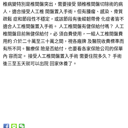
椎病變特別是椎間盤突出，需要接受 頸椎椎間盤切除術的病
人，適合接受人工椎 間盤置入手術。但有腫瘤、感染、骨質
疏鬆 症和節段性不穩定，或該節段有後縱韌帶骨 化症者皆不
適合人工椎間盤置入手術。 人工椎間盤有健保給付嗎？ 人工
椎間盤目前無健保給付，必 須自費使用，一組人工椎間盤費
用約 介於二十萬至三十萬之間，視各廠牌 及醫院收費標準而
有所不同。醫療保 險是否給付，也要看各家保險公司的保單
內 容而定。 接受人工椎間盤置入手術 需要住院多久？ 手術
後三至五天就可以出院 回家休養了。