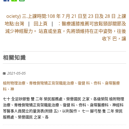
ociety) 三.上課時間:108 年 7 月 21 日至 23 日及 28 日 上課
地點:台灣
|
回上頁
|
：醫療護膝推薦可放鬆頸部關節及
減少神經壓力。 站直或坐直，先將頭維持在正中姿勢，往後
收下 巴，讓
相關知識
2021-05-05
檢附物理治療、脊椎側彎矯正背架職能治療、復健 科、骨科、身障醫療
科、神
七十 全足矽膠墊 雙 二年 榮民服務處、榮譽國民 之家、各級榮院 檢附物理
治療、脊椎側彎矯正背架職能治療、復健 科、骨科、身障醫療科、神經科
等醫事人員開立的量測表(附錄 五)，以利製作。 七一 腳弓墊 隻 二年 榮民
服務處、榮譽國民 之家、各