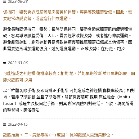
2023-06-28
保持同一姿勢會造成膝蓋肌肉疲勞和僵硬，容易導致膝蓋受傷。因此，需
要經常改變姿勢，或者進行伸展運動。
避免長時間保持同一姿勢：長時間保持同一姿勢會造成膝蓋肌肉疲勞和僵
硬，容易導致膝蓋受傷。因此，需要經常改變姿勢，或者進行伸展運動。
避免劇烈運動：劇烈運動容易導致醫療護膝推薦膝蓋扭傷或其他傷害，因
此需要逐漸增加運動強度，避免過度運動。 正確姿勢：在行走、跑步
2023-03-06
可能造成之神經損 傷機率較高；相對 地，若能早期診斷 並且早期治療，關
節炎護膝可 採用
以半椎體切除手術 及即時矯正手術所 可能造成之神經損 傷機率較高；相對
地，若能早期診斷 並且早期治療，關節炎護膝可 採用 原位融合（in situ
fusion）或是生長板固定手術，則其 所冒風險相對較低。 至於，坊間所謂
的整脊術、民俗療法
2022-04-15
護膝推薦。 二、肩頸疼痛 (一) 成因： 貨物搬運人員頸肩部位，