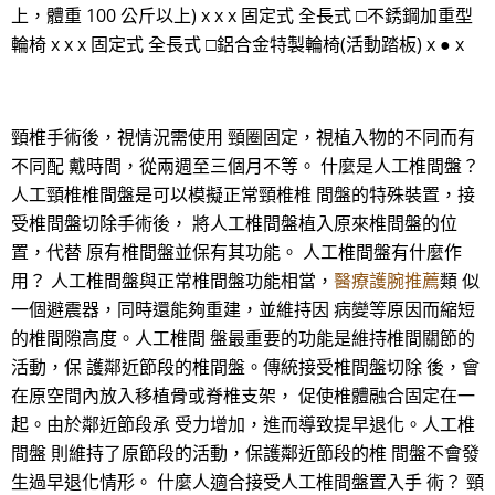
上，體重 100 公斤以上) x x x 固定式 全長式 □不銹鋼加重型
輪椅 x x x 固定式 全長式 □鋁合金特製輪椅(活動踏板) x ● x
頸椎手術後，視情況需使用 頸圈固定，視植入物的不同而有
不同配 戴時間，從兩週至三個月不等。 什麼是人工椎間盤？
人工頸椎椎間盤是可以模擬正常頸椎椎 間盤的特殊裝置，接
受椎間盤切除手術後， 將人工椎間盤植入原來椎間盤的位
置，代替 原有椎間盤並保有其功能。 人工椎間盤有什麼作
用？ 人工椎間盤與正常椎間盤功能相當，
醫療護腕推薦
類 似
一個避震器，同時還能夠重建，並維持因 病變等原因而縮短
的椎間隙高度。人工椎間 盤最重要的功能是維持椎間關節的
活動，保 護鄰近節段的椎間盤。傳統接受椎間盤切除 後，會
在原空間內放入移植骨或脊椎支架， 促使椎體融合固定在一
起。由於鄰近節段承 受力增加，進而導致提早退化。人工椎
間盤 則維持了原節段的活動，保護鄰近節段的椎 間盤不會發
生過早退化情形。 什麼人適合接受人工椎間盤置入手 術？ 頸