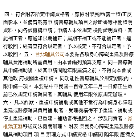
四、 符合附表所定申請資格者，應檢附榮民證(義士證)正反
面影本，並備齊載有申 請醫療輔具項目之診斷書等相關證明
資料，向各該機構申請；申請人未依規定 檢附證明資料，其
能補正者，應通知限期補正；屆期不補正或不能補正者，逕
行駁回；經審查符合規定者，予以核定，不符合規定者，予
以駁回。 五、
台北輔具公司
本要點各項身心障礙重建及醫療
輔具費用補助所需費用，由本會編列預算支應。 同一醫療輔
具申請補助後，於其申請間隔年限屆滿之前，不得向本會或
其他政 府機關重複申請。 同功能性醫療輔具於規定期限內，
限申請一項。 本要點中華民國一百零五年二月一日修正生效
前已依規定申請輔具者，其輔具 使用年限依原規定辦理。
六、 凡以詐欺、重複申請補助或其他不當行為申請身心障礙
重建或醫療輔具費用補 助者，受理機構得不予重建、補助或
停止重建補助，已重建、補助者得追回之。 涉及刑責者，
脊
椎矯正器
移送司法機關辦理。 附表 榮民身心障礙重建及醫療
輔具補助項目 項 目 辦理方式 申請資格 申請間 隔年限 應備文