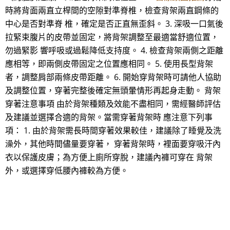
時將背面兩直立桿間的空隙對準脊椎，檢查背架兩直鋼條的
中心是否對準脊 椎，確定是否正直無歪斜。 3. 深吸一口氣後
拉緊束腹片的皮帶並固定，將背架調整至最適當舒適位置，
勿過緊影 響呼吸或過鬆降低支持度。 4. 檢查背架兩側之距離
應相等，即兩側皮帶固定之位置應相同。 5. 使用長型背架
者，調整肩部兩條皮帶距離。 6. 開始穿背架時可請他人協助
及調整位置，穿著完整後確定無頭暈情形再起身走動。 背架
穿著注意事項 由於背架種類及效能不盡相同，需經醫師評估
及建議並選擇合適的背架。當需穿著背架時 應注意下列事
項： 1. 由於背架需長時間穿著效果較佳，建議除了睡覺及洗
澡外，其他時間儘量要穿著， 穿著背架時，裡面要穿吸汗內
衣以保護皮膚；為方便上廁所穿脫，建議內褲可穿在 背架
外，或選擇穿低腰內褲較為方便。