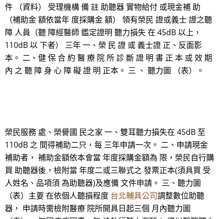
件 （資料） 受理機構 備 註 助聽器 實物給付 或現金補 助
（補助金 額依當年 度採購金 額） 領有榮民 證或義士 證之聽
障 人員（聽 障經醫師 鑑定證明 聽力損失 在 45dB 以上，
110dB 以 下者） 三年 一、榮 民 證 或 義士證 正、反面影
本。 二、健 保 合 約 醫 療 院 所 診 斷 證 明 書 正 本 或 效 期
內 之 聽 障 身 心 障 礙 證 明 正本。 三 、 聽力圖 （表）。
榮民服務 處、榮譽國 民之家 一、雙耳聽力損失在 45dB 至
110dB 之 間得補助二只，每 三年申請一次。 二、申請現金
補助者， 補助金額依本會當 年度採購金額為 限，榮民自行購
買 助聽器後，檢附當 年度二或三聯式之 發票正本(須具買 受
人姓名、品項須 為助聽器)及應備 文件申請。 三、聽力圖
（表）主要 在依個人聽損程度
台北輔具公司
調整數位助聽
器， 申請時需檢附醫療 院所開具日起三個 月內聽力圖