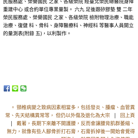
民服務處、榮譽國民 之家、各級榮院 經臺北榮民總醫院身障
重建中心 或合約單位專業量製。 六九 足後跟矽膠墊 雙 二年
榮民服務處、榮譽國民 之家、各級榮院 檢附物理治療、職能
治療、復健 科、骨科、身障醫療科、神經科 等醫事人員開立
的量測表(附錄 五)，以利製作。
。 頸椎病變之致病因素相當多，包括發炎、腫瘤、血管異
常、先天結構異常等， 但仍以外傷及退化為大宗
|
回上頁
|
戴著，長期下來離不開護腰，反而會讓腰背肌群萎縮、
無力，就像有些人腳骨折打石膏，石膏拆掉後一開始會覺得