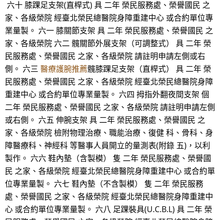
六十 膝踝足支架(直桿式) 具 二年 榮民服務處、榮譽國民 之
家、各級榮院 經臺北榮民總醫院身障重建中心 或合約單位專
業量製。 六一 膝關節支架 具 二年 榮民服務處、榮譽國民 之
家、各級榮院 六二 髖關節外展支架（可調整式） 具 二年 榮
民服務處、榮譽國民 之家、各級榮院 請註明申請左側或右
側。 六三
醫療護腕推薦
髖膝踝足支架（直桿式） 具 二年 榮
民服務處、榮譽國民 之家、各級榮院 經臺北榮民總醫院身障
重建中心 或合約單位專業量製。 六四 拇指外翻夜間支架 個
二年 榮民服務處、榮譽國民 之家、各級榮院 請註明申請左側
或右側。 六五 伸腕支架 具 二年 榮民服務處、榮譽國民 之
家、各級榮院 檢附物理治療、職能治療、復健 科、骨科、身
障醫療科、神經科 等醫事人員開立的量測表(附錄 五)，以利
製作。 六六 鞋內墊（含製模） 隻 二年 榮民服務處、榮譽國
民 之家、各級榮院 經臺北榮民總醫院身障重建中心 或合約單
位專業量製。 六七 鞋內墊（不含製模） 隻 二年 榮民服務
處、榮譽國民 之家、各級榮院 經臺北榮民總醫院身障重建中
心 或合約單位專業量製。 六八 足踝裝具(U.C.B.L) 具 二年 榮