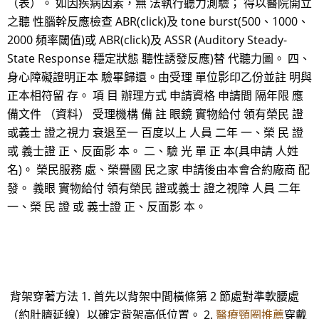
（表）。 如因疾病因素，無 法執行聽力測驗； 得以醫院開立
之聽 性腦幹反應檢查 ABR(click)及 tone burst(500、1000、
2000 頻率閾值)或 ABR(click)及 ASSR (Auditory Steady-
State Response 穩定狀態 聽性誘發反應)替 代聽力圖。 四、
身心障礙證明正本 驗畢歸還。由受理 單位影印乙份並註 明與
正本相符留 存。 項 目 辦理方式 申請資格 申請間 隔年限 應
備文件 （資料） 受理機構 備 註 眼鏡 實物給付 領有榮民 證
或義士 證之視力 衰退至一 百度以上 人員 二年 一、榮 民 證
或 義士證 正、反面影 本。 二、驗 光 單 正 本(具申請 人姓
名)。 榮民服務 處、榮譽國 民之家 申請後由本會合約廠商 配
發。 義眼 實物給付 領有榮民 證或義士 證之視障 人員 二年
一、榮 民 證 或 義士證 正、反面影 本。
背架穿著方法 1. 首先以背架中間橫條第 2 節處對準軟腰處
（約肚臍延線）以確定背架高低位置。 2.
醫療頸圈推薦
穿戴