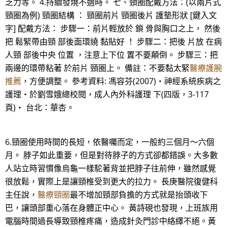
乏力等。 4.持續發燒不適時。 七、頸圈配戴方法：(以兩片式
頸圈為例) 頸圈結構 ： 頸圈前片 頸圈後片 護墊形狀 [鍵入文
字] 配戴方法： 步驟一：前片輕放於 鎖 骨與胸口之上， 然後
把 鬆緊帶由頸 部後面環繞 黏貼好 ！ 步驟二：把後 片放 在病
人頸 部後中央 位置 ，注意上下位 置不要顛倒。 步驟三：把
兩邊的環帶粘著 於前片 頸圈上。 備註：不要黏太緊
醫療護腕
推薦
，方便調整。 參考資料: 馮容芬(2007)‧神經系統疾病之
護理‧於劉雪娥總校閱，成人內外科護理 下(四版，3-117
頁)‧ 台北：華杏。
6.頸圈使用時間的長短，依醫囑而定，一般約三個月～六個
月。 脖子如此重要，但是對待脖子的方式卻都錯誤。大多數
人站立時習慣像烏龜一樣駝著背並把脖子往前伸，雖然感覺
很放鬆，實際上是讓頸椎受到更大的拉力。 長庚醫院復健科
主任說，
醫療頸圈
最不增加頸部負擔的方式就是抬頭收下
巴，讓頭部重心落在身體正中心。 黃詩硯也發現，上班族用
電腦時間過長導致頸椎疼痛，造成針灸門診中絡繹不絕。黃