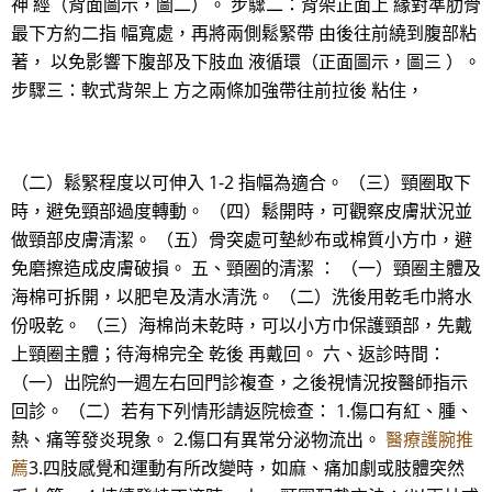
神 經（背面圖示，圖二）。 步驟二：背架正面上 緣對準肋骨
最下方約二指 幅寬處，再將兩側鬆緊帶 由後往前繞到腹部粘
著， 以免影響下腹部及下肢血 液循環（正面圖示，圖三 ）。
步驟三：軟式背架上 方之兩條加強帶往前拉後 粘住，
（二）鬆緊程度以可伸入 1-2 指幅為適合。 （三）頸圈取下
時，避免頸部過度轉動。 （四）鬆開時，可觀察皮膚狀況並
做頸部皮膚清潔。 （五）骨突處可墊紗布或棉質小方巾，避
免磨擦造成皮膚破損。 五、頸圈的清潔 ： （一）頸圈主體及
海棉可拆開，以肥皂及清水清洗。 （二）洗後用乾毛巾將水
份吸乾。 （三）海棉尚未乾時，可以小方巾保護頸部，先戴
上頸圈主體；待海棉完全 乾後 再戴回。 六、返診時間：
（一）出院約一週左右回門診複查，之後視情況按醫師指示
回診。 （二）若有下列情形請返院檢查： 1.傷口有紅、腫、
熱、痛等發炎現象。 2.傷口有異常分泌物流出。
醫療護腕推
薦
3.四肢感覺和運動有所改變時，如麻、痛加劇或肢體突然