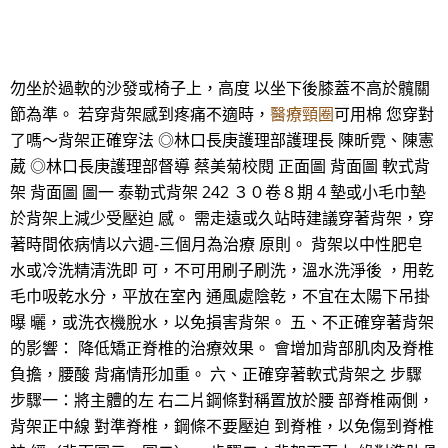
勿坐於過軟的沙發或椅子上，高度 以坐下後膝蓋不高於髖關
節為準。 若穿背架感到疼痛不適時，
醫療頸圈
可用棉 您穿對
了嗎～背架正確穿法 ◎林口長庚護理部護理長 陳昕霓、陳憲
葳 ◎林口長庚護理部督導 蔡美菊校閱 正面圖 背面圖 軟式背
架 背面圖 圖一 泰勒式背架 242 ３０卷８期 4 墊或小毛巾墊
於背架上減少受壓迫 感。 需走遠或久站時建議穿著背架，穿
著時間依病情以六週-三個月為治療 原則。 背架以中性肥皂
水或冷洗精清洗即 可，不可用刷子刷洗，溫水洗淨後 ，用乾
毛巾吸乾水分，平放在室內 通風處陰乾，不宜在太陽下吊掛
曝 曬，或洗衣機脫水，以免損害背架。 五、不正確穿著背架
的影響： 降低矯正脊椎的治療效果。 會增加背部肌肉及脊椎
負擔，腰酸 背痛情形加重。 六、正確穿著軟式背架之 步驟
步驟一：將主體的左 右二片鋼條對稱置放於腰 部脊椎兩側，
背架正中線 對準脊椎，鋼條不要壓迫 到脊椎，以免傷到脊椎