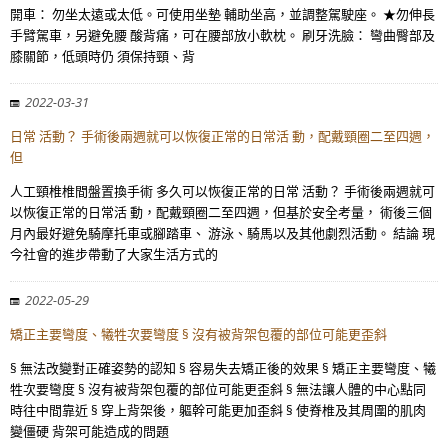
開車： 勿坐太遠或太低。可使用坐墊 輔助坐高，並調整駕駛座。 ★勿伸長
手臂駕車，另避免腰 酸背痛，可在腰部放小軟枕。 刷牙洗臉： 彎曲臀部及
膝關節，低頭時仍 須保持頸、背
2022-03-31
日常 活動？ 手術後兩週就可以恢復正常的日常活 動，配戴頸圈二至四週，
但
人工頸椎椎間盤置換手術 多久可以恢復正常的日常 活動？ 手術後兩週就可
以恢復正常的日常活 動，配戴頸圈二至四週，但基於安全考量， 術後三個
月內最好避免騎摩托車或腳踏車、 游泳、騎馬以及其他劇烈活動。 結論 現
今社會的進步帶動了大家生活方式的
2022-05-29
矯正主要彎度、犧牲次要彎度 § 沒有被背架包覆的部位可能更歪斜
§ 無法改變對正確姿勢的認知 § 容易失去矯正後的效果 § 矯正主要彎度、犧
牲次要彎度 § 沒有被背架包覆的部位可能更歪斜 § 無法讓人體的中心點同
時往中間靠近 § 穿上背架後，軀幹可能更加歪斜 § 使脊椎及其周圍的肌肉
變僵硬 背架可能造成的問題