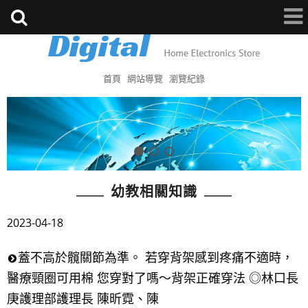
首頁
網站導覽
瀏覽紀錄
幼教相關知識
2023-04-18
蓋不高於髖關節為準。 若穿背架感到疼痛不適時，
醫療頸圈可用棉 您穿對了嗎～背架正確穿法 ◎林口長
庚護理部護理長 陳昕霓、陳