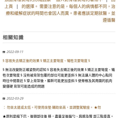
上頁
|
的選擇。 需要注意的是，每個人的病情都不同，治
療和緩解症狀的時間也會因人而異。患者應該定期就醫，並
遵循醫
相關知識
2022-09-11
§ 容易失去矯正後的效果 § 矯正主要彎度、犧牲次要彎度 §
§ 無法改變對正確姿勢的認知 § 容易失去矯正後的效果 § 矯正主要彎度、犧
牲次要彎度 § 沒有被背架包覆的部位可能更歪斜 § 無法讓人體的中心點同
時往中間靠近 § 穿上背架後，軀幹可能更加歪斜 § 使脊椎及其周圍的肌肉
變僵硬 背架可能造成的問題
2022-03-29
： 勿坐太遠或太低。可使用坐墊 輔助坐高，並調整駕駛座。 ★勿
★原則是縮下巴、後頸部往後 移，盡量呈後腦勺、肩膀及臀 部三點垂直。