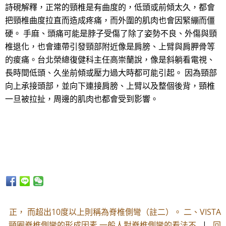
詩硯解釋，正常的頸椎是有曲度的，低頭或前傾太久，都會
把頸椎曲度拉直而造成疼痛，而外圍的肌肉也會因緊繃而僵
硬。 手麻、頭痛可能是脖子受傷了除了姿勢不良、外傷與頸
椎退化，也會連帶引發頸部附近像是肩膀、上臂與肩胛骨等
的痠痛。台北榮總復健科主任高崇蘭說，像是斜躺看電視、
長時間低頭、久坐前傾或壓力過大時都可能引起。 因為頸部
向上承接頭部，並向下連接肩膀、上臂以及整個後背，頸椎
一旦被拉扯，周邊的肌肉也都會受到影響。
正， 而超出10度以上則稱為脊椎側彎（註二）。 二、VISTA
頸圈脊椎側彎的形成因素 一般人對脊椎側彎的看法不
|
回