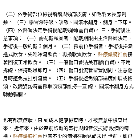
（二）依手術部位檢視鬍鬚與頸部皮膚，如毛髮太長應剃
薙。 （三）學習深呼吸、咳嗽、圓滾木翻身、側身上下床。
（四）依醫囑決定手術後配戴頸圈(需自費)。 三、手術後注
意事項： （一）需配戴頸圈者，配戴期限由主治醫師決定，
手術後一般約戴 3 個月。 （二）採前位手術者，手術後採漸
進式飲食，先吃冷流飲食，再換軟質飲食、
醫療護腕推薦
接
著回復正常飲食。 （三）一般傷口會貼美容膠(自費)，不用
拆線，保持乾燥即可。 （四）傷口引流管留置期間，注意翻
身時避免拉扯引流管。 （五）手術後避免頸部過度伸展或搖
頭，改變姿勢時需採取頭頸部維持一直 線， 圓滾木翻身方式
轉動軀體。
也有都無症狀，直 到成人健康檢查時，才被無意中檢查出
來。 近年來，由於產前診斷的盛行與超音波技術 設備的精
進，
醫療護膝推薦
也有不少的病例在胎兒尚未出 世前，即已