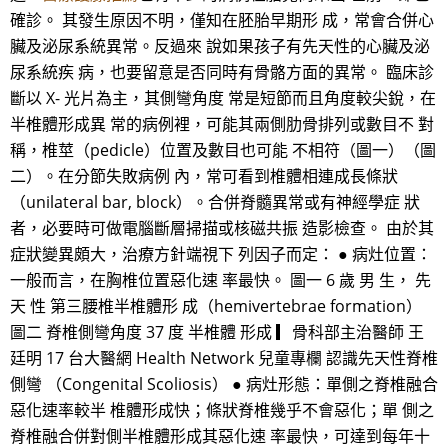
確診。 其發生原因不明，僅知在胚胎早期形 成，常會合併心
臟及泌尿系統異常。反過來 說如果孩子有先天性的心臟及泌
尿系統疾 病，也要留意是否同時有骨骼方面的異常。 臨床診
斷以 X- 光片為主，其側彎角度 常是短節而且角度較尖銳，在
半椎體形成異 常的病例裡，可能其兩側肋骨排列或數目不 對
稱，椎莖（pedicle）位置及數目也可能 不相符（圖一）（圖
二）。在分節失敗病例 內，常可看到椎體相連成長條狀
（unilateral bar, block）。合併脊髓異常或有神經學症 狀
者，必要時可做電腦斷層掃描或核磁共振 造影檢查。 由於其
症狀變異頗大，治療方針端視下 列因子而定： ● 病灶位置：
一般而言，在胸椎位置惡化速 率最快。 圖一 6 歲 男 生， 先
天 性 第三腰椎半椎體形 成（hemivertebrae formation）
圖二 脊椎側彎角度 37 度 半椎體 形成 ▎骨科部主治醫師 王
廷明 17 台大醫網 Health Network 兒童專欄 認識先天性脊椎
側彎 （Congenital Scoliosis） ● 病灶形態：單側之脊椎融合
惡化速率較半 椎體形成快；條狀脊椎幾乎不會惡化；單 側之
脊椎融合併對側半椎體形成其惡化速 率最快，可達到每年十