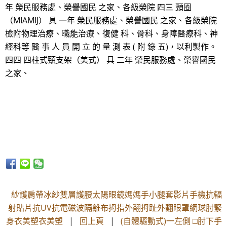
年 榮民服務處、榮譽國民 之家、各級榮院 四三 頸圈
（MIAMIJ） 具 一年 榮民服務處、榮譽國民 之家、各級榮院
檢附物理治療、職能治療、復健 科、骨科、身障醫療科、神
經科等 醫 事 人 員 開 立 的 量 測 表 ( 附 錄 五)，以利製作。
四四 四柱式頸支架（美式） 具 二年 榮民服務處、榮譽國民
之家、
紗護肩帶冰紗雙層護腰太陽眼鏡媽媽手小腿套影片手機抗輻
射貼片抗UV抗電磁波隔離布拇指外翻拇趾外翻眼罩網球肘緊
身衣美塑衣美塑
|
回上頁
|
(自體驅動式)一左側 □肘下手