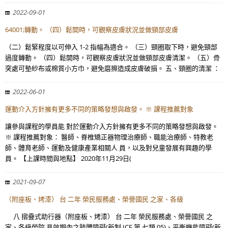
2022-09-01
64001;轉動。 （四）鬆開時，可觀察皮膚狀況並做頸部皮膚
（二）鬆緊程度以可伸入 1-2 指幅為適合。 （三）頸圈取下時，避免頸部
過度轉動。 （四）鬆開時，可觀察皮膚狀況並做頸部皮膚清潔。 （五）骨
突處可墊紗布或棉質小方巾，避免磨擦造成皮膚破損。 五、頸圈的清潔 ：
2022-06-01
運動介入方針擁有更多不同的策略發想與啟發。 ※ 課程推薦對象
讓參與課程的學員能 對於運動介入方針擁有更多不同的策略發想與啟發。
※ 課程推薦對象： 醫師、脊椎矯正器物理治療師、職能治療師、特教老
師、體育老師、運動及健康產業相關人 員，以及對兒童發展有興趣的學
員。 【上課時間與地點】 2020年11月29日(
2021-09-07
（附座板、烤漆） 台 二年 榮民服務處、榮譽國民 之家、各級
八 摺疊式助行器（附座板、烤漆） 台 二年 榮民服務處、榮譽國民 之
家、各級榮院 具效期內之肢體障礙(新制 ICF 第 七類 05)、平衡機能障礙(新