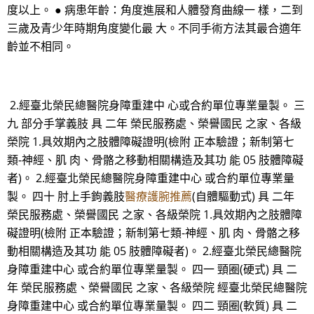
度以上。 ● 病患年齡：角度進展和人體發育曲線一 樣，二到
三歲及青少年時期角度變化最 大。不同手術方法其最合適年
齡並不相同。
2.經臺北榮民總醫院身障重建中 心或合約單位專業量製。 三
九 部分手掌義肢 具 二年 榮民服務處、榮譽國民 之家、各級
榮院 1.具效期內之肢體障礙證明(檢附 正本驗證；新制第七
類-神經、肌 肉、骨骼之移動相關構造及其功 能 05 肢體障礙
者)。 2.經臺北榮民總醫院身障重建中心 或合約單位專業量
製。 四十 肘上手鉤義肢
醫療護腕推薦
(自體驅動式) 具 二年
榮民服務處、榮譽國民 之家、各級榮院 1.具效期內之肢體障
礙證明(檢附 正本驗證；新制第七類-神經、肌 肉、骨骼之移
動相關構造及其功 能 05 肢體障礙者)。 2.經臺北榮民總醫院
身障重建中心 或合約單位專業量製。 四一 頸圈(硬式) 具 二
年 榮民服務處、榮譽國民 之家、各級榮院 經臺北榮民總醫院
身障重建中心 或合約單位專業量製。 四二 頸圈(軟質) 具 二