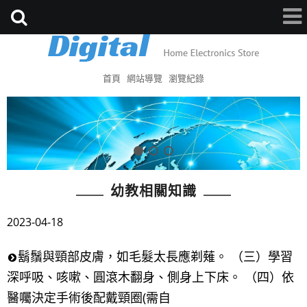
首頁
網站導覽
瀏覽紀錄
幼教相關知識
2023-04-18
鬍鬚與頸部皮膚，如毛髮太長應剃薙。 （三）學習
深呼吸、咳嗽、圓滾木翻身、側身上下床。 （四）依
醫囑決定手術後配戴頸圈(需自