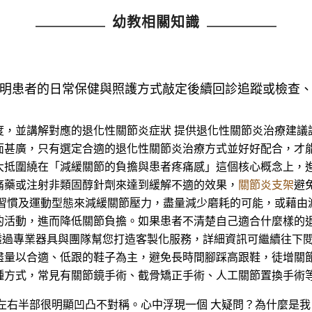
幼教相關知識
說明患者的日常保健與照護方式敲定後續回診追蹤或檢查
度，並講解對應的退化性關節炎症狀 提供退化性關節炎治療建議
面甚廣，只有選定合適的退化性關節炎治療方式並好好配合，才能
抵圍繞在「減緩關節的負擔與患者疼痛感」這個核心概念上，進
痛藥或注射非類固醇針劑來達到緩解不適的效果，
關節炎支架
避
活習慣及運動型態來減緩關節壓力，盡量減少磨耗的可能，或藉由
的活動，進而降低關節負擔。如果患者不清楚自己適合什麼樣的
能運動儀，透過專業器具與團隊幫您打造客製化服務，詳細資訊可繼續
盡量以合適、低跟的鞋子為主，避免長時間腳踩高跟鞋，徒增關節
種方式，常見有關節鏡手術、截骨矯正手術、人工關節置換手術
左右半部很明顯凹凸不對稱。心中浮現一個 大疑問？為什麼是