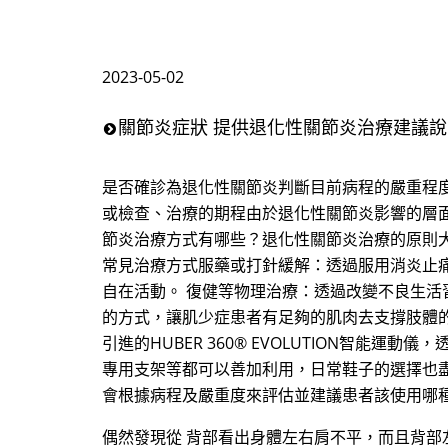
2023-05-02
關節炎症狀 提供退化性關節炎治療建議
是否確診為退化性關節炎判斷目前病程的嚴重程
或檢查、治療的期程由於退化性關節炎影響的層
節炎治療方式有哪些？退化性關節炎治療的原則大
常見治療方式服藥或打針緩解：透過服用消炎止
自在活動。 復健等物理治療：透過改變不良生
的方式，讓肌少症患者有足夠的肌肉去支撐肢體
引進的HUBER 360® EVOLUTION智
專用支架等都可以善加利用，日常鞋子的選擇也
會根據病程及嚴重度來評估並建議患者該使用哪
偶然發現從 背部看出身體左右肩不平，而且背部