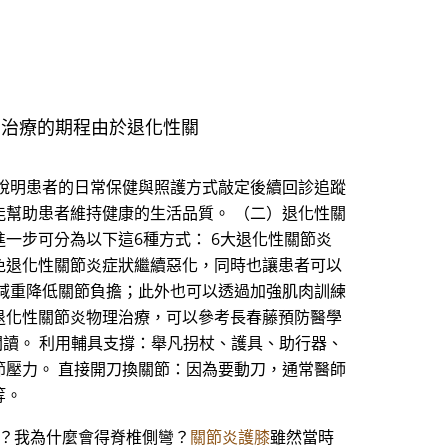
、治療的期程由於退化性關
說明患者的日常保健與照護方式敲定後續回診追蹤
幫助患者維持健康的生活品質。 （二）退化性關
一步可分為以下這6種方式： 6大退化性關節炎
免退化性關節炎症狀繼續惡化，同時也讓患者可以
減重降低關節負擔；此外也可以透過加強肌肉訓練
退化性關節炎物理治療，可以參考長春藤預防醫學
往下閱讀。 利用輔具支撐：舉凡拐杖、護具、助行器、
壓力。 直接開刀換關節：因為要動刀，通常醫師
等。
我？我為什麼會得脊椎側彎？
關節炎護膝
雖然當時