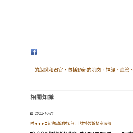
的組織和器官，包括頸部的肌肉、神經、血管、
相關知識
2022-10-21
吋 ● ● ● □其他(請詳述): 註: 上述特製輪椅座深都