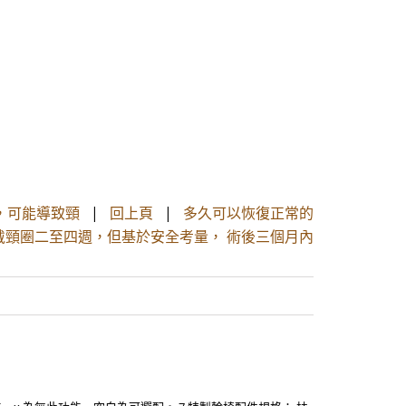
，可能導致頸
|
回上頁
|
多久可以恢復正常的
配戴頸圈二至四週，但基於安全考量， 術後三個月內