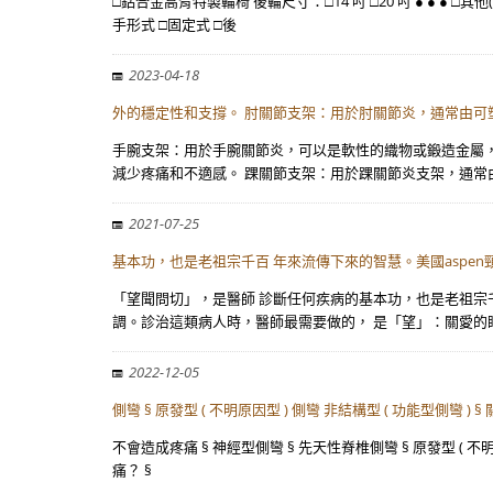
□鋁合金高背特製輪椅 後輪尺寸：□14 吋 □20 吋 ● ● ●
手形式 □固定式 □後
2023-04-18
外的穩定性和支撐。 肘關節支架：用於肘關節炎，通常由可
手腕支架：用於手腕關節炎，可以是軟性的織物或鍛造金屬
減少疼痛和不適感。 踝關節支架：用於踝關節炎支架，通常
2021-07-25
基本功，也是老祖宗千百 年來流傳下來的智慧。美國aspen
「望聞問切」，是醫師 診斷任何疾病的基本功，也是老祖宗千
調。診治這類病人時，醫師最需要做的， 是「望」：關愛的
2022-12-05
側彎 § 原發型 ( 不明原因型 ) 側彎 非結構型 ( 功能型側彎
不會造成疼痛 § 神經型側彎 § 先天性脊椎側彎 § 原發型 ( 不
痛？ §