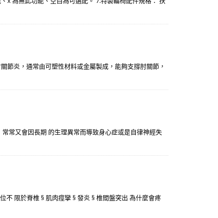
此功能、x 為無此功能、空白為可選配。 7.特製輪椅配件規格： 扶
肘關節炎，通常由可塑性材料或金屬製成，能夠支撐肘關節，
一，常常又會因長期 的生理異常而導致身心症或是自律神經失
位不 限於脊椎 § 肌肉痙攣 § 發炎 § 椎間盤突出 為什麼會疼