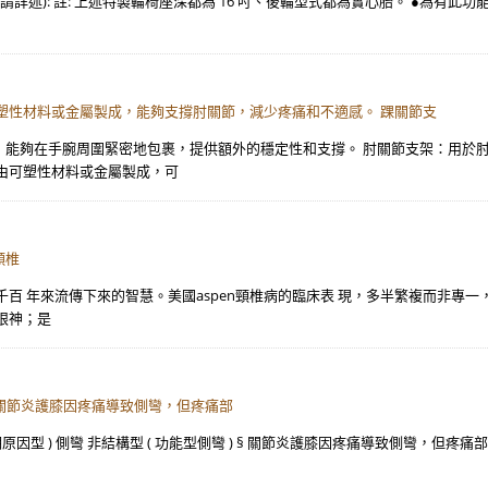
 □其他(請詳述): 註: 上述特製輪椅座深都為 16 吋、後輪型式都為實心胎。 ●為有
塑性材料或金屬製成，能夠支撐肘關節，減少疼痛和不適感。 踝關節支
，能夠在手腕周圍緊密地包裹，提供額外的穩定性和支撐。 肘關節支架：用於
由可塑性材料或金屬製成，可
頸椎
百 年來流傳下來的智慧。美國aspen頸椎病的臨床表 現，多半繁複而非專
眼神；是
 ) § 關節炎護膝因疼痛導致側彎，但疼痛部
明原因型 ) 側彎 非結構型 ( 功能型側彎 ) § 關節炎護膝因疼痛導致側彎，但疼痛部