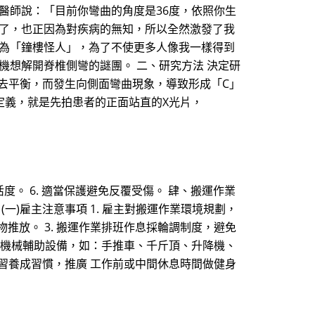
醫師說：「目前你彎曲的角度是36度，依照你生
亂了，也正因為對疾病的無知，所以全然激發了我
視為「鐘樓怪人」，為了不使更多人像我一樣得到
機想解開脊椎側彎的謎團。 二、研究方法 決定研
失去平衡，而發生向側面彎曲現象，導致形成「C」
定義，就是先拍患者的正面站直的X光片，
活度。 6. 適當保護避免反覆受傷。 肆、搬運作業
)雇主注意事項 1. 雇主對搬運作業環境規劃，
推放。 3. 搬運作業排班作息採輪調制度，避免
使用機械輔助設備，如：手推車、千斤頂、升降機、
練習養成習慣，推廣 工作前或中間休息時間做健身