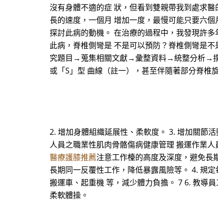
沒有身體不適的症 狀，但看到雙親帶我到處求醫
長的速度，一個月 增加一度，最慢可能只要六個
探討此病的動機。 在治療的過程中，我發現許多
此病，脊椎側彎是 不是可以預防？脊椎側彎是不
究題目→蒐集相關文獻→彙整資料→統整分析→撰
或「S」型 曲線（註一），甚至伴隨著部分脊椎
2. 增加身體組織延展性、柔軟度。 3. 增加關節
人員之職業性肌肉骨骼傷病健康管理 搬運作業人員
醫療護膝推薦
注意工作檯的高度及深度，避免長期
長期同一反覆性工作，降低暴露風險等。 4. 規
搬運車、起重機 等，減少體力負擔。 7 6. 
柔軟體操。