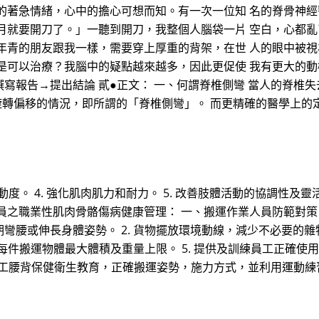
的著急情緒，心中的擔心可想而知。有一次一位知 名的脊骨神經
月就要開刀了。」一聽到開刀，我整個人腦袋一片 空白，心都
年青的朋友跟我一樣，需要穿上厚重的背架，在世 人的眼中被
是可以治療？我腦中的疑點越來越多，因此更促使 我有更大的動
寫報告→提出結論 貳●正文： 一、何謂脊椎側彎 當人的脊椎
旋轉偏移的情況，即所謂的「脊椎側彎」。 而更精確的醫學上的
活動度。 4. 強化肌肉肌力和耐力。 5. 改善肢體活動的協調性及靈
之職業性肌肉骨骼傷病健康管理： 一、搬運作業人員防範對策 (一
彎腰或伸長身體姿勢。 2. 貨物擺放環境動線，減少不必要的雜物
定每件搬運物體最大體積及重量上限。 5. 提供及訓練員工正確
教導員工腰背保健衛生教育，正確搬運姿勢，施力方式，並利用運動