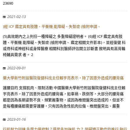
23690
2021-02-13
)經 ICF 鑑定具有肢體、平衡機 能障礙、失智症 (檢附申請、
(5)具效期內之上列任一種障礙之 多重障礙證明者。 (6)經 ICF 鑑定具有肢
體、平衡機 能障礙、失智症 (檢附申請、 鑑定相關文件影本)，並經復健 科
或骨科或神經科或身障醫療 相關科別醫師評估開立診斷書 敘明具有高背輪
椅輔具需求 者。 2
2022-09-01
藥大學新竹附設醫院復健科找主任賴宇亮表示，除了因意外造成的腰背痛
護腰目的 支撐肌肉、限制活動 中國醫藥大學新竹附設醫院復健科找主任賴
宇亮表示，除了因意外造成的腰背痛，如車禍、跌倒等，大部分的腰背痛
都是因為長期姿勢不良、頻繁搬重物，或因為椎間盤突出造成的，但並不
是每種腰痛都需要穿護腰，只有因為急性肌肉拉傷、椎間盤突出、嚴重
2023-01-16
行肌耐力訓練 先學力量控制？還是先加強肌 力？ 阻礙矯正動作的進行 執行