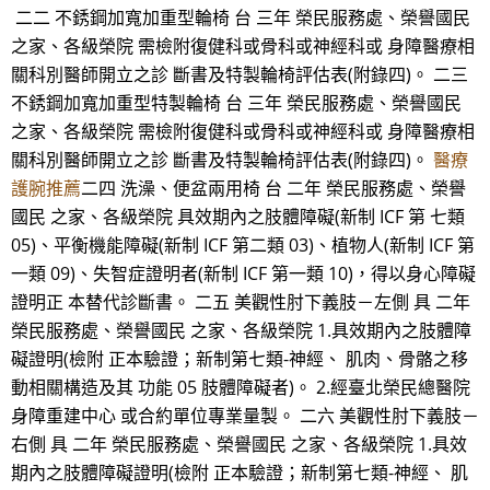
二二 不銹鋼加寬加重型輪椅 台 三年 榮民服務處、榮譽國民
之家、各級榮院 需檢附復健科或骨科或神經科或 身障醫療相
關科別醫師開立之診 斷書及特製輪椅評估表(附錄四)。 二三
不銹鋼加寬加重型特製輪椅 台 三年 榮民服務處、榮譽國民
之家、各級榮院 需檢附復健科或骨科或神經科或 身障醫療相
關科別醫師開立之診 斷書及特製輪椅評估表(附錄四)。
醫療
護腕推薦
二四 洗澡、便盆兩用椅 台 二年 榮民服務處、榮譽
國民 之家、各級榮院 具效期內之肢體障礙(新制 ICF 第 七類
05)、平衡機能障礙(新制 ICF 第二類 03)、植物人(新制 ICF 第
一類 09)、失智症證明者(新制 ICF 第一類 10)，得以身心障礙
證明正 本替代診斷書。 二五 美觀性肘下義肢－左側 具 二年
榮民服務處、榮譽國民 之家、各級榮院 1.具效期內之肢體障
礙證明(檢附 正本驗證；新制第七類-神經、 肌肉、骨骼之移
動相關構造及其 功能 05 肢體障礙者)。 2.經臺北榮民總醫院
身障重建中心 或合約單位專業量製。 二六 美觀性肘下義肢－
右側 具 二年 榮民服務處、榮譽國民 之家、各級榮院 1.具效
期內之肢體障礙證明(檢附 正本驗證；新制第七類-神經、 肌