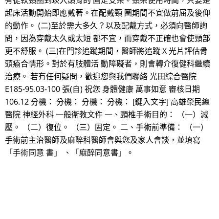
有從軟頸圈到崁入頭骨的 固定支架。頸架使用時間，只要是
起床活動開始即應戴著。在配戴頸 圈期間不宜做前屈及後仰
的動作。 (二)至於需大多久？以及配戴方式，必須向醫師詢
問，因為穿戴太久或太短 都不宜，而穿戴不正確也會使頸部
更不舒服。 (三)在門診追蹤期間，醫師將追蹤 X 光片評估骨
頭瘉合情形。對於有肢體活 動障礙者，則會轉介復健科繼續
治療。 若有任何疑問，歡迎您與我們聯絡 光田綜合醫院
E185-95.03-100 張(自) 祝您 身體健康 萬事如意 審核日期
106.12 分機： 分機： 分機： 分機： [鍵入文字] 高雄榮民總
醫院 神經外科 一般衛教文件 一、頸椎手術目的： （一）減
壓。 （二）復位。 （三）固定。 二、手術前準備： （一）
手術前主治醫師及麻醉科醫師會與您及家人會談，並填寫
「手術同意 書」 、「麻醉同意書」。