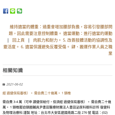
維持適當的體重：過重會增加腰部負擔，容易引發腰部問
題，因此需要注意控制體重。 適當運動：進行適當的運動
|
回上頁
|
肉肌力和耐力。 5. 改善肢體活動的協調性及
靈活度。 6. 適當保護避免反覆受傷。 肆、搬運作業人員之職
業
相關知識
2021-06-02
經 過健保局審核）。 需自費二十幾萬。 1 頸椎
需自費 3-4 萬（可申 讀健保給付，但須經 過健保局審核）。 需自費二十幾
萬。 1 頸椎壓迫頸圈輔具尹書田醫療財團法人書田泌尿科眼科診所 復健科
及物理治療科 謹製 地址：台北市大安區建國南路二段 276 號 電話：(02)