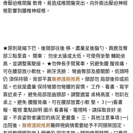
骨壓迫椎間盤 軟骨，易造成椎間盤突出，向外膨出壓迫神經
根影響到腰椎神經根，
★原則是縮下巴、後頸部往後 移，盡量呈後腦勺、肩膀及臀
部三點垂直。 開車： 勿坐太遠或太低。可使用坐墊 輔助坐
高，並調整駕駛座。 ★勿伸長手臂駕車，另避免腰 酸背痛，
可在腰部放小軟枕。 刷牙洗臉： 彎曲臀部及膝關節，低頭時
仍 須保持頸、背部平直
醫療護腕推薦
。頸部勿 局部後仰或前
屈。也就是盡量 保持彎膝勿彎腰的習慣。 工作、看書、寫字
靠近桌子， 避免局部屈曲頸部。調整適當 桌椅高度，勿趴在
桌上。避免 腰酸背痛，可在腰部放置小軟 墊。 3 (一)看書
報、電視 重點說明 圖示 看書報、電視時，請採取良好 坐
姿，不良姿勢會讓您的病況 更嚴重。 三、其他注意事項 (一)
出院後，
醫療護腕推薦
醫師視病情需要給予不同頸架固定，