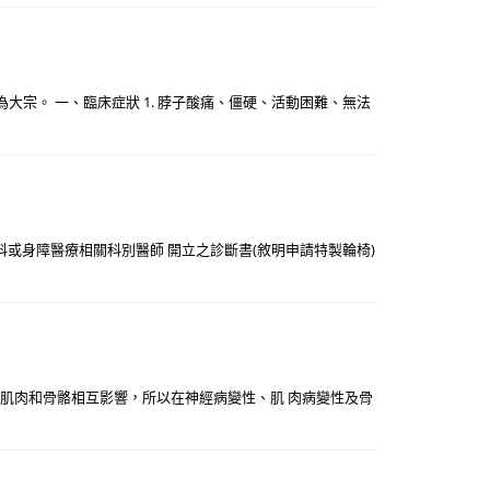
宗。 一、臨床症狀 1. 脖子酸痛、僵硬、活動困難、無法
科或身障醫療相關科別醫師 開立之診斷書(敘明申請特製輪椅)
材肌肉和骨骼相互影響，所以在神經病變性、肌 肉病變性及骨