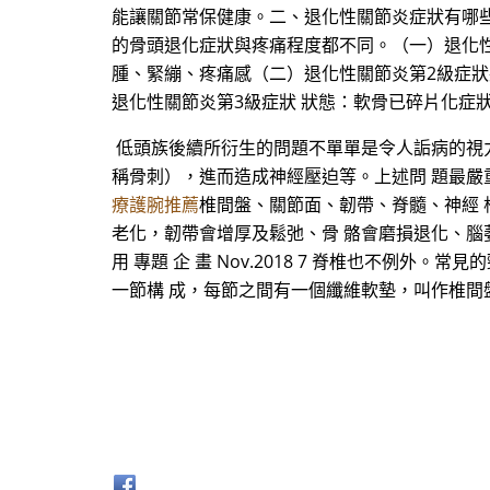
能讓關節常保健康。二、退化性關節炎症狀有哪
的骨頭退化症狀與疼痛程度都不同。（一）退化
腫、緊繃、疼痛感（二）退化性關節炎第2級症
退化性關節炎第3級症狀 狀態：軟骨已碎片化症
低頭族後續所衍生的問題不單單是令人詬病的視力
稱骨刺），進而造成神經壓迫等。上述問 題最嚴
療護腕推薦
椎間盤、關節面、韌帶、脊髓、神經 
老化，韌帶會增厚及鬆弛、骨 骼會磨損退化、腦
用 專題 企 畫 Nov.2018 7 脊椎也不
一節構 成，每節之間有一個纖維軟墊，叫作椎間