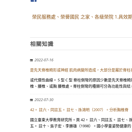
榮民服務處、榮譽國民 之家、各級榮院 1.具效
相關知識
2022-07-16
是先天脊椎畸形或神經 肌肉病變所造成，大部分是屬於脊柱
或代償性曲線。 S 型 C 型 脊柱側彎的原因少數是先天
椎、腰椎、或胸 腰椎處。脊柱側彎的種類可分為功能性與結 
2022-07-30
42。 註六、同註五。 註七、孫鴻明（2007）。分析胸椎脊
國立臺東大學教育研究所。頁 42。 註六、同註五。 註七、
五。 註十、吳子宏、李勝雄（1998）。國小學童姿勢健康的