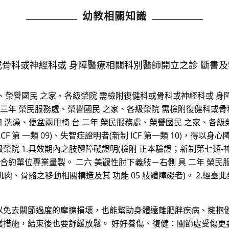
幼教相關知識
或骨科或神經科或 身障醫療相關科別醫師開立之診 斷書及
處、榮譽國民 之家、各級榮院 需檢附復健科或骨科或神經科或 
台 三年 榮民服務處、榮譽國民 之家、各級榮院 需檢附復健科或
 洗澡、便盆兩用椅 台 二年 榮民服務處、榮譽國民 之家、各級榮院 
 ICF 第 一類 09)、失智症證明者(新制 ICF 第一類 10)，
級榮院 1.具效期內之肢體障礙證明(檢附 正本驗證；新制第七類-神
或合約單位專業量製。 二六 美觀性肘下義肢－右側 具 二年 榮民
肌肉、骨骼之移動相關構造及其 功能 05 肢體障礙者)。 2.經
以免去關節過度的摩擦損壞，也能幫助身體遠離肥胖疾病、擁抱
護措施，結束後也要舒緩放鬆。 好好養傷、復健：關節處受傷更