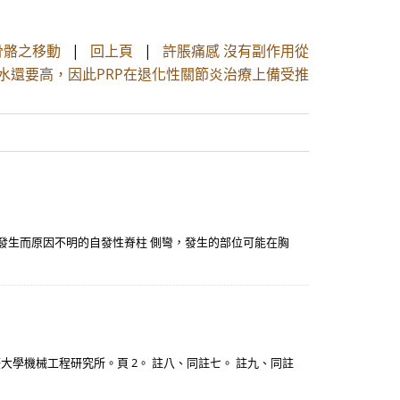
骨骼之移動
|
回上頁
|
許脹痛感 沒有副作用從
水還要高，因此PRP在退化性關節炎治療上備受推
行發生而原因不明的自發性脊柱 側彎，發生的部位可能在胸
大學機械工程研究所。頁 2。 註八、同註七。 註九、同註