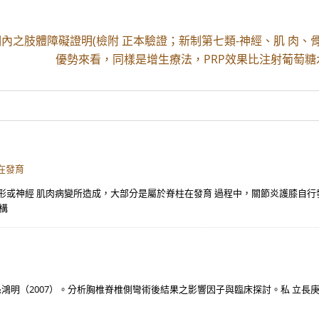
期內之肢體障礙證明(檢附 正本驗證；新制第七類-神經、肌 肉、
優勢來看，同樣是增生療法，PRP效果比注射葡萄糖
在發育
脊椎畸形或神經 肌肉病變所造成，大部分是屬於脊柱在發育 過程中，關節炎護膝自
構
孫鴻明（2007）。分析胸椎脊椎側彎術後結果之影響因子與臨床探討。私 立長庚