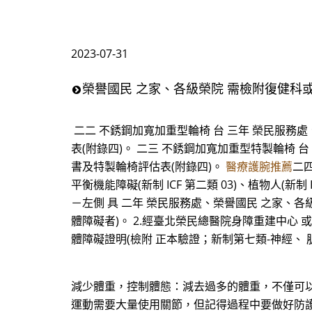
2023-07-31
榮譽國民 之家、各級榮院 需檢附復健科
二二 不銹鋼加寬加重型輪椅 台 三年 榮民服務
表(附錄四)。 二三 不銹鋼加寬加重型特製輪椅 
書及特製輪椅評估表(附錄四)。
醫療護腕推薦
二四
平衡機能障礙(新制 ICF 第二類 03)、植物人(新制
－左側 具 二年 榮民服務處、榮譽國民 之家、各
體障礙者)。 2.經臺北榮民總醫院身障重建中心 
體障礙證明(檢附 正本驗證；新制第七類-神經、 
減少體重，控制體態：減去過多的體重，不僅可
運動需要大量使用關節，但記得過程中要做好防