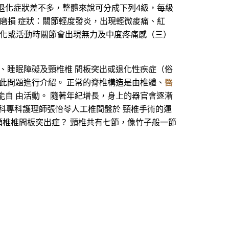
退化症狀差不多，整體來說可分成下列4級，每級
磨損 症狀：關節輕度發炎，出現輕微痠痛、紅
變化或活動時關節會出現無力及中度疼痛感（三）
、睡眠障礙及頸椎椎 間板突出或退化性疾症（俗
此問題進行介紹。 正常的脊椎構造是由椎體、
醫
自 由活動。 隨著年紀增長，身上的器官會逐漸
外科專科護理師張怡苓人工椎間盤於 頸椎手術的運
何謂頸椎椎間板突出症？ 頸椎共有七節，像竹子般一節