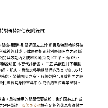
特製輪椅評估表(附錄四)。
身障醫療相關科別醫師開立之診 斷書及特製輪椅評估
骨科或神經科或 身障醫療相關科別醫師開立之診 斷
具效期內之肢體障礙(新制 ICF 第 七類 05)、
得以身心障礙證明正 本替代診斷書。 二五 美觀性肘下義肢
經、 肌肉、骨骼之移動相關構造及其 功能 05 肢
服務處、榮譽國民 之家、各級榮院 1.具效期內之肢
臺北榮民總醫院身障重建中心 或合約單位專業量製。
健康。重複使用的關節需要放鬆：也許因為工作或
要好好養護，
關節炎支架
擁有足夠的休息與復健才