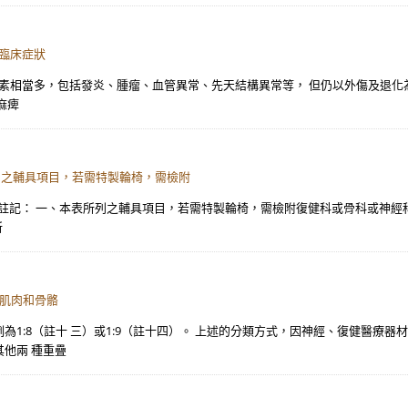
、臨床症狀
素相當多，包括發炎、腫瘤、血管異常、先天結構異常等， 但仍以外傷及退化為大
麻痺
列之輔具項目，若需特製輪椅，需檢附
榮院 註記： 一、本表所列之輔具項目，若需特製輪椅，需檢附復健科或骨科或神經
所
材肌肉和骨骼
1:8（註十 三）或1:9（註十四）。 上述的分類方式，因神經、復健醫療器
他兩 種重疊