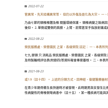
2022-07-22
管異常、先天結構異常等， 但仍以外傷及退化為大宗。 一
乃由七節的頸椎椎體及椎 間盤環繞保護。 頸椎病變之致病因
後仰。 2. 單側或雙側的肩膀，上臂、前臂甚至手指放射痛或
2022-08-22
榮民服務處、榮譽國民 之家、各級榮院 註記： 一、本表所
七九 膠頭 只 消耗品 榮民服務處、榮譽國民 之家、各級
及特製輪椅評估表(附錄四)等資料報會專案審核。 二、本表
2021-08-23
或1:9（註十四）。 上述的分類方式，因神經、復健醫療器
在青少年期骨骼生長快速時才被發現，此時期男與女發生比例為
性病變性的脊椎側彎病患中（註十五），某一種疾病可能與其