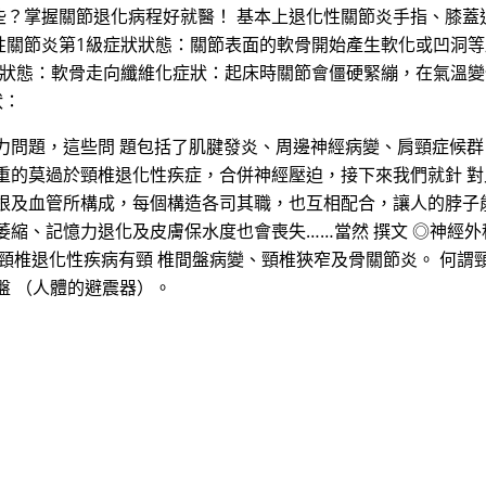
些？掌握關節退化病程好就醫！ 基本上退化性關節炎手指、膝蓋
性關節炎第1級症狀狀態：關節表面的軟骨開始產生軟化或凹洞等
狀狀態：軟骨走向纖維化症狀：起床時關節會僵硬緊繃，在氣溫
狀：
問題，這些問 題包括了肌腱發炎、周邊神經病變、肩頸症候群
重的莫過於頸椎退化性疾症，合併神經壓迫，接下來我們就針 對
根及血管所構成，每個構造各司其職，也互相配合，讓人的脖子能
萎縮、記憶力退化及皮膚保水度也會喪失……當然 撰文 ◎神經
例外。常見的頸椎退化性疾病有頸 椎間盤病變、頸椎狹窄及骨關節炎。 
盤 （人體的避震器）。