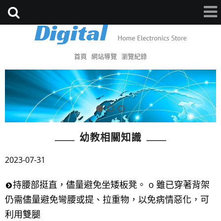
首頁
網站導覽
瀏覽紀錄
幼教相關知識
2023-07-31
持腰部挺直，儘量避免坐矮板凳。 o 雖已穿著背架
仍需儘量避免彎腰或提、拉重物，以免病情惡化，可
利用雙腿