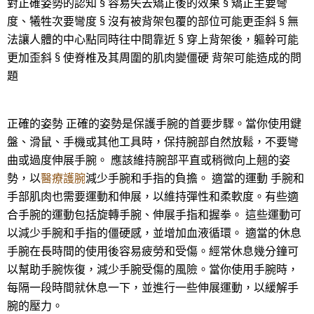
對正確姿勢的認知 § 容易失去矯正後的效果 § 矯正主要彎
度、犧牲次要彎度 § 沒有被背架包覆的部位可能更歪斜 § 無
法讓人體的中心點同時往中間靠近 § 穿上背架後，軀幹可能
更加歪斜 § 使脊椎及其周圍的肌肉變僵硬 背架可能造成的問
題
正確的姿勢 正確的姿勢是保護手腕的首要步驟。當你使用鍵
盤、滑鼠、手機或其他工具時，保持腕部自然放鬆，不要彎
曲或過度伸展手腕。 應該維持腕部平直或稍微向上翹的姿
勢，以
醫療護腕
減少手腕和手指的負擔。 適當的運動 手腕和
手部肌肉也需要運動和伸展，以維持彈性和柔軟度。有些適
合手腕的運動包括旋轉手腕、伸展手指和握拳。 這些運動可
以減少手腕和手指的僵硬感，並增加血液循環。 適當的休息
手腕在長時間的使用後容易疲勞和受傷。經常休息幾分鐘可
以幫助手腕恢復，減少手腕受傷的風險。當你使用手腕時，
每隔一段時間就休息一下，並進行一些伸展運動，以緩解手
腕的壓力。