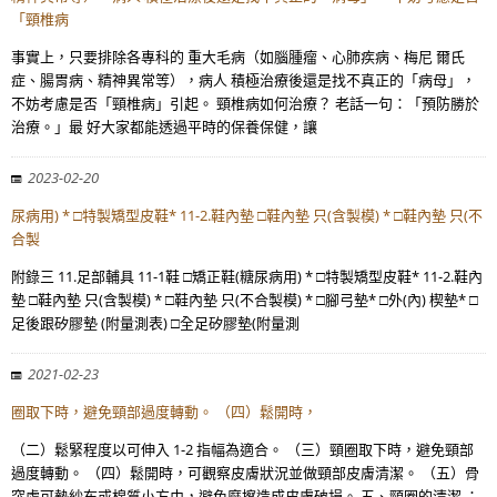
「頸椎病
事實上，只要排除各專科的 重大毛病（如腦腫瘤、心肺疾病、梅尼 爾氏
症、腸胃病、精神異常等），病人 積極治療後還是找不真正的「病母」，
不妨考慮是否「頸椎病」引起。 頸椎病如何治療？ 老話一句：「預防勝於
治療。」最 好大家都能透過平時的保養保健，讓
2023-02-20
尿病用) * □特製矯型皮鞋* 11-2.鞋內墊 □鞋內墊 只(含製模) * □鞋內墊 只(不
合製
附錄三 11.足部輔具 11-1鞋 □矯正鞋(糖尿病用) * □特製矯型皮鞋* 11-2.鞋內
墊 □鞋內墊 只(含製模) * □鞋內墊 只(不合製模) * □腳弓墊* □外(內) 楔墊* □
足後跟矽膠墊 (附量測表) □全足矽膠墊(附量測
2021-02-23
圈取下時，避免頸部過度轉動。 （四）鬆開時，
（二）鬆緊程度以可伸入 1-2 指幅為適合。 （三）頸圈取下時，避免頸部
過度轉動。 （四）鬆開時，可觀察皮膚狀況並做頸部皮膚清潔。 （五）骨
突處可墊紗布或棉質小方巾，避免磨擦造成皮膚破損。 五、頸圈的清潔 ：