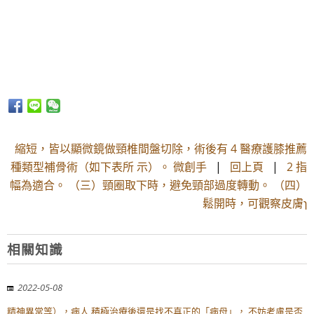
縮短，皆以顯微鏡做頸椎間盤切除，術後有 4 醫療護膝推薦
種類型補骨術（如下表所 示）。 微創手
|
回上頁
|
2 指
幅為適合。 （三）頸圈取下時，避免頸部過度轉動。 （四）
鬆開時，可觀察皮膚ɿ
相關知識
2022-05-08
精神異常等），病人 積極治療後還是找不真正的「病母」， 不妨考慮是否