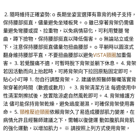
2. 隨時維持正確姿勢: o 長期坐姿宜選擇有靠背的椅子支持，
保持腰部挺直，儘量避免坐矮板凳。 o 雖已穿著背架仍需儘
量避免彎腰或提、拉重物，以免病情惡化，可利用雙腿 彎
曲，蹲下撿物，保持腰部挺直以降低傷害。 o 無論站立或坐
下，注意保持腰部挺直儘量勿扭曲腰部。 o 平躺時以圓滾式
翻身維持腰部平直，不要扭曲腰部以避免
VISTA頸圈
加重傷
害。 3. 若覺酸痛不適，可暫時脫下背架並躺下休息。 4. 背架
若因活動而向上抬起時，可將背架向下拉回原點固定即可。
貼心小叮嚀 1. 勿自行調整背架。 2. 建議依照醫師醫囑落實背
架穿著的時間（數週或數月）。 3. 背架清潔方法 每週使用中
性清潔劑擦拭後，放置陰涼處自然風乾即可。 4. 背架維護方
法 儘可能保持背架乾燥，避免過度潮濕，可確保背架使用壽
命。 5.
頸椎壓迫頸圈
依賴背架久了易造成腰部肌力變差，在
病情允許且經醫師建議之下，需輔以復健運 動如腹肌與背肌
的強化運動，以增加肌力。 ※ 請按照上列方式使用背架，