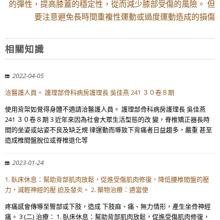
的彈性，提高膝蓋的穩定性，從而減少膝部受傷的風險。 但
要注意避免長時間重複性運動或過度運動造成的損傷
相關知識
2022-04-05
洽醫護人員。 護理部骨科病房護理長 吳佳燕 241 ３０卷８期
使用背架如覺得身體不適請洽醫護人員。 護理部骨科病房護理長 吳佳燕
241 ３０卷８期 3 近年來因為社會大眾生活型態的改 變，脊椎矯正器長時
間的坐姿或站姿不良及缺乏規 律運動而導致下背痛者日益趨多，嚴重 甚至
造成椎間盤脫位或脊椎退化等
2023-01-24
1. 臥床休息：幫助背部肌肉放鬆，促進受傷肌肉修復，降低腰椎間盤的壓
力，減輕神經的壓 迫及發炎。 2. 藥物治療：適當使
疼痛感會傳導至臀部或下肢，造成 下肢麻、痛、無力情形，產生坐骨神經
痛。 3 (二) 治療： 1. 臥床休息：幫助背部肌肉放鬆，促進受傷肌肉修復，