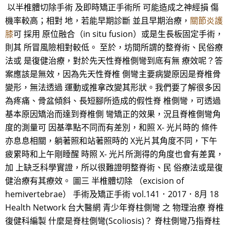
以半椎體切除手術 及即時矯正手術所 可能造成之神經損 傷
機率較高；相對 地，若能早期診斷 並且早期治療，
關節炎護
膝
可 採用 原位融合（in situ fusion）或是生長板固定手術，
則其 所冒風險相對較低。 至於，坊間所謂的整脊術、民俗療
法或 是復健治療，對於先天性脊椎側彎到底有無 療效呢？答
案應該是無效，因為先天性脊椎 側彎主要病變原因是脊椎骨
變形，無法透過 運動或推拿改變其形狀。我們要了解很多因
為疼痛、骨盆傾斜、長短腳所造成的假性脊 椎側彎，可透過
基本原因矯治而達到脊椎側 彎矯正的效果，況且脊椎側彎角
度的測量可 因基準點不同而有差別，和照 X- 光片時的 條件
亦息息相關，躺著照和站著照時的 X光片其角度不同，下午
疲累時和上午剛睡醒 時照 X- 光片所測得的角度也會有差異，
加 上缺乏科學實證，所以很難證明整脊術、民 俗療法或是復
健治療有其療效。 圖三 半椎體切除 （excision of
hemivertebrae） 手術及矯正手術 vol.141．2017．8月 18
Health Network 台大醫網 青少年脊柱側彎 之 物理治療 脊椎
復健科編製 什麼是脊柱側彎(Scoliosis)？ 脊柱側彎乃指脊柱