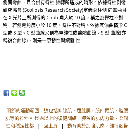
側面彎曲，且合併有脊柱 旋轉所造成的畸形。依據脊柱側彎
研究協會 (Scoliosis Research Society)定義脊柱側 向彎曲且
在 X 光片上所測得的 Cobb 角大於 10 度，稱之為脊柱不對
稱，若側彎角度小於 10 度，脊柱不對稱。依據其偏曲情形 C
型或 S 型。C 型曲線又稱為單純性或整體曲線。S 型 曲線(亦
稱複合曲線)，則是一原發性與續發 性，
關節的運動範圍。這包括伸膝肌、屈膝肌、股四頭肌、髂腰
肌等的拉伸。 經過以上的復健訓練，膝蓋的肌肉力量、柔韌
性和穩定性都
|
回上頁
|
動有助於加強肌肉，維持韌帶