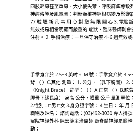
四肢輕癱甚至重癱、大小便失禁、呼吸麻痺導致死亡。
神經傳導及肌電圖：判斷頸椎神經根病變及影響範圍，以便
77 號 壢 新 凡 事 用 心 對 您 無 限 關
無效或是相當明顯而嚴重的 症狀，臨床醫師則會
注射。 2. 手術治療：一旦保守治療 4~6 
手掌寬介於 2.5~3 英吋。 M 號：手掌寬介於 3.5～4
背 （ ）C.其他 測量： 1. 公分，（乳下胸圍） 
（Knight Brace） 背型：（ ）A.正常 （ ）
胛骨下緣長度） 身高 公分，體重 公斤 量測單
2.性別：□男 □女 3.身分證字號： 4.生日： 年 
職稱及姓名： 諮詢電話：(03)492-3030 專人掛號
醫院神經外科 陳宏龍主治醫師 頸脊髓神經是腦
動；