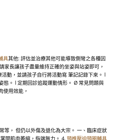
輔具
其他: 評估並治療其他可能導致側彎之各種因
之前，請家長讓孩子盡量維持正確的坐姿與站姿即可，
活動，並請孩子自行將活動寫 筆記記錄下來。 l
態。 l 定期回診追蹤運動情形。 Ø 常見問題與
肌肉使用效能，
常等， 但仍以外傷及退化為大宗。 一、臨床症狀
或掌間肌肉萎縮，指端無力。 4.
頸椎壓迫頸圈輔具