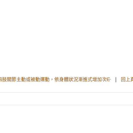
四肢關節主動或被動運動，依身體狀況漸進式增加次ᣰ
|
回上