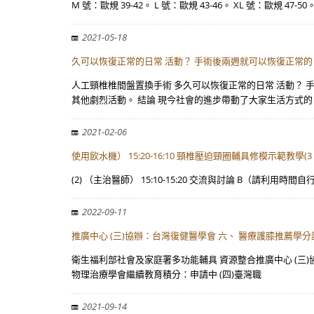
M 號：歐規 39-42。 L 號：歐規 43-46。 XL 號：歐規 47-50
2021-05-18
久可以恢復正常的日常 活動？ 手術後兩週就可以恢復正常的
人工頸椎椎間盤置換手術 多久可以恢復正常的日常 活動？ 
其他劇烈活動。 結論 現今社會的進步帶動了大家生活方式的
2021-02-06
使用飲水機） 15:20-16:10 頸椎壓迫頸圈輔具修模示範教學(3
(2) （主治醫師） 15:10-15:20 交流與討論 B（請利用時間
2022-09-11
推廣中心 (三)協辦：台灣復健醫學會 六、 醫療護膝推薦學分
衛生福利部社會及家庭署多功能輔具 資源整合推廣中心 (三)協
物理治療學會繼續教育積分：申請中 (四)臺灣職
2021-09-14