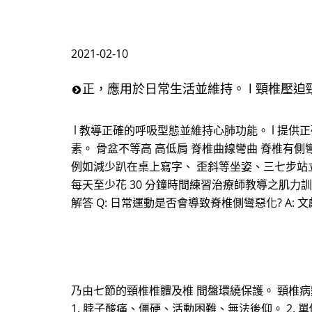
2021-02-10
正，應用於日常生活並維持。 l 頸椎壓迫
l 教導正確的呼吸型態並維持心肺功能。 l 提供
素。 骨盆不等高 高低肩 脊椎曲線彎曲 脊椎有側
例如減少趴在桌上寫字、 歪斜等坐姿、三七步站立
每天至少花 30 分鐘時間練習治療師教導之肌力訓
解答 Q: 日常運動是否會導致脊椎側彎惡化? 
乃由七節的頸椎椎體及椎 間盤環繞保護。 頸椎
1. 脖子酸痛、僵硬、活動困難、無法後仰。 2.