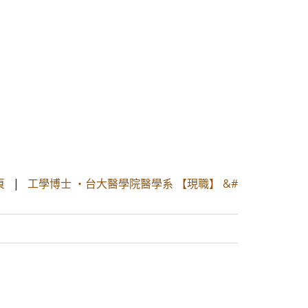
頁
|
工學博士 ・台大醫學院醫學系 【現職】 &#