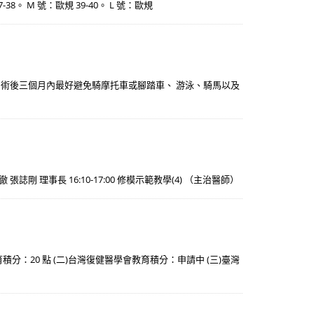
37-38。 M 號：歐規 39-40。 L 號：歐規
 術後三個月內最好避免騎摩托車或腳踏車、 游泳、騎馬以及
 張誌剛 理事長 16:10-17:00 修模示範教學(4) （主治醫師）
分：20 點 (二)台灣復健醫學會教育積分：申請中 (三)臺灣