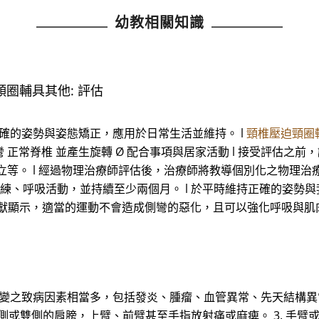
幼教相關知識
頸圈輔具其他: 評估
正確的姿勢與姿態矯正，應用於日常生活並維持。 l
頸椎壓迫頸圈
彎 正常脊椎 並產生旋轉 Ø 配合事項與居家活動 l 接受評估
等。 l 經過物理治療師評估後，治療師將教導個別化之物理治療
練、呼吸活動，並持續至少兩個月。 l 於平時維持正確的姿勢與姿
A: 文獻顯示，適當的運動不會造成側彎的惡化，且可以強化呼吸與
病變之致病因素相當多，包括發炎、腫瘤、血管異常、先天結構異
 單側或雙側的肩膀，上臂、前臂甚至手指放射痛或麻痺。 3. 手臂