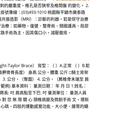
刺的嚴重度，椎孔是否狹窄及椎間盤 的變化。 2.
專線：(03)493-1010 桃園縣平鎮市廣泰路
4. 核磁共振造影（MRI）：診斷的利器，若是保守治療
保守治療：如藥物、復健、整脊術、頸圈護具、局部
以前路手術為主，因其傷口小，減壓徹底，
Taylor Brace） 背型：（ ）A.正常 （ ）B.駝
至 肩胛骨脊長度） 身高 公分，體重 公斤 □騎士背架
骨圍） 3. 公分，（臀圍） 4. 公分，（薦椎骨末端至 肩
例) 基本資料： 量測日期： 年 月 日 1.姓名：
 頸周長: 吋 肩高點至下巴: 吋 量測單位： 量測人員
用 心 對 您 無 限 關 心 頸椎病變及微創手術 文‧壢新
、心跳、四肢的運動感覺功能、大小便、腸胃的蠕