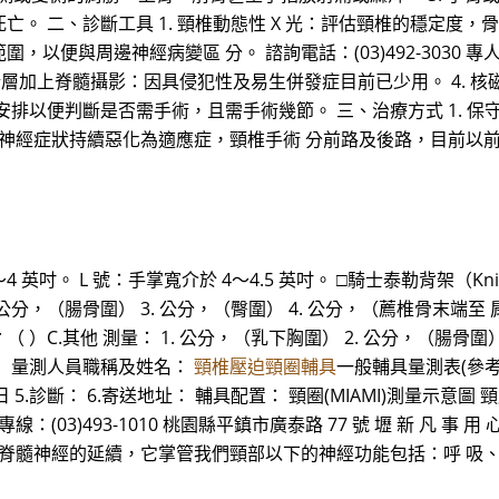
 二、診斷工具 1. 頸椎動態性 X 光：評估頸椎的穩定度，骨
與周邊神經病變區 分。 諮詢電話：(03)492-3030 專人掛號
 心 3. 電腦斷層加上脊髓攝影：因具侵犯性及易生併發症目前已少用。 
安排以便判斷是否需手術，且需手術幾節。 三、治療方式 1. 
週無效或神經症狀持續惡化為適應症，頸椎手術 分前路及後路，目前
 英吋。 L 號：手掌寬介於 4～4.5 英吋。 □騎士泰勒背架（Knight-
2. 公分，（腸骨圍） 3. 公分，（臀圍） 4. 公分，（薦椎骨末端
B.駝背 （ ）C.其他 測量： 1. 公分，（乳下胸圍） 2. 公分，（腸
位： 量測人員職稱及姓名：
頸椎壓迫頸圈輔具
一般輔具量測表(參考範
月 日 5.診斷： 6.寄送地址： 輔具配置： 頸圈(MIAMI)測量示意圖
專線：(03)493-1010 桃園縣平鎮市廣泰路 77 號 壢 新 凡 事 
幹脊髓神經的延續，它掌管我們頸部以下的神經功能包括：呼 吸