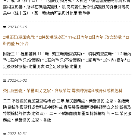
三）或1:9（註十四）。 上述的分類方式，因神經、復健醫療器材肌肉和骨
骼相互影響，所以在神經病變性、肌 肉病變性及骨性病變性的脊椎側彎病
患中（註十五），某一種疾病可能與其他兩 種重疊
2023-05-16
□矯正鞋(糖尿病用) * □特製矯型皮鞋* 11-2.鞋內墊 □鞋內墊 只(含製模) * □
鞋內墊 只(不合
附錄三 11.足部輔具 11-1鞋 □矯正鞋(糖尿病用) * □特製矯型皮鞋* 11-2.鞋內
墊 □鞋內墊 只(含製模) * □鞋內墊 只(不合製模) * □腳弓墊* □外(內) 楔墊* □
足後跟矽膠墊 (附量測表) □全足矽膠墊(附量測
2022-05-02
榮民服務處、榮譽國民 之家、各級榮院 需檢附復健科或骨科或神經科
二二 不銹鋼加寬加重型輪椅 台 三年 榮民服務處、榮譽國民 之家、各級榮
院 需檢附復健科或骨科或神經科或 身障醫療相關科別醫師開立之診 斷書及
特製輪椅評估表(附錄四)。 二三 不銹鋼加寬加重型特製輪椅 台 三年 榮民服
務處、榮譽國民 之家、各級
2022-10-31