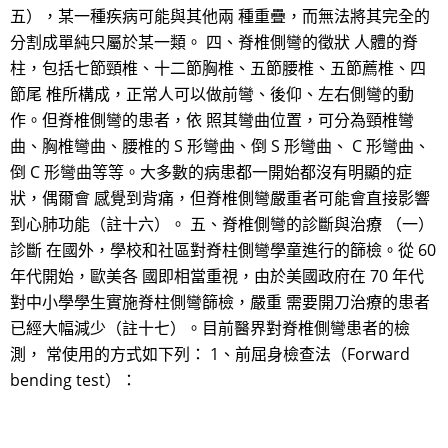
五），某一種疾病可能與其他兩 種重疊，而無法將其完全的
分割成單純只屬於某一類。 四、脊椎側彎的徵狀 人體的脊
柱，包括七節頸椎、十二節胸椎、五節腰椎、五節薦椎、四
節尾 椎所構成，正常人可以做前彎、後仰、左右側彎的動
作。但脊椎側彎的患者，依 照其彎曲位置，可分為頸椎彎
曲、胸椎彎曲、腰椎的 S 形彎曲、倒 S 形彎曲、 C 形彎曲、
倒 C 形彎曲等等。大多數的病患都一開始都沒有明顯的症
狀，偶爾會 感覺到背痛，但脊椎側彎嚴重者可能會直接影響
到心肺功能（註十六）。 五、脊椎側彎的診斷與治療 （一）
診斷 在國外，學校和社區對脊柱側彎學童進行的篩檢。從 60
年代開始，歐美各 國即相當重視，由於美國政府在 70 年代
對中小學學生實施脊柱側彎篩檢，嚴重 需要開刀治療的患者
已經大幅減少（註十七）。目前醫界對脊椎側彎患者的檢
測， 常使用的方式如下列： 1、前屈身檢查法（Forward
bending test）：