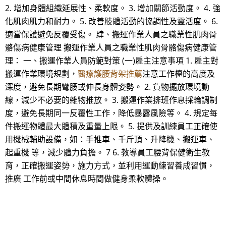
2. 增加身體組織延展性、柔軟度。 3. 增加關節活動度。 4. 強
化肌肉肌力和耐力。 5. 改善肢體活動的協調性及靈活度。 6.
適當保護避免反覆受傷。 肆、搬運作業人員之職業性肌肉骨
骼傷病健康管理 搬運作業人員之職業性肌肉骨骼傷病健康管
理： 一、搬運作業人員防範對策 (一)雇主注意事項 1. 雇主對
搬運作業環境規劃，
醫療護腰背架推薦
注意工作檯的高度及
深度，避免長期彎腰或伸長身體姿勢。 2. 貨物擺放環境動
線，減少不必要的雜物推放。 3. 搬運作業排班作息採輪調制
度，避免長期同一反覆性工作，降低暴露風險等。 4. 規定每
件搬運物體最大體積及重量上限。 5. 提供及訓練員工正確使
用機械輔助設備，如：手推車、千斤頂、升降機、搬運車、
起重機 等，減少體力負擔。 7 6. 教導員工腰背保健衛生教
育，正確搬運姿勢，施力方式，並利用運動練習養成習慣，
推廣 工作前或中間休息時間做健身柔軟體操。