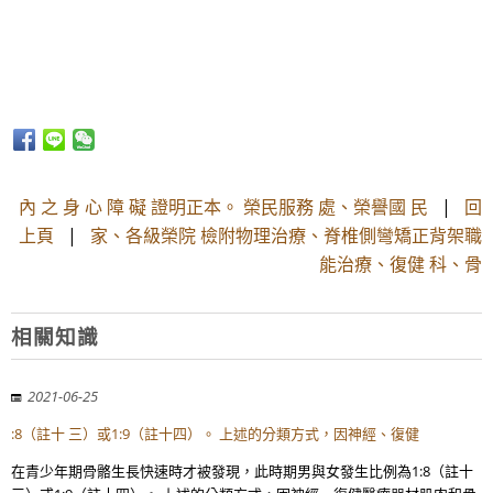
內 之 身 心 障 礙 證明正本。 榮民服務 處、榮譽國 民
|
回
上頁
|
家、各級榮院 檢附物理治療、脊椎側彎矯正背架職
能治療、復健 科、骨
相關知識
2021-06-25
:8（註十 三）或1:9（註十四）。 上述的分類方式，因神經、復健
在青少年期骨骼生長快速時才被發現，此時期男與女發生比例為1:8（註十