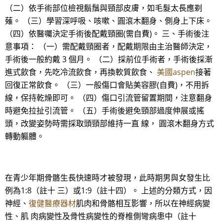
（二）依手術部位檢視鬍鬚與頸部皮膚，如毛髮太長應剃
薙。 （三）學習深呼吸、咳嗽、圓滾木翻身、側身上下床。
（四）依醫囑決定手術後配戴頸圈(需自費)。 三、手術後注
意事項： （一）需配戴頸圈者，配戴期限由主治醫師決定，
手術後一般約戴 3 個月。 （二）採前位手術者，手術後採漸
進式飲食，先吃冷流飲食，再換軟質飲食、
美國aspen
接著
回復正常飲食。 （三）一般傷口會貼美容膠(自費)，不用拆
線，保持乾燥即可。 （四）傷口引流管留置期間，注意翻身
時避免拉扯引流管。 （五）手術後避免頸部過度伸展或搖
頭，改變姿勢時需採取頭頸部維持一直 線， 圓滾木翻身方式
轉動軀體。
在青少年期骨骼生長快速時才被發現，此時期男與女發生比
例為1:8（註十 三）或1:9（註十四）。 上述的分類方式，因
神經、
復健醫療器材
肌肉和骨骼相互影響，所以在神經病變
性、肌 肉病變性及骨性病變性的脊椎側彎病患中（註十