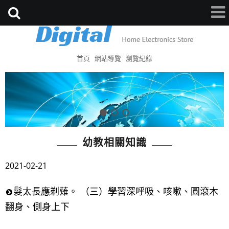
首頁
網站導覽
瀏覽紀錄
幼教相關知識
2021-02-21
髮太長應剃薙。 （三）學習深呼吸、咳嗽、圓滾木
翻身、側身上下