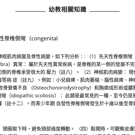
幼教相關知識
椎側彎（congenital
病變及骨性病變，如下列分析：: （1）先天性脊椎側彎（congeni
rtebra）異常： 屬於先天性異常疾病，是脊椎的某一側的發展不
的脊椎承受很大的 壓力（註八）。 （2）神經肌肉病變： 現代
等病 症（註九）。例如：小兒麻痺、肌肉萎縮、腦性麻痺、神經
 （Osteochonorodystrophy）和胸廓成形術或膿胸之胸廓後遺
側彎（idiopathic scoliosis）： 此類是最常見的一種
（註十二）。而青少年期 自發性脊椎側彎發生於十歲以後至骨
（三）頸圈取下時，避免頸部過度轉動。 （四）鬆開時，可觀察皮