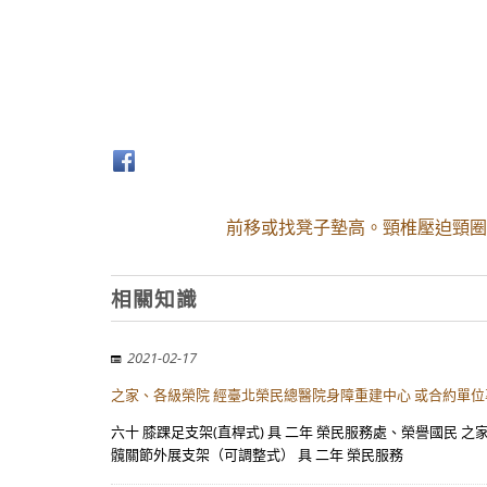
前移或找凳子墊高。頸椎壓迫頸圈
相關知識
2021-02-17
之家、各級榮院 經臺北榮民總醫院身障重建中心 或合約單
六十 膝踝足支架(直桿式) 具 二年 榮民服務處、榮譽國民 
髖關節外展支架（可調整式） 具 二年 榮民服務