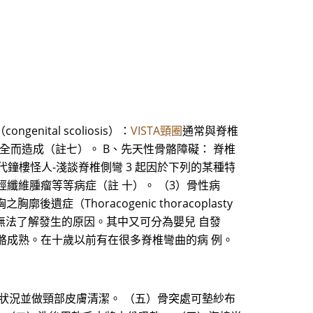
tal scoliosis）：
VISTA頸圈
通常與脊椎
完全而造成（註七）。 B、先天性骨骼障礙： 脊椎
鐘樓怪人-淺談脊椎側彎 3 起因於下列的某種特
纖維腫瘤等等病症（註 十）。 （3）骨性病
症（Thoracogenic thoracoplasty
，至今仍是無法了解發生的原因。其中又可分為嬰兒 自發
骼成熟。在十歲以前有在很多脊椎彎曲的病 例。
膚狀況並做頸部皮膚清潔。 （五）骨突處可墊紗布