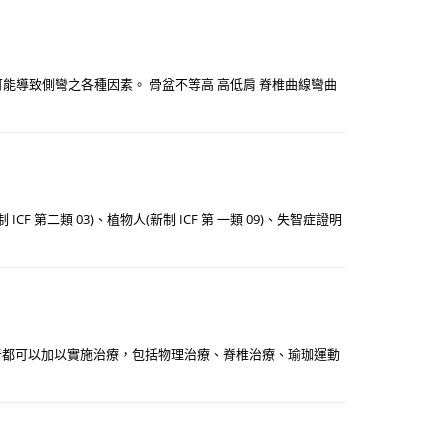
可能導致側彎之各種因素。 骨盆不等高 高低肩 脊椎曲線彎曲
 第二類 03)、植物人(新制 ICF 第 一類 09)、失智症證明
者都可以加以實施治療，包括物理治療、脊椎治療、瑜珈運動