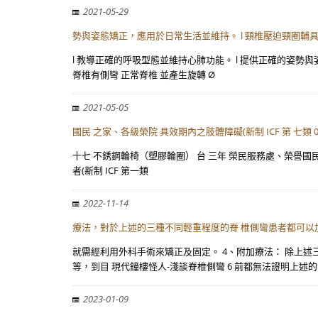
2021-05-29
勢與姿態矯正，應用於日常生活並維持。 l 頸椎壓迫頸圈輔
l 教導正確的呼吸型態並維持心肺功能。 l 提供正確的姿勢
脊椎有側彎 正常脊椎 並產生旋轉 Ø
2021-05-05
國民 之家、各級榮院 具效期內之肢體障礙(新制 ICF 第 七類 0
十七 不銹鋼輪椅（塑膠輪圈） 台 三年 榮民服務處、榮譽國民 之家、
者(新制 ICF 第一類
2022-11-14
療法，對於上述的三種不同輕重程度的脊 椎側彎患者都可以
就需經利用外科手術來矯正及固定。 4、附加療法： 除上
等，到目 現代鐘樓怪人-淺談脊椎側彎 6 前都無法證明上述
2023-01-09