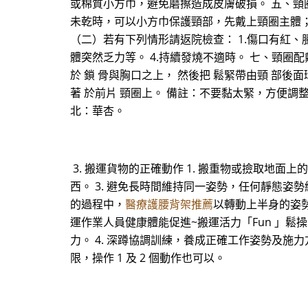
或棉質小方巾，避免磨擦造成皮膚破損。 五、頸
未乾時，可以小方巾保護頸部，先戴上頸圈主體；
（二）若有下列情形請返院檢查： 1.傷口有紅、
體突然乏力等。 4.持續發燒不適時。 七、頸圈配戴
於 鎖 骨與胸口之上， 然後把 鬆緊帶由頸 部後面
著 於前片 頸圈上。 備註：不要黏太緊，方便調整。
北：華杏。
3. 搬運貨物的正確動作 1. 搬重物或撿取地
西。 3. 避免長時間維持同一姿勢，任何靜態姿勢
的過程中，
醫療護腰背架推薦
以轉動上半身的姿勢
運作業人員健康體能促進~搬運活力「Fun 」鬆操~
力。 4. 深蹲協調訓練，養成正確工作姿勢及施力
限，操作 1 及 2 個動作也可以。