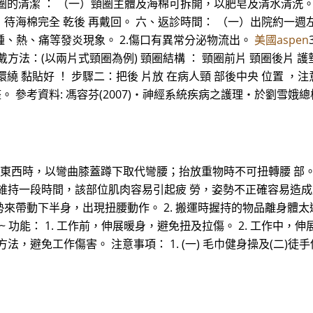
圈的清潔 ： （一）頸圈主體及海棉可拆開，以肥皂及清水清洗。
待海棉完全 乾後 再戴回。 六、返診時間： （一）出院約一
腫、熱、痛等發炎現象。 2.傷口有異常分泌物流出。
美國aspen
方法：(以兩片式頸圈為例) 頸圈結構 ： 頸圈前片 頸圈後片 護
環繞 黏貼好 ！ 步驟二：把後 片放 在病人頸 部後中央 位置 
 參考資料: 馮容芬(2007)‧神經系統疾病之護理‧於劉雪娥總校閱
面上的東西時，以彎曲膝蓋蹲下取代彎腰；抬放重物時不可扭轉腰 部。
維持一段時間，該部位肌肉容易引起疲 勞，姿勢不正確容易造成肌肉
來帶動下半身，出現扭腰動作。 2. 搬運時握持的物品離身體太遠。
 功能： 1. 工作前，伸展暖身，避免扭及拉傷。 2. 工作中，
方法，避免工作傷害。 注意事項： 1. (一) 毛巾健身操及(二