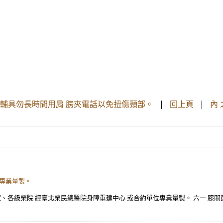
輔具勿長時間用肩 膀夾電話以免扭傷頸部。
|
回上頁
|
內 
位專業量製。
之家、各級榮院 經臺北榮民總醫院身障重建中心 或合約單位專業量製。 六一 膝關