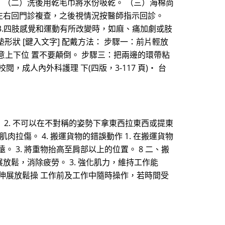
 （二）洗後用乾毛巾將水份吸乾。 （三）海棉尚
週左右回門診複查，之後視情況按醫師指示回診。
3.四肢感覺和運動有所改變時，如麻、痛加劇或肢
墊形狀 [鍵入文字] 配戴方法： 步驟一：前片輕放
，注意上下位 置不要顛倒。 步驟三：把兩邊的環帶粘
，成人內外科護理 下(四版，3-117 頁)‧ 台
 2. 不可以在不對稱的姿勢下拿東西拉東西或提東
拉傷。 4. 搬運貨物的錯誤動作 1. 在搬運貨物
 3. 將重物抬高至肩部以上的位置。 8 二、搬
伸展放鬆，消除疲勞。 3. 強化肌力，維持工作能
)徒手伸展放鬆操 工作前及工作中隨時操作，若時間受