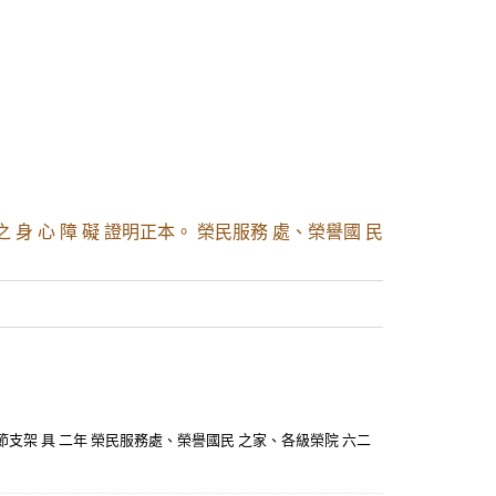
之 身 心 障 礙 證明正本。 榮民服務 處、榮譽國 民
節支架 具 二年 榮民服務處、榮譽國民 之家、各級榮院 六二