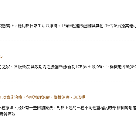
具
與姿態矯正，應用於日常生活並維持。 l 頸椎壓迫頸圈輔具其他: 評估並治療其他
5
各級榮院 具效期內之肢體障礙(新制 ICF 第 七類 05)、平衡機能障礙(新制 ICF
加以實施治療，包括物理治療、脊椎治療、瑜珈運
述三種療法，另外有一些附加療法，對於上述的三種不同輕重程度的脊 椎側彎患
的實質療效