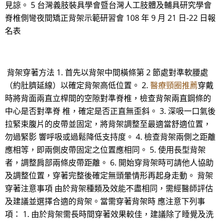
見諒。 5 台灣義肢裝具學會暨台灣人工肢體及輔具研究學會
脊椎側彎夜間矯正背架示範研習會 108 年 9 月 21 日-22 日報
名表
背架穿著方法 1. 首先以背架中間橫條第 2 節處對準軟腰處
（約肚臍延線）以確定背架高低位置。 2.
醫療頸圈推薦
穿戴
時將背面兩直立桿間的空隙對準脊椎，檢查背架兩直鋼條的
中心是否對準脊 椎，確定是否正直無歪斜。 3. 深吸一口氣後
拉緊束腹片的皮帶並固定，將背架調整至最適當舒適位置，
勿過緊影 響呼吸或過鬆降低支持度。 4. 檢查背架兩側之距離
應相等，即兩側皮帶固定之位置應相同。 5. 使用長型背架
者，調整肩部兩條皮帶距離。 6. 開始穿背架時可請他人協助
及調整位置，穿著完整後確定無頭暈情形再起身走動。 背架
穿著注意事項 由於背架種類及效能不盡相同，需經醫師評估
及建議並選擇合適的背架。當需穿著背架時 應注意下列事
項： 1. 由於背架需長時間穿著效果較佳，建議除了睡覺及洗