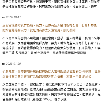
都是因為長期姿勢不良、頻繁搬重物，或因為椎間盤突出造成的，但並不
是每種腰痛都需要穿護腰，只有因為急性肌肉拉傷、椎間盤突出、嚴重
2022-10-17
反而會讓腰背肌群萎縮、無力，就像有些人腳骨折打石膏，石膏拆掉後一
開始會覺得腳沒力，就是因為腳太久沒使用，肌肉萎縮
不少民眾因為害怕不用護腰，腰就會痛，幾乎一整天都戴著，長期下來離
不開護腰，反而會讓腰背肌群萎縮、無力，就像有些人腳骨折打石膏，石
膏拆掉後一開始會覺得腳沒力，就是因為腳太久沒使用，肌肉萎縮了。 姿
勢不正確 多是腰痛主因 賴宇亮表示，長期使用護腰導致腰背肌
2023-01-29
如颱風等，醫療頸圈推薦依據行政院人事行政總處或政府公 告辦理）或緊
急事件等因素影響而有活動取消或延期之情形，將於本學會 網站公
以完成報名手續。 n 退費約定： ※若課程因不可抗拒之天災（如颱風等，
醫療頸圈推薦依據行政院人事行政總處或政府公 告辦理）或緊急事件等因
素影響而有活動取消或延期之情形，將於本學會 網站公告。如為取消，報
名費將扣除行政費用（新臺幣 300 元）後予以退