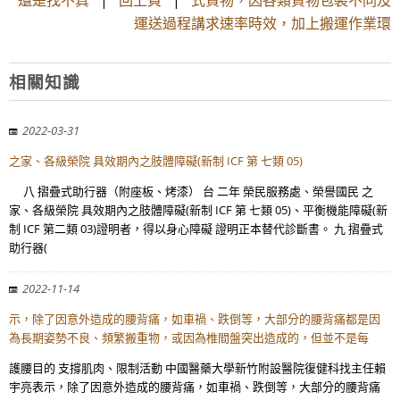
還是找不真
|
回上頁
|
式貨物，因各類貨物包裝不同及
運送過程講求速率時效，加上搬運作業環
相關知識
2022-03-31
之家、各級榮院 具效期內之肢體障礙(新制 ICF 第 七類 05)
八 摺疊式助行器（附座板、烤漆） 台 二年 榮民服務處、榮譽國民 之
家、各級榮院 具效期內之肢體障礙(新制 ICF 第 七類 05)、平衡機能障礙(新
制 ICF 第二類 03)證明者，得以身心障礙 證明正本替代診斷書。 九 摺疊式
助行器(
2022-11-14
示，除了因意外造成的腰背痛，如車禍、跌倒等，大部分的腰背痛都是因
為長期姿勢不良、頻繁搬重物，或因為椎間盤突出造成的，但並不是每
護腰目的 支撐肌肉、限制活動 中國醫藥大學新竹附設醫院復健科找主任賴
宇亮表示，除了因意外造成的腰背痛，如車禍、跌倒等，大部分的腰背痛