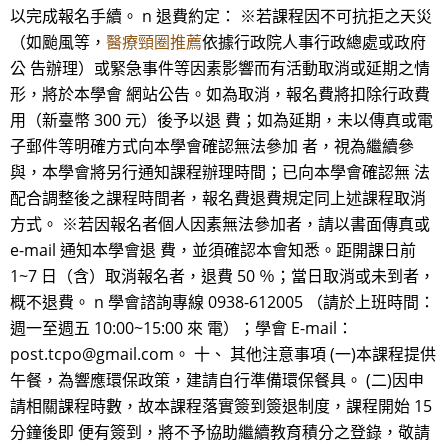
以完成報名手續。 n 退費約定： ※若課程因不可抗拒之天災
（如颱風等，
醫療頸圈推薦
依據行政院人事行政總處或政府
公 告辦理）或緊急事件等因素影響而有活動取消或延期之情
形，將於本學會 網站公告。如為取消，報名費將扣除行政費
用（新臺幣 300 元）後予以退 費；如為延期，未以傳真或電
子郵件等明確方式向本學會確認無法參加 者，視為繼續參
與，本學會將另行通知課程辦理時間；已向本學會確認無 法
配合調整後之課程時間者，報名費退費規定同上述課程取消
方式。 ※若因報名者個人因素無法參加者，請以書面傳真或
e-mail 通知本學會退 費，並須確認本會知悉。距開課日前
1~7 日（含）取消報名者，退費 50 ％；當日取消或未到者，
概不退費。 n 學會諮詢專線 0938-612005 （請於上班時間：
週一至週五 10:00~15:00 來 電）；學會 E-mail：
post.tcpo@gmail.com。 十、 其他注意事項 (一)本課程提供
午餐，為響應環保政策，建請自行準備環保餐具。 (二)因申
請相關課程時數，故本課程落實簽到簽退制度，課程開始 15
分鐘後即 便有簽到，將不予協助繼續教育積分之登錄，敬請