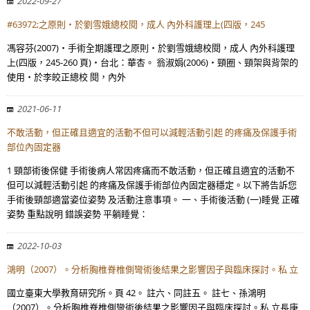
2022-09-27
#63972;之原則‧於劉雪娥總校閱，成人 內外科護理上(四版，245
馮容芬(2007)‧手術全期護理之原則‧於劉雪娥總校閱，成人 內外科護理
上(四版，245-260 頁)‧台北：華杏。 翁淑娟(2006)‧頸圈、頸架與背架的
使用‧於李皎正總校 閱，內外
2021-06-11
不敢活動，但正確且適宜的活動不但可以減輕活動引起 的疼痛及保護手術
部位內固定器
1 頸部術後保健 手術後病人常因疼痛而不敢活動，但正確且適宜的活動不
但可以減輕活動引起 的疼痛及保護手術部位內固定器穩定。以下將告訴您
手術後頸部適當姿位姿勢 及活動注意事項。 一、手術後活動 (一)睡覺 正確
姿勢 重點說明 錯誤姿勢 平躺睡覺：
2022-10-03
鴻明（2007）。分析胸椎脊椎側彎術後結果之影響因子與臨床探討。私 立
國立臺東大學教育研究所。頁 42。 註六、同註五。 註七、孫鴻明
（2007）。分析胸椎脊椎側彎術後結果之影響因子與臨床探討。私 立長庚