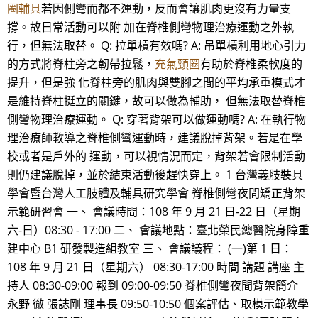
圈輔具
若因側彎而都不運動，反而會讓肌肉更沒有力量支
撐。故日常活動可以附 加在脊椎側彎物理治療運動之外執
行，但無法取替。 Q: 拉單槓有效嗎? A: 吊單槓利用地心引力
的方式將脊柱旁之韌帶拉鬆，
充氣頸圈
有助於脊椎柔軟度的
提升，但是強 化脊柱旁的肌肉與雙腳之間的平均承重模式才
是維持脊柱挺立的關鍵，故可以做為輔助， 但無法取替脊椎
側彎物理治療運動。 Q: 穿著背架可以做運動嗎? A: 在執行物
理治療師教導之脊椎側彎運動時，建議脫掉背架。若是在學
校或者是戶外的 運動，可以視情況而定，背架若會限制活動
則仍建議脫掉，並於結束活動後趕快穿上。 1 台灣義肢裝具
學會暨台灣人工肢體及輔具研究學會 脊椎側彎夜間矯正背架
示範研習會 一、 會議時間：108 年 9 月 21 日-22 日（星期
六-日）08:30 - 17:00 二、 會議地點：臺北榮民總醫院身障重
建中心 B1 研發製造組教室 三、 會議議程： (一)第 1 日：
108 年 9 月 21 日（星期六） 08:30-17:00 時間 講題 講座 主
持人 08:30-09:00 報到 09:00-09:50 脊椎側彎夜間背架簡介
永野 徹 張誌剛 理事長 09:50-10:50 個案評估、取模示範教學