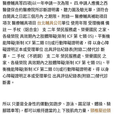
醫療輔具等四項)以一年申請一次為限。 四.申請人應備之西
醫健保合約醫療院所診斷證明書、聽力圖及驗光單，須符合
自開具之日起三個月內 之期限。 附錄一 醫療輔具補助項目
項次 醫療輔具項目
台北輔具公司
單位 使用年限 受理機構 備
註 一 手杖（鋁合金） 支 二年 榮民服務處、榮譽國民 之家、
各級榮院 具效期內之肢體障礙(新制 ICF 第 七類 05)、平衡機
能障礙(新制 ICF 第二類 03)或行動障礙證明者，得 以身心障
礙證明正本或受理單位 出具評估紀錄表(附錄二)替代診 斷
書。 二 手杖（不銹鋼） 支 二年 榮民服務處、榮譽國民 之
家、各級榮院 具效期內之肢體障礙(新制 ICF 第 七類 05)、平
衡機能障礙(新制 ICF 第二類 03)或行動障礙證明者，得 以身
心障礙證明正本或受理單位 出具評估紀錄表(附錄二)替代診
斷書。
所以 只要是全身性的運動(如跑步、游泳、踢足球、體操、騎
腳踏車等)，都可以維持適當的上 下肢肌肉力量，
頸椎壓迫頸