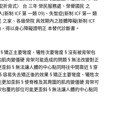
輕型折背式） 台 三年 榮民服務處、榮譽國民 之
(新制 ICF 第 一類 09)、失智症(新制 ICF 第一 類
之家、各級榮院 具效期內之肢體障礙(新制 ICF
一類 10)，得以身心障礙證明正 本替代診斷書。
§ 矯正主要彎度、犧牲次要彎度 § 沒有被背架包
的肌肉變僵硬 背架可能造成的問題 § 無法改變對正
歪斜 § 無法讓人體的中心點同時往中間靠近 § 穿
§ 容易失去矯正後的效果 § 矯正主要彎度、犧牲次
能更加歪斜 § 使脊椎及其周圍的肌肉變僵硬 背架可
背架包覆的部位可能更歪斜 § 無法讓人體的中心點同