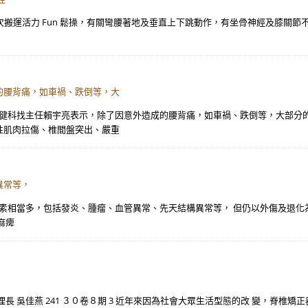
. 本次搬運活力 Fun 鬆操，有關彎腰著地及垂直上下跳動作，有坐骨神經及膝關節
的腰背痛，如車禍、跌倒等，大
復健科找主任賴宇亮表示，除了因意外造成的腰背痛，如車禍、跌倒等，大部分
性肌肉拉傷、椎間盤突出、嚴重
異常等，
素相當多，包括發炎、腫瘤、血管異常、先天結構異常等， 但仍以外傷及退化為大
麻痺
 吳佳燕 241 ３０卷８期 3 近年來因為社會大眾生活型態的改 變，脊椎