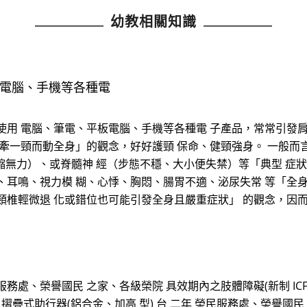
幼教相關知識
板電腦、手機等各種電
使用 電腦、筆電、平板電腦、手機等各種電 子產品，常常引發
「牽一頸而動全身」的觀念，好好護頸 保命、健頸強身。 一般而
縮無力）、或脊髓神 經（步態不穩、大小便失禁）等「典型 症
、耳鳴、視力模 糊、心悸、胸悶、腸胃不適、泌尿失常 等「全
頸椎輕微退 化或錯位也可能引發全身且嚴重症狀」 的觀念，因
處、榮譽國民 之家、各級榮院 具效期內之肢體障礙(新制 ICF 第 七
疊式助行器(鋁合金、加高 型) 台 二年 榮民服務處、榮譽國民 