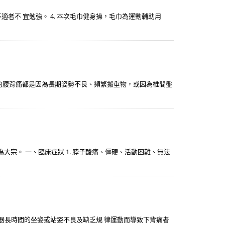
不適者不 宜勉強。 4. 本次毛巾健身操，毛巾為運動輔助用
的腰背痛都是因為長期姿勢不良、頻繁搬重物，或因為椎間盤
宗。 一、臨床症狀 1. 脖子酸痛、僵硬、活動困難、無法
矯正器長時間的坐姿或站姿不良及缺乏規 律運動而導致下背痛者