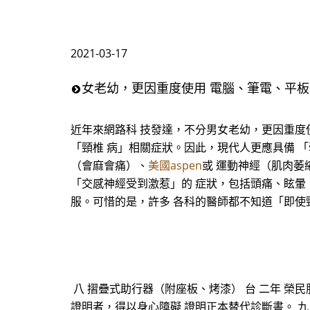
2021-03-17
女老幼，更因重度使用 電腦、筆電、平
近年來網路科 技發達，不分男女老幼，更因重度
「頸椎 病」相關症狀。因此，現代人更應具備 
（會麻會痛）、
美國aspen
或 運動神經（肌肉萎
「交感神經受到激惹」的 症狀，包括頭痛、眩暈
服。可惜的是，許多 各科的醫師都不知道「即使
八 摺疊式助行器（附座板、烤漆） 台 二年 榮民服務
證明者，得以身心障礙 證明正本替代診斷書。 九 摺