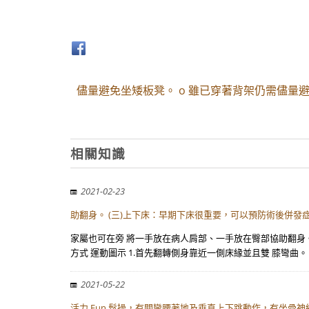
儘量避免坐矮板凳。 o 雖已穿著背架仍需儘量
相關知識
2021-02-23
助翻身。 (三)上下床：早期下床很重要，可以預防術後併發
家屬也可在旁 將一手放在病人肩部、一手放在臀部協助翻身
方式 運動圖示 1.首先翻轉側身靠近一側床緣並且雙 膝彎曲。
2021-05-22
活力 Fun 鬆操，有關彎腰著地及垂直上下跳動作，有坐骨神