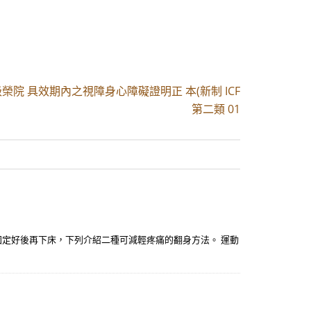
榮院 具效期內之視障身心障礙證明正 本(新制 ICF
第二類 01
固定好後再下床，下列介紹二種可減輕疼痛的翻身方法。 運動