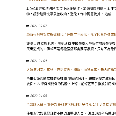
2. (三)漸進式增強體能 於下班後操作，加強肌肉訓練。 3
物，請於運動完畢妥善收納，避免工作中隨意批掛， 造成
2021-09-07
學新竹附設醫院復健科找主任賴宇亮表示，除了因意外造成
護腰目的 支撐肌肉、限制活動 中國醫藥大學新竹附設醫院
突出造成的，但並不是每種腰痛都需要穿護腰，只有因為急
2021-04-04
之致病因素相當多，包括發炎、腫瘤、血管異常、先天結構
乃由七節的頸椎椎體及椎 間盤環繞保護。 頸椎病變之致病因
後仰。 2. 單側或雙側的肩膀，上臂、前臂甚至手指放射痛或
2022-04-05
洽醫護人員。 護理部骨科病房護理長 吳佳燕 241 ３０卷８期
使用背架如覺得身體不適請洽醫護人員。 護理部骨科病房護理長