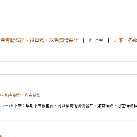
避免彎腰或提、拉重物，以免病情惡化
|
回上頁
|
之家、各級
症。如有頸架，可在頸架
。 (三)上下床：早期下床很重要，可以預防術後併發症。如有頸架，可在頸架 
經