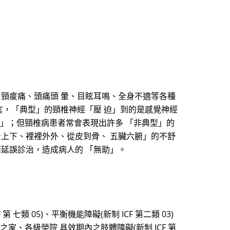
肩頸痠痛、頭痛頭 暈、目眩耳鳴、全身不適等各種
言，「典型」的頸椎神經「壓 迫」到的是感覺神經
狀」；但頸椎病患者常會表現出許多 「非典型」的
身上下、裡裡外外、從皮到骨、 五臟六腑」的不舒
而延誤診治，造成病人的 「無助」。
類 05)、平衡機能障礙(新制 ICF 第二類 03)
之家、各級榮院 具效期內之肢體障礙(新制 ICF 第