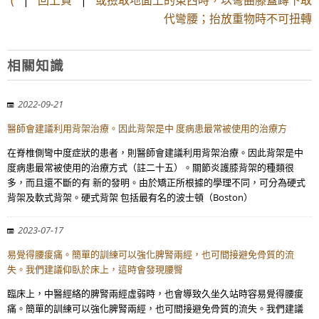
(
|
回上頁
|
或撿取地面上的東西時，以彎曲膝蓋蹲下取
代彎腰；抬放重物時不可扭轉
相關知識
2022-09-21
醫師會建議利用背架治療。因此背架是中 度病患最常被使用的治療方
在脊椎側彎中度症狀的患者，則醫師會建議利用背架治療。因此背架是中
度病患最常被使用的治療方式（註二十五）。關節炎護膝背架的種類很
多，而且還不斷的有 新的發明。由於矯正所根據的學理不同，可分為硬式
背架及軟式背架。硬式背架 包括最有名的波士頓（Boston）
2023-07-17
易覺得腰痠痛。簡單的訓練可以強化脾腎兩經，也可間接避免骨質的流
失。我們建議仰臥於床上，這時會發現腰臀
臨床上，中醫經絡的脾腎兩經虛弱時，也會導致久坐久站時容易覺得腰痠
痛。簡單的訓練可以強化脾腎兩經，也可間接避免骨質的流失。我們建議