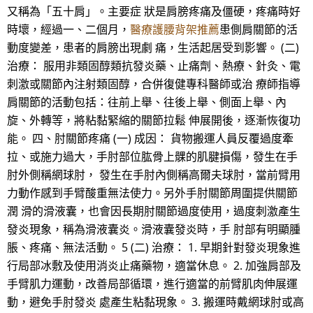
又稱為「五十肩」。主要症 狀是肩膀疼痛及僵硬，疼痛時好
時壞，經過一、二個月，
醫療護腰背架推薦
患側肩關節的活
動度變差，患者的肩膀出現劇 痛，生活起居受到影響。 (二)
治療： 服用非類固醇類抗發炎藥、止痛劑、熱療、針灸、電
刺激或關節內注射類固醇，合併復健專科醫師或治 療師指導
肩關節的活動包括：往前上舉、往後上舉、側面上舉、內
旋、外轉等，將粘黏緊縮的關節拉鬆 伸展開後，逐漸恢復功
能。 四、肘關節疼痛 (一) 成因： 貨物搬運人員反覆過度牽
拉、或施力過大，手肘部位肱骨上髁的肌腱損傷，發生在手
肘外側稱網球肘， 發生在手肘內側稱高爾夫球肘，當前臂用
力動作感到手臂酸重無法使力。另外手肘關節周圍提供關節
潤 滑的滑液囊，也會因長期肘關節過度使用，過度刺激產生
發炎現象，稱為滑液囊炎。滑液囊發炎時，手 肘部有明顯腫
脹、疼痛、無法活動。 5 (二) 治療： 1. 早期針對發炎現象進
行局部冰敷及使用消炎止痛藥物，適當休息。 2. 加強肩部及
手臂肌力運動，改善局部循環，進行適當的前臂肌肉伸展運
動，避免手肘發炎 處產生粘黏現象。 3. 搬運時戴網球肘或高