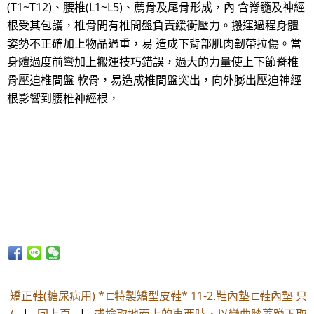
(T1~T12)、腰椎(L1~L5)、薦骨及尾骨形成，內 含脊髓及神經
根受其包護，椎骨間有椎間盤負責緩衝壓力。搬運過程身體
姿勢不正確加上物品過重，易 造成下背部肌肉韌帶拉傷。當
身體過度前彎加上搬運技巧錯誤，過大的力量使上下節脊椎
骨壓迫椎間盤 軟骨，易造成椎間盤突出，向外膨出壓迫神經
根影響到腰椎神經根，
矯正鞋(糖尿病用) * □特製矯型皮鞋* 11-2.鞋內墊 □鞋內墊 只