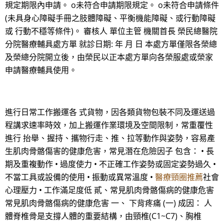
規定期限內申請。 o未符合申請期限規定。 o未符合申請條件
(未具身心障礙手冊之肢體障礙、平衡機能障礙、或行動障礙
或 行動不穩等條件)。 審核人 單位主管 機關首長 榮民總醫院
分院醫療輔具處方單 就診日期: 年 月 日 本處方單僅限各榮總
及榮總分院開立後，由榮民以正本處方單向各榮服處或榮家
申請醫療輔具使用。
進行日常工作搬運各 式貨物，因各類貨物包裝不同及運送過
程講求速率時效，加上搬運作業環境及空間限制，常重覆性
進行 抬舉、握持、攜物行走、推、拉等動作與姿勢，容易產
生肌肉骨骼傷害的健康危害，常見潛在危險因子 包含： • 長
期及重複動作 • 過度使力 • 不正確工作姿勢或固定姿勢過久 •
不當工具或設備的使用 • 振動或異常溫度 •
醫療頸圈推薦
社會
心理壓力 • 工作滿足度低 貳、常見肌肉骨骼傷病的健康危害
常見肌肉骨骼傷病的健康危害 一、 下背疼痛 (一) 成因： 人
體脊椎骨是支撐人體的重要結構，由頸椎(C1~C7)、胸椎