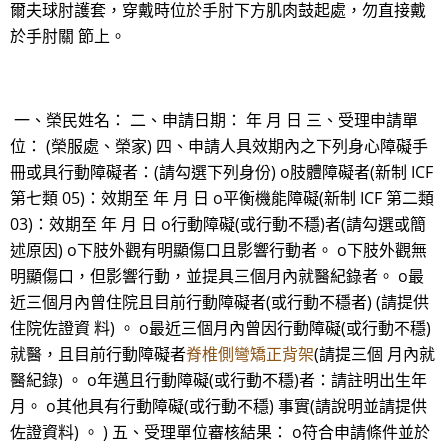
爾夫球肘護套，穿戴時位於手肘下方肌肉鼓起處，勿直接戴
於手肘關 節上。
一、榮民姓名： 二、申請日期： 年 月 日 三、受理申請單
位： (榮服處、榮家) 四、申請人具效期內之下列身心障礙手
冊或具行動障礙者：(請勾選下列身份) o肢體障礙者(新制 ICF
第七類 05)：效期至 年 月 日 o平衡機能障礙(新制 ICF 第二類
03)：效期至 年 月 日 o行動障礙(或行動不穩)者(請勾選或簡
述原因) o下肢外觀有明顯傷口且影響行動者。 o下肢外觀無
明顯傷口，但影響行動，並提具三個月內就醫紀錄者。 o最
近三個月內曾住院且目前行動障礙者(或行動不穩者) (請提供
住院佐證資 料) 。 o最近三個月內曾因行動障礙(或行動不穩)
就醫，且目前行動障礙者
脊椎側彎矯正背架
(請提三個 月內就
醫紀錄) 。 o年邁且行動障礙(或行動不穩)者：請註明出生年
月。 o其他具有行動障礙(或行動不穩) 事實(請說明並請提供
佐證資料) 。 ) 五、受理單位審核結果： o符合申請條件並於