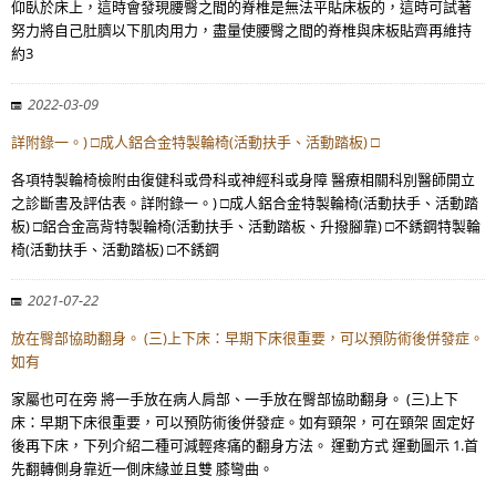
仰臥於床上，這時會發現腰臀之間的脊椎是無法平貼床板的，這時可試著
努力將自己肚臍以下肌肉用力，盡量使腰臀之間的脊椎與床板貼齊再維持
約3
2022-03-09
詳附錄一。) □成人鋁合金特製輪椅(活動扶手、活動踏板) □
各項特製輪椅檢附由復健科或骨科或神經科或身障 醫療相關科別醫師開立
之診斷書及評估表。詳附錄一。) □成人鋁合金特製輪椅(活動扶手、活動踏
板) □鋁合金高背特製輪椅(活動扶手、活動踏板、升撥腳靠) □不銹鋼特製輪
椅(活動扶手、活動踏板) □不銹鋼
2021-07-22
放在臀部協助翻身。 (三)上下床：早期下床很重要，可以預防術後併發症。
如有
家屬也可在旁 將一手放在病人肩部、一手放在臀部協助翻身。 (三)上下
床：早期下床很重要，可以預防術後併發症。如有頸架，可在頸架 固定好
後再下床，下列介紹二種可減輕疼痛的翻身方法。 運動方式 運動圖示 1.首
先翻轉側身靠近一側床緣並且雙 膝彎曲。