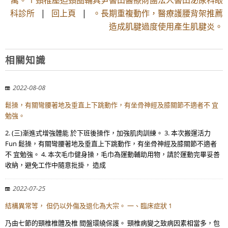
萬。 1 頸椎壓迫頸圈輔具尹書田醫療財團法人書田泌尿科眼
科診所
|
回上頁
|
。長期重複動作，醫療護腰背架推薦
造成肌腱過度使用產生肌腱炎。
相關知識
2022-08-08
鬆操，有關彎腰著地及垂直上下跳動作，有坐骨神經及膝關節不適者不 宜
勉強。
2. (三)漸進式增強體能 於下班後操作，加強肌肉訓練。 3. 本次搬運活力
Fun 鬆操，有關彎腰著地及垂直上下跳動作，有坐骨神經及膝關節不適者
不 宜勉強。 4. 本次毛巾健身操，毛巾為運動輔助用物，請於運動完畢妥善
收納，避免工作中隨意批掛， 造成
2022-07-25
結構異常等， 但仍以外傷及退化為大宗。 一、臨床症狀 1
乃由七節的頸椎椎體及椎 間盤環繞保護。 頸椎病變之致病因素相當多，包