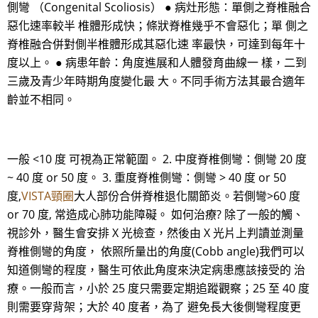
側彎 （Congenital Scoliosis） ● 病灶形態：單側之脊椎融合
惡化速率較半 椎體形成快；條狀脊椎幾乎不會惡化；單 側之
脊椎融合併對側半椎體形成其惡化速 率最快，可達到每年十
度以上。 ● 病患年齡：角度進展和人體發育曲線一 樣，二到
三歲及青少年時期角度變化最 大。不同手術方法其最合適年
齡並不相同。
一般 <10 度 可視為正常範圍。 2. 中度脊椎側彎：側彎 20 度
~ 40 度 or 50 度。 3. 重度脊椎側彎：側彎 > 40 度 or 50
度,
VISTA頸圈
大人部份合併脊椎退化關節炎。若側彎>60 度
or 70 度, 常造成心肺功能障礙。 如何治療? 除了一般的觸、
視診外，醫生會安排 X 光檢查，然後由 X 光片上判讀並測量
脊椎側彎的角度， 依照所量出的角度(Cobb angle)我們可以
知道側彎的程度，醫生可依此角度來決定病患應該接受的 治
療。一般而言，小於 25 度只需要定期追蹤觀察；25 至 40 度
則需要穿背架；大於 40 度者，為了 避免長大後側彎程度更