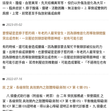
括發炎、腫瘤、血管異常、先天結構異常等， 但仍以外傷及退化為大宗。
一、臨床症狀 1. 脖子酸痛、僵硬、活動困難、無法後仰。 2. 單側或雙側的
肩膀，上臂、前臂甚至手指放射痛或麻痺
2023-05-02
要懷疑是是脖子惹的禍，年老的人最常發生。因為頸椎退化而導致頸間盤
突出或骨刺，一旦壓迫到頸部韌帶跟神經，就有可能引起
有的時候，還可能會造成腰痛，因為腰部要去幫忙平衡頸部被拉扯的力
量。出現手麻或頭暈時，也要懷疑是是脖子惹的禍，年老的人最常發生。
因為頸椎退化而導致頸間盤突出或骨刺，一旦壓迫到頸部韌帶跟神經，就
有可能引起手麻。 若骨刺壓迫到椎動脈，可能造成暈眩。「不過現在也有
年
2022-07-16
民 之家、各級榮院 具效期內之肢體障礙(新制 ICF 第 七類 05)、
八 摺疊式助行器（附座板、烤漆） 台 二年 榮民服務處、榮譽國民 之
家、各級榮院 具效期內之肢體障礙(新制 ICF 第 七類 05)、平衡機能障礙(新
制 ICF 第二類 03)證明者，得以身心障礙 證明正本替代診斷書。 九 摺疊式