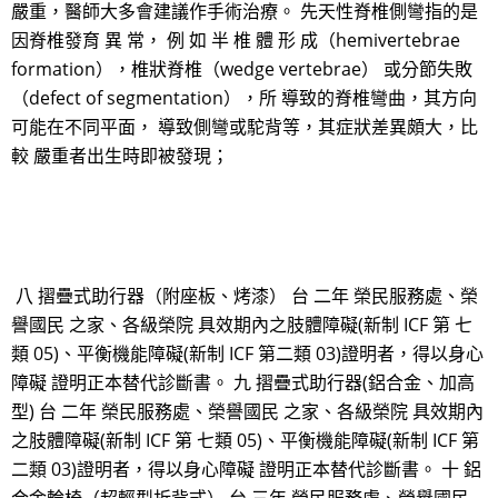
嚴重，醫師大多會建議作手術治療。 先天性脊椎側彎指的是
因脊椎發育 異 常， 例 如 半 椎 體 形 成（hemivertebrae
formation），椎狀脊椎（wedge vertebrae） 或分節失敗
（defect of segmentation），所 導致的脊椎彎曲，其方向
可能在不同平面， 導致側彎或駝背等，其症狀差異頗大，比
較 嚴重者出生時即被發現；
八 摺疊式助行器（附座板、烤漆） 台 二年 榮民服務處、榮
譽國民 之家、各級榮院 具效期內之肢體障礙(新制 ICF 第 七
類 05)、平衡機能障礙(新制 ICF 第二類 03)證明者，得以身心
障礙 證明正本替代診斷書。 九 摺疊式助行器(鋁合金、加高
型) 台 二年 榮民服務處、榮譽國民 之家、各級榮院 具效期內
之肢體障礙(新制 ICF 第 七類 05)、平衡機能障礙(新制 ICF 第
二類 03)證明者，得以身心障礙 證明正本替代診斷書。 十 鋁