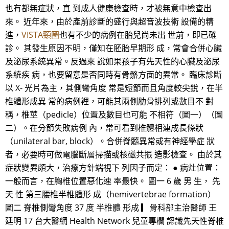
也有都無症狀，直 到成人健康檢查時，才被無意中檢查出
來。 近年來，由於產前診斷的盛行與超音波技術 設備的精
進，
VISTA頸圈
也有不少的病例在胎兒尚未出 世前，即已確
診。 其發生原因不明，僅知在胚胎早期形 成，常會合併心臟
及泌尿系統異常。反過來 說如果孩子有先天性的心臟及泌尿
系統疾 病，也要留意是否同時有骨骼方面的異常。 臨床診斷
以 X- 光片為主，其側彎角度 常是短節而且角度較尖銳，在半
椎體形成異 常的病例裡，可能其兩側肋骨排列或數目不 對
稱，椎莖（pedicle）位置及數目也可能 不相符（圖一）（圖
二）。在分節失敗病例 內，常可看到椎體相連成長條狀
（unilateral bar, block）。合併脊髓異常或有神經學症 狀
者，必要時可做電腦斷層掃描或核磁共振 造影檢查。 由於其
症狀變異頗大，治療方針端視下 列因子而定： ● 病灶位置：
一般而言，在胸椎位置惡化速 率最快。 圖一 6 歲 男 生， 先
天 性 第三腰椎半椎體形 成（hemivertebrae formation）
圖二 脊椎側彎角度 37 度 半椎體 形成 ▎骨科部主治醫師 王
廷明 17 台大醫網 Health Network 兒童專欄 認識先天性脊椎