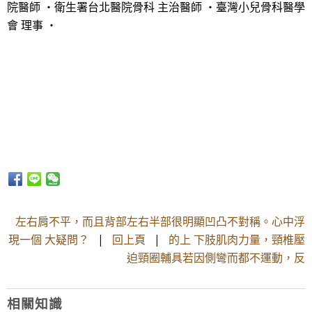
院醫師 ・衛生署台北醫院骨科 主治醫師 ・臺灣小兒骨科醫學
會 理事 ・
左右肩不平，而且背部左右半部很明顯凹凸不對稱。心中浮
現一個 大疑問？
|
回上頁
|
的上 下肢肌肉力量，頸椎壓
迫頸圈輔具若因側彎而都不運動，反
相關知識