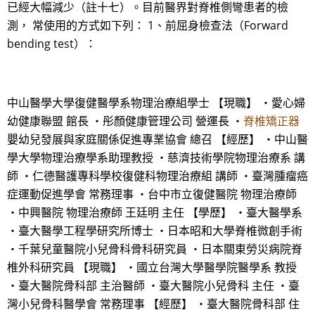
已經大幅減少（註十七）。目前醫界對脊椎側彎患者的檢
測， 常使用的方式如下列： 1、前屈身檢查法（Forward
bending test）：
中山醫學大學復健醫學系物理治療組學士 【現職】 ・愛心婦
幼健康聯盟 館長 ・彤顏健康管理公司 營運長 ・
脊椎矯正器
嬰幼兒發展與家庭關係促進專業協會 總召 【經歷】 ・中山醫
學大學物理治療學系助理教授 ・慈濟技術學院物理治療系 講
師 ・仁德醫護專科學校復健科物理治療組 講師 ・臺灣腫瘤癌
症運動促進學會 常務理事 ・台中市立復健醫院 物理治療師
・中興醫院 物理治療師 王廷明 主任 【學歷】 ・臺大醫學系
・臺大醫學工程學研究所博士 ・日本昭和大學脊椎微創手術
・千葉兒童醫院小兒骨科骨科研究員 ・日本關東勞災病院脊
椎外科研究員 【現職】 ・國立台灣大學醫學院醫學系 教授
・臺大醫院骨科部 主治醫師 ・臺大醫院小兒骨科 主任 ・臺
灣小兒骨科醫學會 常務理事 【經歷】 ・臺大醫院骨科部 住