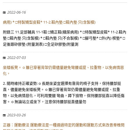
2022-06-16
病用) * □特製矯型皮鞋* 11-2.鞋內墊 □鞋內墊 只(含製模)
附錄三 11.足部輔具 11-1鞋 □矯正鞋(糖尿病用) * □特製矯型皮鞋* 11-2.鞋內
墊 □鞋內墊 只(含製模) * □鞋內墊 只(不合製模) * □腳弓墊* □外(內) 楔墊* □
足後跟矽膠墊 (附量測表) □全足矽膠墊(附量測
2022-07-03
坐矮板凳。 o 雖已穿著背架仍需儘量避免彎腰或提、拉重物，以免病情惡
化，
2. 隨時維持正確姿勢: o 長期坐姿宜選擇有靠背的椅子支持，保持腰部挺
直，儘量避免坐矮板凳。 o 雖已穿著背架仍需儘量避免彎腰或提、拉重
物，以免病情惡化，可利用雙腿 彎曲，蹲下撿物，保持腰部挺直以降低傷
害。 o 無論站立或坐下，注意保持腰部挺直儘量勿
2023-03-26
正器：運動療法 運動療法是一種通過特定的運動和運動方式來改善脊椎問