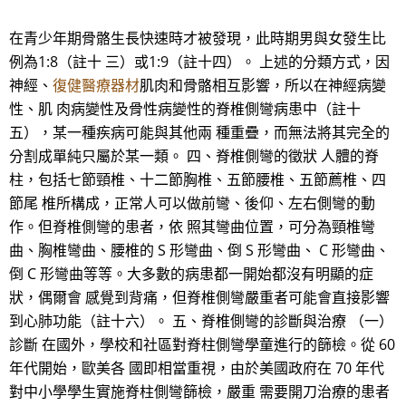
在青少年期骨骼生長快速時才被發現，此時期男與女發生比
例為1:8（註十 三）或1:9（註十四）。 上述的分類方式，因
神經、
復健醫療器材
肌肉和骨骼相互影響，所以在神經病變
性、肌 肉病變性及骨性病變性的脊椎側彎病患中（註十
五），某一種疾病可能與其他兩 種重疊，而無法將其完全的
分割成單純只屬於某一類。 四、脊椎側彎的徵狀 人體的脊
柱，包括七節頸椎、十二節胸椎、五節腰椎、五節薦椎、四
節尾 椎所構成，正常人可以做前彎、後仰、左右側彎的動
作。但脊椎側彎的患者，依 照其彎曲位置，可分為頸椎彎
曲、胸椎彎曲、腰椎的 S 形彎曲、倒 S 形彎曲、 C 形彎曲、
倒 C 形彎曲等等。大多數的病患都一開始都沒有明顯的症
狀，偶爾會 感覺到背痛，但脊椎側彎嚴重者可能會直接影響
到心肺功能（註十六）。 五、脊椎側彎的診斷與治療 （一）
診斷 在國外，學校和社區對脊柱側彎學童進行的篩檢。從 60
年代開始，歐美各 國即相當重視，由於美國政府在 70 年代
對中小學學生實施脊柱側彎篩檢，嚴重 需要開刀治療的患者