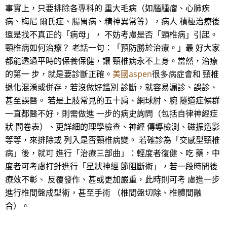
事實上，只要排除各專科的 重大毛病（如腦腫瘤、心肺疾
病、梅尼 爾氏症、腸胃病、精神異常等），病人 積極治療後
還是找不真正的「病母」， 不妨考慮是否「頸椎病」引起。
頸椎病如何治療？ 老話一句：「預防勝於治療。」最 好大家
都能透過平時的保養保健，讓 頸椎病永不上身。當然，治療
的第一 步，就是要診斷正確。
美國aspen
很多病症會和 頸椎
退化混淆或併存，若沒做好鑑別 診斷，就容易漏診、誤診、
甚至誤醫。 若是上肢常見的五十肩、網球肘、腕 隧道症候群
一直都醫不好，則需做進 一步的病史詢問（包括自律神經症
狀 問卷表）、更詳細的理學檢查、神經 傳導檢測、磁振造影
等等，來排除或 列入是否頸椎病變。 若確診為「交感型頸椎
病」後，就可 進行「治療三部曲」：輕度者復健、吃 藥，中
度者可考慮打針進行「星狀神經 節阻斷術」，若一段時間後
療效不彰、 反覆發作、甚或更加嚴重，此時則可考 慮進一步
進行椎間盤成型術，甚至手術 （椎間盤切除、椎體間融
合）。