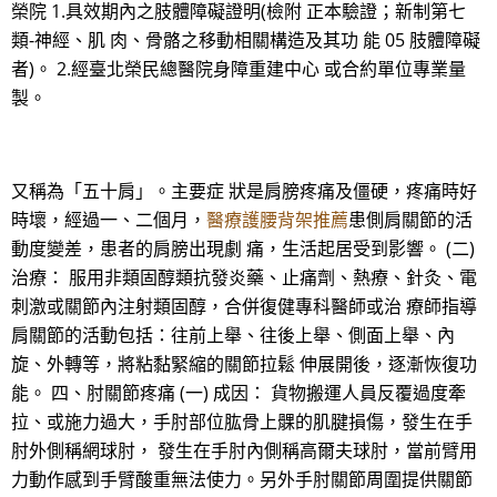
榮院 1.具效期內之肢體障礙證明(檢附 正本驗證；新制第七
類-神經、肌 肉、骨骼之移動相關構造及其功 能 05 肢體障礙
者)。 2.經臺北榮民總醫院身障重建中心 或合約單位專業量
製。
又稱為「五十肩」。主要症 狀是肩膀疼痛及僵硬，疼痛時好
時壞，經過一、二個月，
醫療護腰背架推薦
患側肩關節的活
動度變差，患者的肩膀出現劇 痛，生活起居受到影響。 (二)
治療： 服用非類固醇類抗發炎藥、止痛劑、熱療、針灸、電
刺激或關節內注射類固醇，合併復健專科醫師或治 療師指導
肩關節的活動包括：往前上舉、往後上舉、側面上舉、內
旋、外轉等，將粘黏緊縮的關節拉鬆 伸展開後，逐漸恢復功
能。 四、肘關節疼痛 (一) 成因： 貨物搬運人員反覆過度牽
拉、或施力過大，手肘部位肱骨上髁的肌腱損傷，發生在手
肘外側稱網球肘， 發生在手肘內側稱高爾夫球肘，當前臂用
力動作感到手臂酸重無法使力。另外手肘關節周圍提供關節