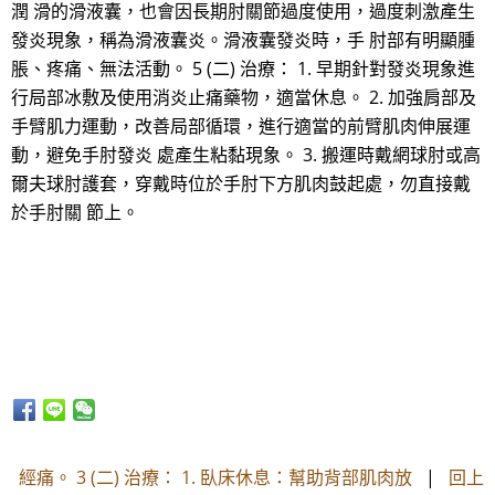
潤 滑的滑液囊，也會因長期肘關節過度使用，過度刺激產生
發炎現象，稱為滑液囊炎。滑液囊發炎時，手 肘部有明顯腫
脹、疼痛、無法活動。 5 (二) 治療： 1. 早期針對發炎現象進
行局部冰敷及使用消炎止痛藥物，適當休息。 2. 加強肩部及
手臂肌力運動，改善局部循環，進行適當的前臂肌肉伸展運
動，避免手肘發炎 處產生粘黏現象。 3. 搬運時戴網球肘或高
爾夫球肘護套，穿戴時位於手肘下方肌肉鼓起處，勿直接戴
於手肘關 節上。
經痛。 3 (二) 治療： 1. 臥床休息：幫助背部肌肉放
|
回上