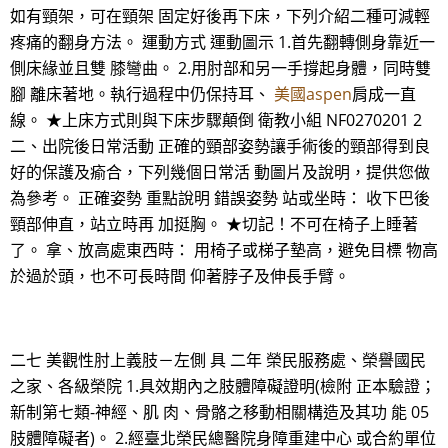
如有頸架，可在頸架 固定好後再下床，下列介紹二種可減輕
疼痛的翻身方法。 運動方式 運動圖示 1.首先翻轉側身靠近一
側床緣並且雙 膝彎曲。 2.用肘部和另一手撐起身體，同時雙
腳 離床著地。執行過程中仍保持耳、
美國aspen
肩成一直
線。 ★上床方式則與下床步驟顛倒 衛教小組 NF0270201 2
二、出院後日常活動 正確的頸部姿勢讓手術後的頸部得到良
好的保護及瘉合，下列幾個日常活 動圖片及說明，提供您做
為參考。 正確姿勢 重點說明 錯誤姿勢 站或坐時： 收下巴後
頸部伸直，站立時再 加挺胸。 ★切記！不可在椅子上睡著
了。 拿、放高處東西時： 用椅子或梯子墊高，避免目標 物高
於過於頭，也不可長時間 仰著脖子及伸長手臂。
二七 美觀性肘上義肢－左側 具 二年 榮民服務處、榮譽國民
之家、各級榮院 1.具效期內之肢體障礙證明(檢附 正本驗證；
新制第七類-神經、肌 肉、骨骼之移動相關構造及其功 能 05
肢體障礙者)。 2.經臺北榮民總醫院身障重建中心 或合約單位