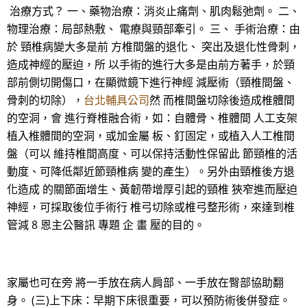
治療方式？ 一、藥物治療：消炎止痛劑、肌肉鬆弛劑。 二、
物理治療：局部熱敷、 電療與頸部牽引。 三、 手術治療：由
於 頸椎病變大多是前 方椎間盤的退化、 突出及退化性骨刺，
造成神經的壓迫，所 以手術的進行大多是由前方著手，於頸
部前側切開傷口，在顯微鏡下進行神經 減壓術（頸椎間盤、
骨刺的切除），
台北輔具公司
然 而椎間盤切除後造成椎體間
的空洞，會 進行脊椎融合術，如：自體骨、椎體間 人工支架
植入椎體間的空洞，或加金屬 板、釘固定，或植入人工椎間
盤（可以 維持椎間高度、可以保持活動性保留此 節頸椎的活
動度、可降低鄰近節頸椎病 變的產生）。另外由頸椎後方退
化造成 的關節面增生、黃韌帶增厚引起的頸椎 狹窄進而壓迫
神經，可採取後位手術行 椎弓切除或椎弓整形術，來達到椎
管減 8 恩主公醫訊 專題 企 畫 壓的目的。
家屬也可在旁 將一手放在病人肩部、一手放在臀部協助翻
身。 (三)上下床：早期下床很重要，可以預防術後併發症。