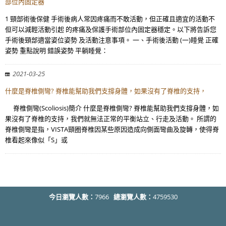
部位內固定器
1 頸部術後保健 手術後病人常因疼痛而不敢活動，但正確且適宜的活動不
但可以減輕活動引起 的疼痛及保護手術部位內固定器穩定。以下將告訴您
手術後頸部適當姿位姿勢 及活動注意事項。 一、手術後活動 (一)睡覺 正確
姿勢 重點說明 錯誤姿勢 平躺睡覺：
2021-03-25
什麼是脊椎側彎? 脊椎能幫助我們支撐身體，如果沒有了脊椎的支持，
脊椎側彎(Scoliosis)簡介 什麼是脊椎側彎? 脊椎能幫助我們支撐身體，如
果沒有了脊椎的支持，我們就無法正常的平衡站立、行走及活動。 所謂的
脊椎側彎是指，VISTA頸圈脊椎因某些原因造成向側面彎曲及旋轉，使得脊
椎看起來像似「S」或
今日瀏覽人數：
7966
總瀏覽人數：
4759530