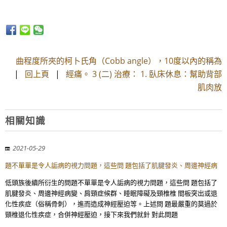
曲程度所夾的柯卜氏角（Cobb angle），10度以內的稱為
|
回上頁
|
經痛。 3 (二) 治療： 1. 臥床休息：幫助背部
肌肉放
相關知識
2021-05-29
題不單單是令人詬病的視力問題，這些問 題包括了肌腱發炎、周邊神經病
低頭族後續所衍生的問題不單單是令人詬病的視力問題，這些問 題包括了
肌腱發炎、周邊神經病變、肩頸症候群、睡眠障礙及頸椎椎 間板突出或退
化性疾症（俗稱骨刺），進而造成神經壓迫等。上述問 題最嚴重的莫過於
頸椎退化性疾症，合併神經壓迫，接下來我們就針 對此問題