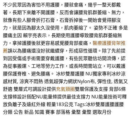
不少民眾因為害怕不用護腰，腰就會痛，幾乎一整天都戴
著，長期下來離不開護腰，反而會讓腰背肌群萎縮、無力，
就像有些人腳骨折打石膏，石膏拆掉後一開始會覺得腳沒
力，就是因為腳太久沒使用，肌肉萎縮了。 姿勢不正確 多是
腰痛主因 賴宇亮表示，長期使用護腰導致腰背肌群萎縮無
力，拿掉護腰後就更容易感覺腰背部痠痛，
醫療護腰背架推
薦
誤以為腰痛還沒好就繼續穿，形成惡性循環。除了先前提
到因受傷或手術需要穿戴護腰，有些民眾聽信坊間流傳，認
為從事搬運、工地等勞力工作，或長時間需站立，可以戴護
腰保護脊椎、避免腰痛。 冰紗雙層護腰 NU獨家專利冰紗涼
感材質, 涼爽不悶熱 透氣超彈力網狀Nylon布, 彈性佳, 透氣又
舒適 雙層式可調設計提供
充氣頸圈
雙層保護及支撐 背部6條
支撐條設計搭配NU能量條提供最佳支撐力 NU能量技術可釋
放負離子及遠紅外線 輕量183公克 Tags:冰紗雙層護腰護腰
分類 公告 新品 知識 賽事 部落格 彙整 彙整 選取月份