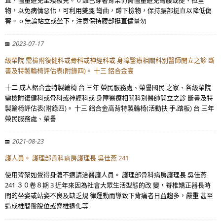
直，儘量避免坐矮板凳。 o 雖已穿著背架仍需儘量避免彎腰或提、拉重
物，以免病情惡化，可利用雙腿 彎曲，蹲下撿物，保持腰部挺直以降低傷
害。 o 無論站立或坐下，注意保持腰部挺直儘量勿
2023-07-17
級榮院 需檢附復健科或骨科或神經科或 身障醫療相關科別醫師開立之診 斷
書及特製輪椅評估表(附錄四)。 十三 鋁合金高
十二 成人鋁合金特製輪椅 台 三年 榮民服務處、榮譽國民 之家、各級榮院
需檢附復健科或骨科或神經科或 身障醫療相關科別醫師開立之診 斷書及特
製輪椅評估表(附錄四)。 十三 鋁合金高背特製輪椅(活動扶 手,踏板) 台 三年
榮民服務處、榮譽
2021-08-23
護人員。 護理部骨科病房護理長 吳佳燕 241
使用背架如覺得身體不適請洽醫護人員。 護理部骨科病房護理長 吳佳燕
241 ３０卷８期 3 近年來因為社會大眾生活型態的改 變，脊椎矯正器長時
間的坐姿或站姿不良及缺乏規 律運動而導致下背痛者日益趨多，嚴重 甚至
造成椎間盤脫位或脊椎退化等