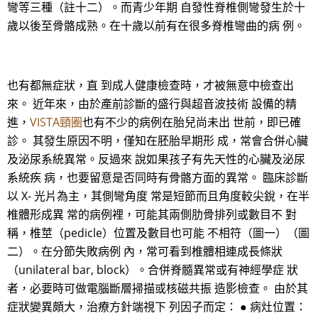
彎等三種（註十二）。而青少年期 自發性脊椎側彎發生於十
歲以後至骨骼成熟。在十歲以前有在很多脊椎彎曲的病 例。
也有都無症狀，直 到成人健康檢查時，才被無意中檢查出
來。 近年來，由於產前診斷的盛行與超音波技術 設備的精
進，
VISTA頸圈
也有不少的病例在胎兒尚未出 世前，即已確
診。 其發生原因不明，僅知在胚胎早期形 成，常會合併心臟
及泌尿系統異常。反過來 說如果孩子有先天性的心臟及泌尿
系統疾 病，也要留意是否同時有骨骼方面的異常。 臨床診斷
以 X- 光片為主，其側彎角度 常是短節而且角度較尖銳，在半
椎體形成異 常的病例裡，可能其兩側肋骨排列或數目不 對
稱，椎莖（pedicle）位置及數目也可能 不相符（圖一）（圖
二）。在分節失敗病例 內，常可看到椎體相連成長條狀
（unilateral bar, block）。合併脊髓異常或有神經學症 狀
者，必要時可做電腦斷層掃描或核磁共振 造影檢查。 由於其
症狀變異頗大，治療方針端視下 列因子而定： ● 病灶位置：