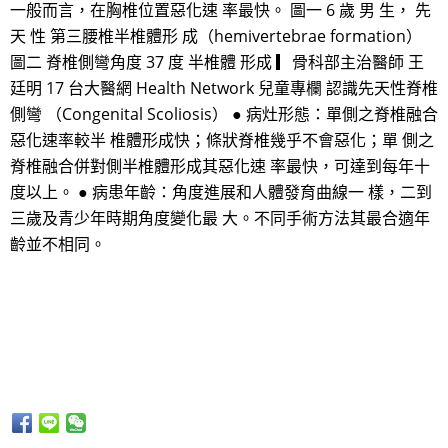
一般而言，在胸椎位置惡化速 率最快。 圖一 6 歲 男 生， 先
天 性 第三腰椎半椎體形 成（hemivertebrae formation）
圖二 脊椎側彎角度 37 度 半椎體 形成 ▎骨科部主治醫師 王
廷明 17 台大醫網 Health Network 兒童專欄 認識先天性脊椎
側彎 （Congenital Scoliosis） ● 病灶形態：單側之脊椎融合
惡化速率較半 椎體形成快；條狀脊椎幾乎不會惡化；單 側之
脊椎融合併對側半椎體形成其惡化速 率最快，可達到每年十
度以上。 ● 病患年齡：角度進展和人體發育曲線一 樣，二到
三歲及青少年時期角度變化最 大。不同手術方法其最合適年
齡並不相同。