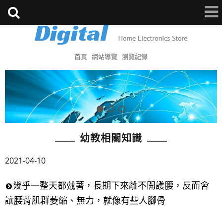
首頁
網站導覽
瀏覽紀錄
幼教相關知識
2021-04-10
幾乎一整天都戴著，長期下來離不開護腰，反而會
讓腰背肌群萎縮、無力，就像有些人腳骨