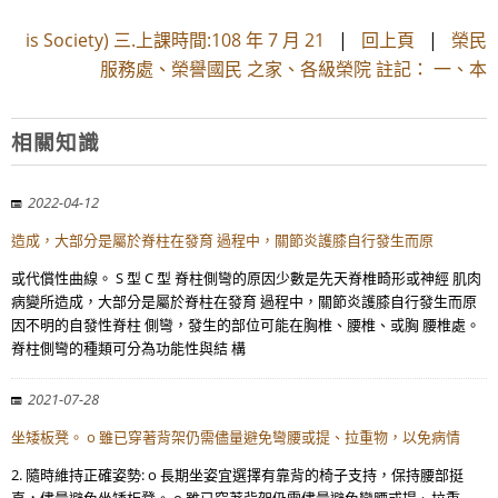
is Society) 三.上課時間:108 年 7 月 21
|
回上頁
|
榮民
服務處、榮譽國民 之家、各級榮院 註記： 一、本
相關知識
2022-04-12
造成，大部分是屬於脊柱在發育 過程中，關節炎護膝自行發生而原
或代償性曲線。 S 型 C 型 脊柱側彎的原因少數是先天脊椎畸形或神經 肌肉
病變所造成，大部分是屬於脊柱在發育 過程中，關節炎護膝自行發生而原
因不明的自發性脊柱 側彎，發生的部位可能在胸椎、腰椎、或胸 腰椎處。
脊柱側彎的種類可分為功能性與結 構
2021-07-28
坐矮板凳。 o 雖已穿著背架仍需儘量避免彎腰或提、拉重物，以免病情
2. 隨時維持正確姿勢: o 長期坐姿宜選擇有靠背的椅子支持，保持腰部挺