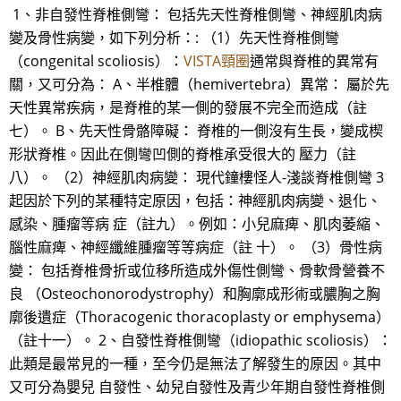
1、非自發性脊椎側彎： 包括先天性脊椎側彎、神經肌肉病
變及骨性病變，如下列分析：: （1）先天性脊椎側彎
（congenital scoliosis）：
VISTA頸圈
通常與脊椎的異常有
關，又可分為： A、半椎體（hemivertebra）異常： 屬於先
天性異常疾病，是脊椎的某一側的發展不完全而造成（註
七）。 B、先天性骨骼障礙： 脊椎的一側沒有生長，變成楔
形狀脊椎。因此在側彎凹側的脊椎承受很大的 壓力（註
八）。 （2）神經肌肉病變： 現代鐘樓怪人-淺談脊椎側彎 3
起因於下列的某種特定原因，包括：神經肌肉病變、退化、
感染、腫瘤等病 症（註九）。例如：小兒麻痺、肌肉萎縮、
腦性麻痺、神經纖維腫瘤等等病症（註 十）。 （3）骨性病
變： 包括脊椎骨折或位移所造成外傷性側彎、骨軟骨營養不
良 （Osteochonorodystrophy）和胸廓成形術或膿胸之胸
廓後遺症（Thoracogenic thoracoplasty or emphysema）
（註十一）。 2、自發性脊椎側彎（idiopathic scoliosis）：
此類是最常見的一種，至今仍是無法了解發生的原因。其中
又可分為嬰兒 自發性、幼兒自發性及青少年期自發性脊椎側