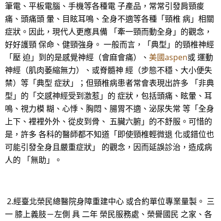
筆電、平板電腦、手機等各種電 子產品，常常引發肩頸痠
痛、頭痛頭 暈、目眩耳鳴、全身不適等各種「頸椎 病」相關
症狀。因此，現代人更應具備 「牽一頸而動全身」的觀念，
好好護頸 保命、健頸強身。 一般而言，「典型」的頸椎神經
「壓 迫」到的是感覺神經（會麻會痛）、
美國aspen
或 運動
神經（肌肉萎縮無力）、或脊髓神 經（步態不穩、大小便失
禁）等「典型 症狀」；但頸椎病患者常會表現出許多 「非典
型」的「交感神經受到激惹」的 症狀，包括頭痛、眩暈、耳
鳴、視力模 糊、心悸、胸悶、腸胃不適、泌尿失常 等「全身
上下、裡裡外外、從皮到骨、 五臟六腑」的不舒服。可惜的
是，許多 各科的醫師都不知道「即使頸椎輕微退 化或錯位也
可能引發全身且嚴重症狀」 的觀念，因而延誤診治，造成病
人的 「無助」。
2.經臺北榮民總醫院身障重建中心 或合約單位專業量製。 三
一 膝上義肢－左側 具 二年 榮民服務處、榮譽國民 之家、各