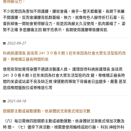
覺得腳沒力，
不少民眾因為害怕不用護腰，腰就會痛，幾乎一整天都戴著，長期下來離
不開護腰，反而會讓腰背肌群萎縮、無力，就像有些人腳骨折打石膏，石
膏拆掉後一開始會覺得腳沒力，就是因為腳太久沒使用，肌肉萎縮了。 姿
勢不正確 多是腰痛主因 賴宇亮表示，長期使用護腰導致腰背肌
2022-09-27
科病房護理長 吳佳燕 241 ３０卷８期 3 近年來因為社會大眾生活型態的改
變，脊椎矯正器長時間的坐
使用背架如覺得身體不適請洽醫護人員。 護理部骨科病房護理長 吳佳燕
241 ３０卷８期 3 近年來因為社會大眾生活型態的改 變，脊椎矯正器長時
間的坐姿或站姿不良及缺乏規 律運動而導致下背痛者日益趨多，嚴重 甚至
造成椎間盤脫位或脊椎退化等
2021-04-18
肢關節主動或被動運動，依身體狀況漸進式增加次數
（六）每日需做四肢關節主動或被動運動，依身體狀況漸進式增加次數及
時 間。 （七）儘早下床活動，視需要使用輪椅或助行器。 科別 神經外科