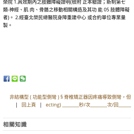
榮院 1.具效期內之肢體障礙證明(檢附 正本驗證；新制第七
類-神經、肌 肉、骨骼之移動相關構造及其功 能 05 肢體障礙
者)。 2.經臺北榮民總醫院身障重建中心 或合約單位專業量
製。
非結構型 ( 功能型側彎 ) § 脊椎矯正器因疼痛導致側彎，但
|
回上頁
|
ecting) ________秒/次________次/回______
相關知識