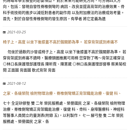
列為每年學生檢查的必要項目。 對於未來可能研究方向，可分為四大方
向，包括：發現自發性脊椎側彎的 病因、改良並提高背架的治療效果、骨
科手術技術的進步以減低對患者的副作用 以及附加療法的治療成效考量。
首先，對於自發性脊椎側彎的發生原因，有學者 將它定義為遺
2021-03-25
椅子上，高度 以坐下後膝蓋不高於髖關節為準。 若穿背架感到疼痛不
勿坐於過軟的沙發或椅子上，高度 以坐下後膝蓋不高於髖關節為準。 若
穿背架感到疼痛不適時，醫療頸圈推薦可用棉 您穿對了嗎～背架正確穿法
◎林口長庚護理部護理長 陳昕霓、陳憲葳 ◎林口長庚護理部督導 蔡美菊校
閱 正面圖 背面圖 軟式背架 背面
2021-08-12
之家、各級榮院 檢附物理治療、脊椎側彎矯正背架職能治療、復健 科、
七十 全足矽膠墊 雙 二年 榮民服務處、榮譽國民 之家、各級榮院 檢附物理
治療、脊椎側彎矯正背架職能治療、復健 科、骨科、身障醫療科、神經科
等醫事人員開立的量測表(附錄 五)，以利製作。 七一 腳弓墊 隻 二年 榮民
服務處、榮譽國民 之家、各