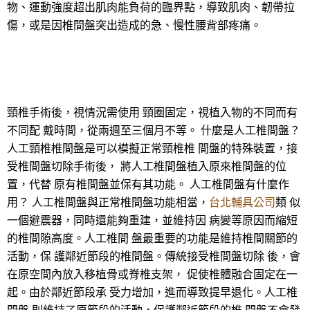
物、運動強度超出肌肉能負荷的臨界點，導致肌肉、韌帶拉
傷，或是因椎間盤突出造成的急、慢性腰背部疼痛。
頸椎手術後，視情況需使用 頸圈固定，視植入物的不同而有
不同配 戴時間，從兩週至三個月不等。 什麼是人工椎間盤？
人工頸椎椎間盤是可以模擬正常頸椎椎 間盤的特殊裝置，接
受椎間盤切除手術後， 將人工椎間盤植入原來椎間盤的位
置，代替 原有椎間盤並保有其功能。 人工椎間盤有什麼作
用？ 人工椎間盤與正常椎間盤功能相當，
台北輔具公司
類 似
一個避震器，同時還能夠重建，並維持因 病變等原因而縮短
的椎間隙高度。人工椎間 盤最重要的功能是維持椎間關節的
活動，保 護鄰近節段的椎間盤。傳統接受椎間盤切除 後，會
在原空間內放入移植骨或脊椎支架， 促使椎體融合固定在一
起。由於鄰近節段承 受力增加，進而導致提早退化。人工椎