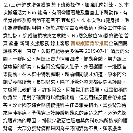
2. (三)漸進式增強體能 於下班後操作，加強肌肉訓練。 3. 本
次搬運活力 Fun 鬆操，有關彎腰著地及垂直上下跳動作，有
坐骨神經及膝關節不適者不 宜勉強。 4. 本次毛巾健身操，毛
巾為運動輔助用物，請於運動完畢妥善收納，避免工作中隨
意批掛， 造成被捲被夾之危險。 Nu恩悠數位Nu恩悠數位 首
頁 產品 新聞 支援服務 線上客服
醫療護腰背架推薦
企業團購
護腰不用一直穿，久戴可能導更多傷害 2019-07-11 清晨的公
園，一群阿公、阿嬤正賣力揮舞四肢、擺動身體，努力跟上
健康操的節奏，有些阿公挺個大肚子、穿著護腰，一邊隨音
樂擺動，在人群中特別顯眼，趨前細問後才知道，原來阿公
飽受腰痛所苦，長期以來，除了睡覺外整天都要穿著護腰，
才感覺比較舒服。 許多阿公、阿嬤常用的護腰，就是俗稱的
軟背架，用對了確實可以緩解疼痛，但若用錯反而會帶來傷
害。汐止國泰綜合醫院復健科主任塗雅雯指出，當腰背部傳
來陣陣疼痛，準備穿上護腰緩解難忍的痛楚之前，必須先探
究腰背痛的原因。 排除少數惡性腫瘤與內科疾病所造成的腰
背痛，大部分腰背痛都是因為長時間姿勢不良、頻繁搬重