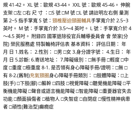
規 41-42。 XL 號：歐規 43-44。 XXL 號：歐規 45-46。 伸腕
支架 □左 □右 尺 寸 ：□S 號 □M 號 □L 號 請註明左右側 量測
第 2~5 指手掌寬 S 號：
頸椎壓迫頸圈輔具
手掌寬介於 2.5~3
英吋。 M 號：手掌寬介於 3.5～4 英吋。 L 號：手掌寬介於 4
～4.5 英吋。 附錄四 國軍退除役官兵輔導委員會 會 榮家(分
院) 榮民服務處 特製輪椅評估表 基本資料： 評估日期： 年
月 日 1.姓名： 2.性別： □男 □女 3.身分證字號： 4.生日： 年
月 日 5.診斷: 6.寄送地址： 7.障礙級別：□無手冊 □輕度 □中
度 □重度 □極重度 8-1. 是否領有身心障礙手冊/證明：□無 □
有 8-2.(舊制)
充氣頸圈
身心障礙手冊類別： □肢體障礙：□上
肢(手) □下肢(腳) □軀幹 □四肢 □視覺障礙 □聽覺機能障礙 □平
衡機能障礙 □聲音或語言機能障礙 □智能障礙 □重要器官失去
功能 □顏面損傷者 □植物人 □失智症 □自閉症 □慢性精神病患
者 □頑性(難治型)癲癇症