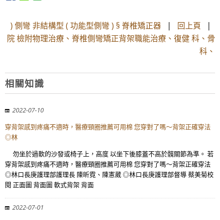
) 側彎 非結構型 ( 功能型側彎 ) § 脊椎矯正器
|
回上頁
|
院 檢附物理治療、脊椎側彎矯正背架職能治療、復健 科、骨
科、
相關知識
2022-07-10
穿背架感到疼痛不適時，醫療頸圈推薦可用棉 您穿對了嗎～背架正確穿法
◎林
勿坐於過軟的沙發或椅子上，高度 以坐下後膝蓋不高於髖關節為準。 若
穿背架感到疼痛不適時，醫療頸圈推薦可用棉 您穿對了嗎～背架正確穿法
◎林口長庚護理部護理長 陳昕霓、陳憲葳 ◎林口長庚護理部督導 蔡美菊校
閱 正面圖 背面圖 軟式背架 背面
2022-07-01