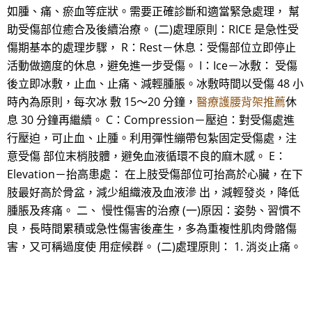
如腫、痛、瘀血等症狀。需要正確診斷和適當緊急處理， 幫
助受傷部位癒合及後續治療。 (二)處理原則：RICE 是急性受
傷期基本的處理步驟， R：Rest－休息：受傷部位立即停止
活動做適度的休息，避免進一步受傷。 I：Ice－冰敷： 受傷
後立即冰敷，止血、止痛、減輕腫脹。冰敷時間以受傷 48 小
時內為原則，每次冰 敷 15～20 分鐘，
醫療護腰背架推薦
休
息 30 分鐘再繼續。 C：Compression－壓迫：對受傷處進
行壓迫，可止血、止腫。利用彈性繃帶包紮固定受傷處，注
意受傷 部位末梢肢體，避免血液循環不良的麻木感。 E：
Elevation－抬高患處： 在上肢受傷部位可抬高於心臟，在下
肢最好高於骨盆，減少組織液及血液滲 出，減輕發炎，降低
腫脹及疼痛。 二、 慢性傷害的治療 (一)原因：姿勢、習慣不
良，長時間累積或急性傷害後產生，多為重複性肌肉骨骼傷
害，又可稱過度使 用症候群。 (二)處理原則： 1. 消炎止痛。