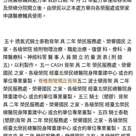
分院醫療輔具處方單 就診日期: 年 月 日 本處方單僅限各榮總
及榮總分院開立後，由榮民以正本處方單向各榮服處或榮家
申請醫療輔具使用。
五十 透氣式騎士泰勒背架 具 二年 榮民服務處、榮譽國民 之
家、各級榮院 檢附物理治療、職能治療、復健 科、骨科、身
障醫療科、神經科等 醫 事 人 員 開 立 的 量 測 表 ( 附 錄
五)，以利製作。 五一 CASH 背架 具 二年 榮民服務處、榮譽
國民 之家、各級榮院 經臺北榮民總醫院身障重建中心 或合約
單位專業量製。
脊椎側彎矯正背架
五二 波士頓背架 具 二年
榮民服務處、榮譽國民 之家、各級榮院 經臺北榮民總醫院身
障重建中心 或合約單位專業量製。 五三 騎士（塑膠）背架
具 二年 榮民服務處、榮譽國民 之家、各級榮院 經臺北榮民
總醫院身障重建中心 或合約單位專業量製。 五四 騎士泰勒
(塑膠)背架 具 二年 榮民服務處、榮譽國民 之家、各級榮院
經臺北榮民總醫院身障重建中心 或合約單位專業量製。 五五