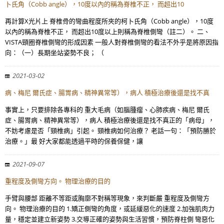
卜氏角（Cobb angle），10度以內的稱為脊椎不正， 而超出10
再計算X光片上 脊椎骨的彎曲程度所夾的柯卜氏角（Cobb angle），10度
以內的稱為脊椎不正， 而超出10度以上則稱為脊椎側彎（註二）。 二、
VISTA頸圈脊椎側彎的形成因素 一般人對脊椎側彎的看法不外乎是將原因指
向：（一）長期坐站姿勢不良； （
2021-03-02
病、梅尼 爾氏症、腸胃病、精神異常等），病人 積極治療後還是找不真
事實上，只要排除各專科的 重大毛病（如腦腫瘤、心肺疾病、梅尼 爾氏
症、腸胃病、精神異常等），病人 積極治療後還是找不真正的「病母」，
不妨考慮是否「頸椎病」引起。 頸椎病如何治療？ 老話一句：「預防勝於
治療。」最 好大家都能透過平時的保養保健，讓
2021-09-07
重程度及側彎方向。 物理治療的目的
手臂與腰部 距離不等距或胸廓不對稱等現象，來判斷嚴 重程度及側彎方
向。 物理治療的目的 1.矯正側彎的角度，或延緩惡化的速度 2.加強肌肉力
量，穩定並建立新姿勢 3.交導正確的姿勢與生活習慣，預防脊柱側 彎惡化