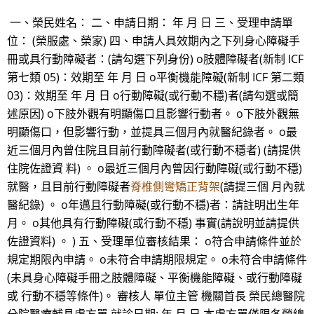
一、榮民姓名： 二、申請日期： 年 月 日 三、受理申請單
位： (榮服處、榮家) 四、申請人具效期內之下列身心障礙手
冊或具行動障礙者：(請勾選下列身份) o肢體障礙者(新制 ICF
第七類 05)：效期至 年 月 日 o平衡機能障礙(新制 ICF 第二類
03)：效期至 年 月 日 o行動障礙(或行動不穩)者(請勾選或簡
述原因) o下肢外觀有明顯傷口且影響行動者。 o下肢外觀無
明顯傷口，但影響行動，並提具三個月內就醫紀錄者。 o最
近三個月內曾住院且目前行動障礙者(或行動不穩者) (請提供
住院佐證資 料) 。 o最近三個月內曾因行動障礙(或行動不穩)
就醫，且目前行動障礙者
脊椎側彎矯正背架
(請提三個 月內就
醫紀錄) 。 o年邁且行動障礙(或行動不穩)者：請註明出生年
月。 o其他具有行動障礙(或行動不穩) 事實(請說明並請提供
佐證資料) 。 ) 五、受理單位審核結果： o符合申請條件並於
規定期限內申請。 o未符合申請期限規定。 o未符合申請條件
(未具身心障礙手冊之肢體障礙、平衡機能障礙、或行動障礙
或 行動不穩等條件)。 審核人 單位主管 機關首長 榮民總醫院