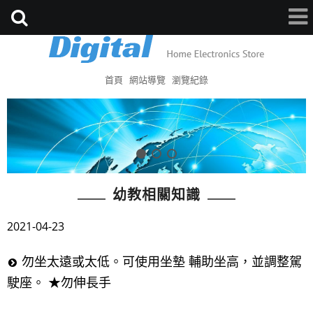
首頁
網站導覽
瀏覽紀錄
幼教相關知識
2021-04-23
勿坐太遠或太低。可使用坐墊 輔助坐高，並調整駕
駛座。 ★勿伸長手