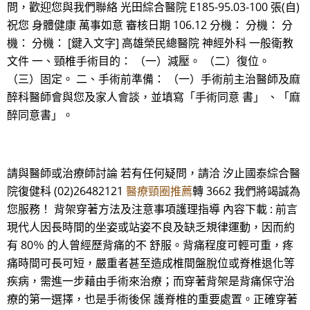
問，歡迎您與我們聯絡 光田綜合醫院 E185-95.03-100 張(自)
祝您 身體健康 萬事如意 審核日期 106.12 分機： 分機： 分
機： 分機： [鍵入文字] 高雄榮民總醫院 神經外科 一般衛教
文件 一、頸椎手術目的： （一）減壓。 （二）復位。
（三）固定。 二、手術前準備： （一）手術前主治醫師及麻
醉科醫師會與您及家人會談，並填寫「手術同意 書」 、「麻
醉同意書」。
請與醫師或治療師討論 若有任何疑問，請洽 汐止國泰綜合醫
院復健科 (02)26482121
醫療頸圈推薦
轉 3662 我們將竭誠為
您服務！ 背架穿著方法及注意事項護理指導 內容下載 : 前言
現代人因長時間的坐姿或站姿不良及缺乏規律運動，因而約
有 80％ 的人曾經歷背痛的不 舒服。背痛程度可輕可重，疼
痛時間可長可短，嚴重者甚至造成椎間盤脫位或脊椎退化等
疾病，需進一步藉由手術來治療；而穿著背架是背痛保守治
療的第一選擇，也是手術後保 護脊椎的重要處置。正確穿著