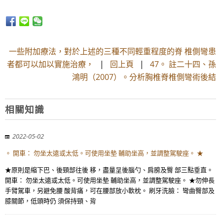
一些附加療法，對於上述的三種不同輕重程度的脊 椎側彎患
者都可以加以實施治療，
|
回上頁
|
47。 註二十四、孫
鴻明（2007）。分析胸椎脊椎側彎術後結
相關知識
2022-05-02
。 開車： 勿坐太遠或太低。可使用坐墊 輔助坐高，並調整駕駛座。 ★
★原則是縮下巴、後頸部往後 移，盡量呈後腦勺、肩膀及臀 部三點垂直。
開車： 勿坐太遠或太低。可使用坐墊 輔助坐高，並調整駕駛座。 ★勿伸長
手臂駕車，另避免腰 酸背痛，可在腰部放小軟枕。 刷牙洗臉： 彎曲臀部及
膝關節，低頭時仍 須保持頸、背