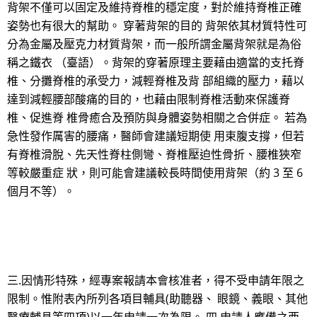
背架不僅可以固定及維持脊椎的穩定度，對於維持脊椎正確
姿勢也有很大的幫助。 穿著背架的目的 背架依其材質特性可
分為金屬及壓克力材質背架，而一般所謂金屬背架就是為俗
稱之鐵衣 （臺語）。背架的穿著原理主要藉由適當的支托脊
椎、分攤脊椎的承受力，減輕脊椎及背 部組織的壓力，藉以
達到減輕腰部酸痛的目的，也藉由限制脊椎活動來保護脊
椎、促進脊 椎骨癒合及預防與身體姿勢相關之合併症。 若為
急性發作厲害的腰痛，醫師會建議短期使 用束腹支撐，但若
有脊椎滑脫、先天性脊柱側彎、脊椎壓迫性骨折、腰椎狹窄
等較嚴重症 狀，則可能會建議較長時間使用背架（約 3 至 6
個月不等）。
三.因情形特殊，經專案報請本會核准者，得不受申請年限之
限制。惟附表內所列各項目輔具(助聽器、 眼鏡、義眼、其他