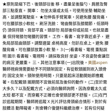
★原則是縮下巴、後頸部往後 移，盡量呈後腦勺、肩膀及臀
部三點垂直。 開車： 勿坐太遠或太低。可使用坐墊 輔助坐
高，並調整駕駛座。 ★勿伸長手臂駕車，另避免腰 酸背痛，
可在腰部放小軟枕。 刷牙洗臉： 彎曲臀部及膝關節，低頭時
仍 須保持頸、背部平直。頸部勿 局部後仰或前屈。也就是盡
量 保持彎膝勿彎腰的習慣。 工作、看書、寫字靠近桌子， 避
免局部屈曲頸部。調整適當 桌椅高度，勿趴在桌上。避免 腰
酸背痛，可在腰部放置小軟 墊。 3 (一)看書報、電視 重點說
明 圖示 看書報、電視時，請採取良好 坐姿，不良姿勢會讓您
的病況 更嚴重。 三、其他注意事項 (一)出院後，
美國aspen
醫師視病情需要給予不同頸架固定，有從軟頸圈到崁入頭骨
的 固定支架。頸架使用時間，只要是起床活動開始即應戴
著。在配戴頸 圈期間不宜做前屈及後仰的動作。 (二)至於需
大多久？以及配戴方式，必須向醫師詢問，因為穿戴太久或
太短 都不宜，而穿戴不正確也會使頸部更不舒服。 (三)在門
診追蹤期間，醫師將追蹤 X 光片評估骨頭瘉合情形。對於有
肢體活 動障礙者，則會轉介復健科繼續治療。 若有任何疑