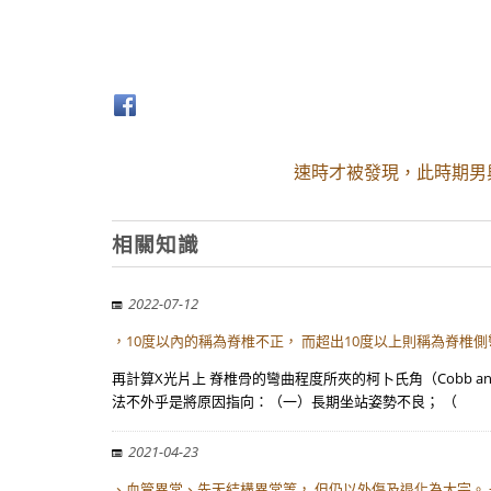
速時才被發現，此時期男與
相關知識
2022-07-12
，10度以內的稱為脊椎不正， 而超出10度以上則稱為脊椎側
再計算X光片上 脊椎骨的彎曲程度所夾的柯卜氏角（Cobb a
法不外乎是將原因指向：（一）長期坐站姿勢不良； （
2021-04-23
、血管異常、先天結構異常等， 但仍以外傷及退化為大宗。 一