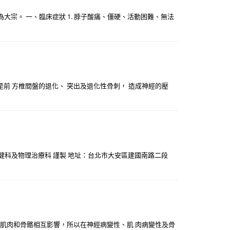
宗。 一、臨床症狀 1. 脖子酸痛、僵硬、活動困難、無法
是前 方椎間盤的退化、 突出及退化性骨刺， 造成神經的壓
 復健科及物理治療科 謹製 地址：台北市大安區建國南路二段
材肌肉和骨骼相互影響，所以在神經病變性、肌 肉病變性及骨