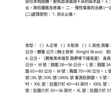
部位末梢肢體，避免血液循環不良的麻木感。 E：
炎，降低腫脹及疼痛。 二、 慢性傷害的治療 
(二)處理原則： 1. 消炎止痛。
背型：（ ）A.正常 （ ）B.駝背 （ ）C.其他 
公分，體重 公斤 □騎士背架（Knight Brace） 
4. 公分，（薦椎骨末端至 肩胛骨下緣長度） 身高 公分，
公分。 M 號：頸圍 28～36 公分。 L 號：頸圍 34
圍 65～80 公分。 M 號：胸圍 70～90 公分。 L 
號 □XL 號 □XXL 號 □XXXL 號 量測肚臍圍。 S
吋。 XXL 號：肚圍介於 40～43 英吋。 XXXL 號
號：肚圍介於 33～36 英吋。 XL 號：肚圍介於 37～