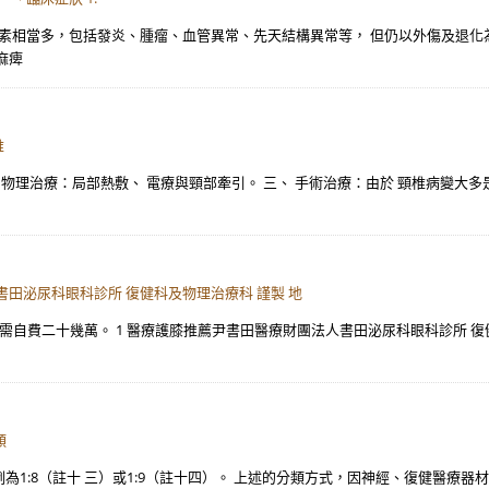
素相當多，包括發炎、腫瘤、血管異常、先天結構異常等， 但仍以外傷及退化為大
麻痺
椎
 物理治療：局部熱敷、 電療與頸部牽引。 三、 手術治療：由於 頸椎病變大多
書田泌尿科眼科診所 復健科及物理治療科 謹製 地
）。 需自費二十幾萬。 1 醫療護膝推薦尹書田醫療財團法人書田泌尿科眼科診所
類
1:8（註十 三）或1:9（註十四）。 上述的分類方式，因神經、復健醫療器