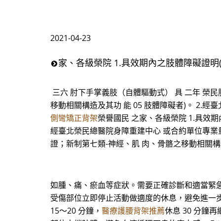
2021-04-23
家、各級榮院 1.具效期內之肢體障礙證明
三六 肘下手掌義肢（自體驅動式） 具 二年 榮民
移動相關構造及其功 能 05 肢體障礙者)。 2
側彎矯正背架
榮譽國民 之家、各級榮院 1.具效期
經臺北榮民總醫院身障重建中心 或合約單位專業量製
證；新制第七類-神經、肌 肉、骨骼之移動相關構造
如腫、痛、瘀血等症狀。需要正確診斷和適當緊急處理
受傷部位立即停止活動做適度的休息，避免進一步受
15～20 分鐘，
醫療護腰背架推薦
休息 30 分鐘