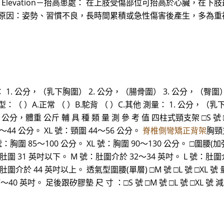
Elevation－抬高患處： 在上肢受傷部位可抬高於心臟，在
(一)原因：姿勢、習慣不良，長時間累積或急性傷害後產生，多為
測量： 1. 公分，（乳下胸圍） 2. 公分，（腸骨圍） 3. 公分，（
背型：（ ）A.正常 （ ）B.駝背 （ ）C.其他 測量： 1. 公分，
體重 公斤 輔 具 種 類 量 測 參 考 值 四柱式頸支架 □S 號 □M 
～44 公分。 XL 號：頸圍 44～56 公分。
脊椎側彎矯正背架
胸頸支
號：胸圍 85～100 公分。 XL 號：胸圍 90～130 公分。 □圍腰(加強
 號：肚圍 31 英吋以下。 M 號：肚圍介於 32～34 英吋。 L 號：肚圍
：肚圍介於 44 英吋以上。 透氣型圍腰(單層) □M 號 □L 號 □XL 
40 英吋。 足後跟矽膠墊 尺 寸 ：□S 號 □M 號 □L 號 □XL 號