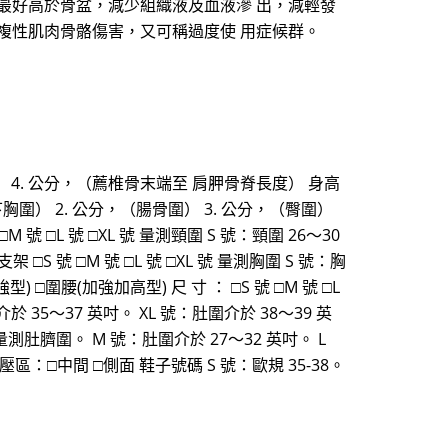
下肢最好高於骨盆，減少組織液及血液滲 出，減輕發
重複性肌肉骨骼傷害，又可稱過度使 用症候群。
臀圍） 4. 公分，（薦椎骨末端至 肩胛骨脊長度） 身高
（乳下胸圍） 2. 公分，（腸骨圍） 3. 公分，（臀圍）
號 □L 號 □XL 號 量測頸圍 S 號：頸圍 26～30
架 □S 號 □M 號 □L 號 □XL 號 量測胸圍 S 號：胸
型) □圍腰(加強加高型) 尺 寸 ： □S 號 □M 號 □L
介於 35～37 英吋。 XL 號：肚圍介於 38～39 英
號 量測肚臍圍。 M 號：肚圍介於 27～32 英吋。 L
 減壓區：□中間 □側面 鞋子號碼 S 號：歐規 35-38。