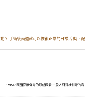
活動？ 手術後兩週就可以恢復正常的日常活 動，配
。 二、VISTA頸圈脊椎側彎的形成因素 一般人對脊椎側彎的看