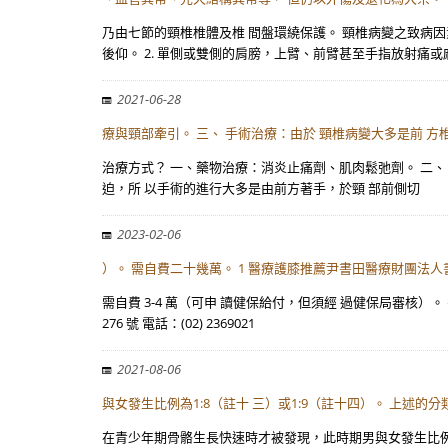
乃由七節的頸椎椎體及椎 間盤環繞保護。 頸椎病變之致病因
後仰。 2. 單側或雙側的肩膀，上臂、前臂甚至手指放射痛或
2021-06-28
療與頸部牽引。 三、 手術治療：由於 頸椎病變大多是前 方
治療方式？ 一、藥物治療：消炎止痛劑、肌肉鬆弛劑。 二、
迫，所 以手術的進行大多是由前方著手，於頸 部前側切
2023-02-06
）。 需自費二十幾萬。 1 醫療護膝推薦尹書田醫療財團法人
需自費 3-4 萬（可申 讀健保給付，但須經 過健保局審核
276 號 電話：(02) 2369021
2021-08-06
與女發生比例為1:8（註十 三）或1:9（註十四）。 上述的分
在青少年期骨骼生長快速時才被發現，此時期男與女發生比例為