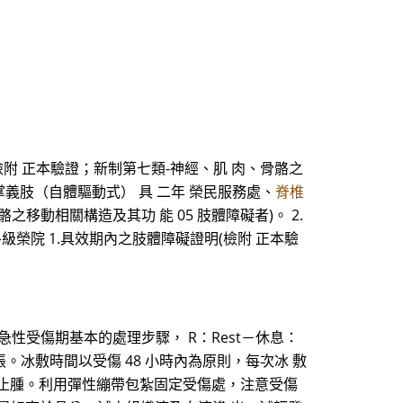
檢附 正本驗證；新制第七類-神經、肌 肉、骨骼之
掌義肢（自體驅動式） 具 二年 榮民服務處、
脊椎
移動相關構造及其功 能 05 肢體障礙者)。 2.
級榮院 1.具效期內之肢體障礙證明(檢附 正本驗
急性受傷期基本的處理步驟， R：Rest－休息：
。冰敷時間以受傷 48 小時內為原則，每次冰 敷
止血、止腫。利用彈性繃帶包紮固定受傷處，注意受傷