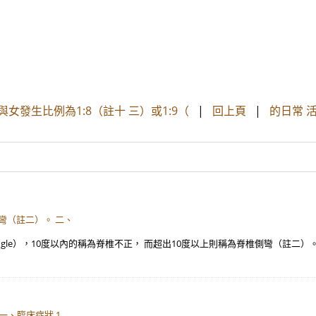
女發生比例為1:8（註十 三）或1:9（
|
回上頁
|
的日常 
彎（註二）。 二、
ngle），10度以內的稱為脊椎不正， 而超出10度以上則稱為脊椎側彎（註二）
、臨床症狀 1.