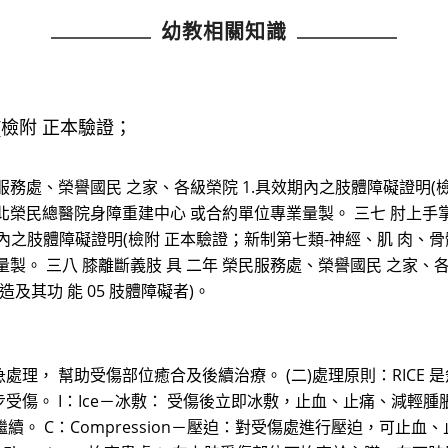
幼教相關知識
(檢附 正本驗證；
服務處、榮譽國民 之家、各級榮院 1.具效期內之肢體障礙證明(
.經臺北榮民總醫院身障重建中心 或合約單位專業量製。 三七 肘上手
內之肢體障礙證明(檢附 正本驗證；新制第七類-神經、肌 肉、骨骼之
。 三八 膝離斷義肢 具 二年 榮民服務處、榮譽國民 之家、各
及其功 能 05 肢體障礙者)。
， 幫助受傷部位癒合及後續治療。 (二)處理原則：RICE 是
傷。 I：Ice－冰敷： 受傷後立即冰敷，止血、止痛、減輕腫脹
再繼續。 C：Compression－壓迫：對受傷處進行壓迫，可