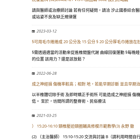
請與醫師或治療師討論 若有任何疑問，請洽 汐止國泰綜合醫院復健科
或站姿不良及缺乏規律運
2023-03-12
§可用毛巾捲捲成 20 公分及 15 公分 § 20 公分厚毛巾捲放在
§需透過適當的活動來促進椎間盤代謝 曲線回復運動 §每晚睡前在床
的位置 該用力？還是該放鬆？
2022-06-28
成之神經損 傷機率較高；相對 地，若能早期診斷 並且早期
以半椎體切除手術 及即時矯正手術所 可能造成之神經損 傷機率
低。 至於，坊間所謂的整脊術、民俗療法
2021-03-25
） 15:20-16:10 頸椎壓迫頸圈輔具修模示範教學(3) 永野 徹
(2) （主治醫師） 15:10-15:20 交流與討論 B（請利用時間