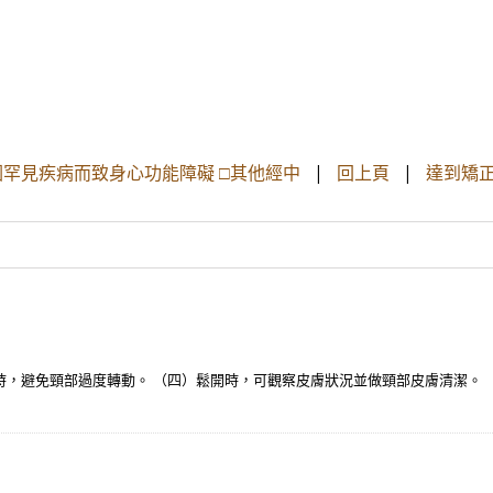
，因罕見疾病而致身心功能障礙 □其他經中
|
回上頁
|
達到矯正
取下時，避免頸部過度轉動。 （四）鬆開時，可觀察皮膚狀況並做頸部皮膚清潔