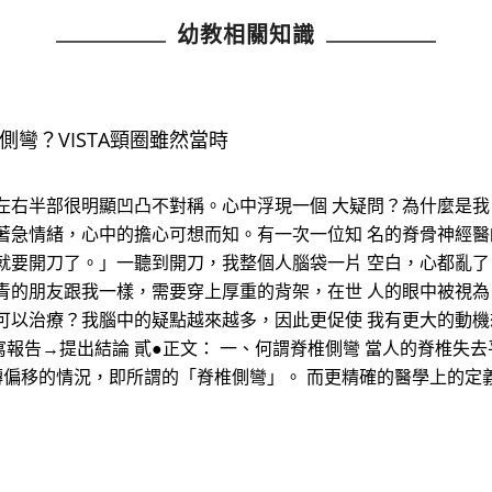
幼教相關知識
彎？VISTA頸圈雖然當時
左右半部很明顯凹凸不對稱。心中浮現一個 大疑問？為什麼是
著急情緒，心中的擔心可想而知。有一次一位知 名的脊骨神經醫
就要開刀了。」一聽到開刀，我整個人腦袋一片 空白，心都亂
青的朋友跟我一樣，需要穿上厚重的背架，在世 人的眼中被視
可以治療？我腦中的疑點越來越多，因此更促使 我有更大的動機
報告→提出結論 貳●正文： 一、何謂脊椎側彎 當人的脊椎失
轉偏移的情況，即所謂的「脊椎側彎」。 而更精確的醫學上的定