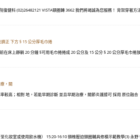
 (02)26482121 VISTA頸圈轉 3662 我們將竭誠為您服務！ 背架穿
肚臍正 下方 § 15 公分厚毛巾捲
上靜躺 20 分鐘 §可用毛巾捲捲成 20 公分及 15 公分 § 20 公分厚毛巾捲
治療，關
較高；相對 地，若能早期診斷 並且早期治療，關節炎護膝可 採用 原位融合（in s
自行至化妝室或使用飲水機） 15:20-16:10 頸椎壓迫頸圈輔具修模示範教學(3) 永野 徹