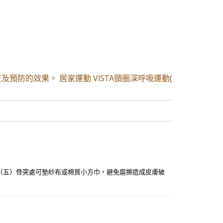
及預防的效果。 居家運動 VISTA頸圈深呼吸運動(
。 （五）骨突處可墊紗布或棉質小方巾，避免磨擦造成皮膚破