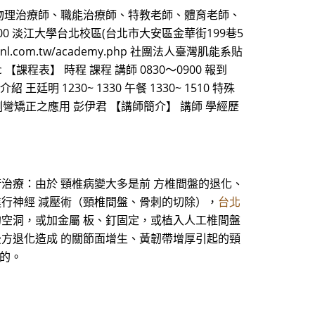
物理治療師、職能治療師、特教老師、體育老師、
:00 淡江大學台北校區(台北市大安區金華街199巷5
.com.tw/academy.php 社團法人臺灣肌能系貼
ktatjc 【課程表】 時程 課程 講師 0830～0900 報到
廷明 1230~ 1330 午餐 1330~ 1510 特殊
脊椎側彎矯正之應用 彭伊君 【講師簡介】 講師 學經歷
術治療：由於 頸椎病變大多是前 方椎間盤的退化、
進行神經 減壓術（頸椎間盤、骨刺的切除），
台北
的空洞，或加金屬 板、釘固定，或植入人工椎間盤
後方退化造成 的關節面增生、黃韌帶增厚引起的頸
目的。