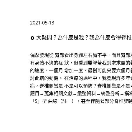
2021-05-13
大疑問？為什麼是我？我為什麼會得脊椎側
偶然發現從 背部看出身體左右肩不平，而且背部
有身體不適的症 狀，但看到雙親帶我到處求醫的
的速度，一個月 增加一度，最慢可能只要六個月
討此病的動機。 在治療的過程中，我發現許多年
病，脊椎側彎是 不是可以預防？脊椎側彎是不是
題目→蒐集相關文獻→彙整資料→統整分析→撰寫
「S」型 曲線（註一），甚至伴隨著部分脊椎旋