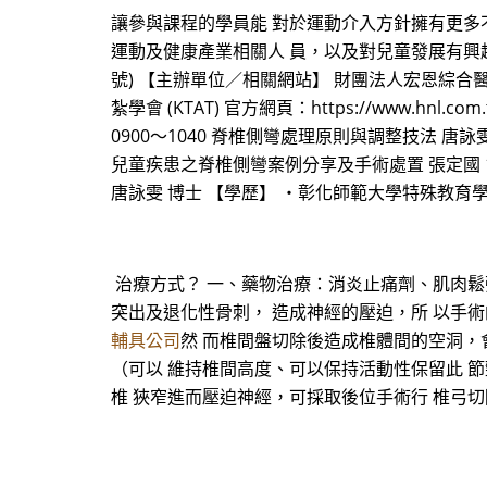
讓參與課程的學員能 對於運動介入方針擁有更多不
運動及健康產業相關人 員，以及對兒童發展有興趣的學員
號) 【主辦單位／相關網站】 財團法人宏恩綜合醫院 復健科 
紮學會 (KTAT) 官方網頁：https://www.hnl.com
0900～1040 脊椎側彎處理原則與調整技法 唐詠雯 10
兒童疾患之脊椎側彎案例分享及手術處置 張定國 151
唐詠雯 博士 【學歷】 ・彰化師範大學特殊教育
治療方式？ 一、藥物治療：消炎止痛劑、肌肉鬆弛
突出及退化性骨刺， 造成神經的壓迫，所 以手
輔具公司
然 而椎間盤切除後造成椎體間的空洞，
（可以 維持椎間高度、可以保持活動性保留此 
椎 狹窄進而壓迫神經，可採取後位手術行 椎弓切除