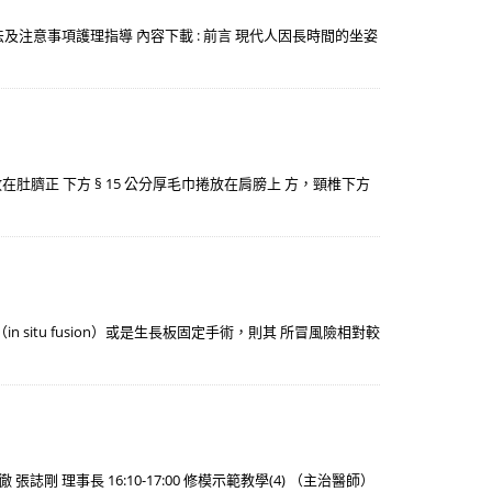
著方法及注意事項護理指導 內容下載 : 前言 現代人因長時間的坐姿
放在肚臍正 下方 § 15 公分厚毛巾捲放在肩膀上 方，頸椎下方
itu fusion）或是生長板固定手術，則其 所冒風險相對較
 張誌剛 理事長 16:10-17:00 修模示範教學(4) （主治醫師）