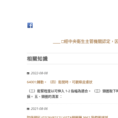
____ □經中央衛生主管機關認定
相關知識
2022-08-08
64001;轉動。 （四）鬆開時，可觀察皮膚狀
（二）鬆緊程度以可伸入 1-2 指幅為適合。 （三）頸圈
損。 五、頸圈的清潔 ：
2021-08-06
院復健科 (02)26482121 VISTA頸圈轉 3662 我們將竭誠