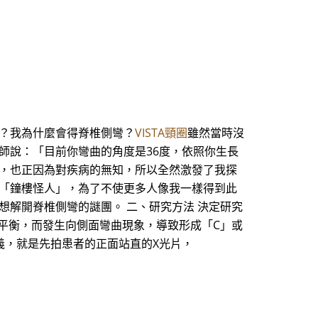
我？我為什麼會得脊椎側彎？
VISTA頸圈
雖然當時沒
師說：「目前你彎曲的角度是36度，依照你生長
了，也正因為對疾病的無知，所以全然激發了我探
為「鐘樓怪人」，為了不使更多人像我一樣得到此
想解開脊椎側彎的謎團。 二、研究方法 決定研究
去平衡，而發生向側面彎曲現象，導致形成「C」或
義，就是先拍患者的正面站直的X光片，