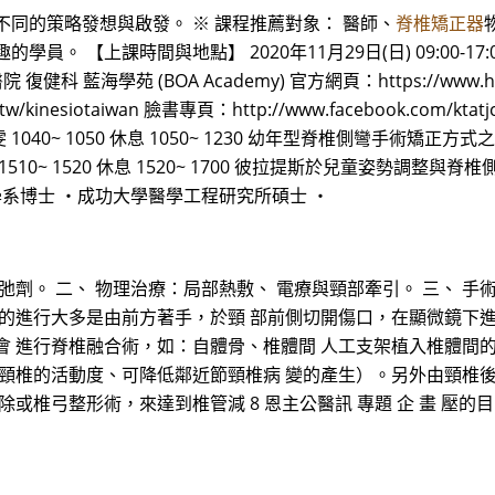
同的策略發想與啟發。 ※ 課程推薦對象： 醫師、
脊椎矯正器
。 【上課時間與地點】 2020年11月29日(日) 09:00-17
藍海學苑 (BOA Academy) 官方網頁：https://www.hnl
.tw/kinesiotaiwan 臉書專頁：http://www.facebook.com/
40~ 1050 休息 1050~ 1230 幼年型脊椎側彎手術矯正方式之介紹 王
0~ 1520 休息 1520~ 1700 彼拉提斯於兒童姿勢調整與
學系博士 ・成功大學醫學工程研究所碩士 ・
劑。 二、 物理治療：局部熱敷、 電療與頸部牽引。 三、 手
術的進行大多是由前方著手，於頸 部前側切開傷口，在顯微鏡下
會 進行脊椎融合術，如：自體骨、椎體間 人工支架植入椎體間
節頸椎的活動度、可降低鄰近節頸椎病 變的產生）。另外由頸椎
或椎弓整形術，來達到椎管減 8 恩主公醫訊 專題 企 畫 壓的